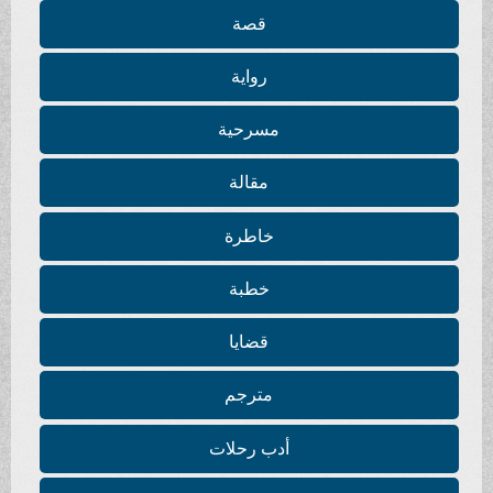
قصة
رواية
مسرحية
مقالة
خاطرة
خطبة
قضايا
مترجم
أدب رحلات