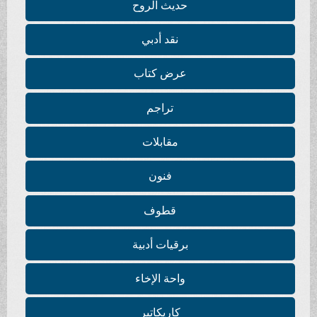
حديث الروح
نقد أدبي
عرض كتاب
تراجم
مقابلات
فنون
قطوف
برقيات أدبية
واحة الإخاء
كاريكاتير