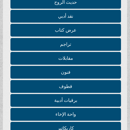
حديث الروح
نقد أدبي
عرض كتاب
تراجم
مقابلات
فنون
قطوف
برقيات أدبية
واحة الإخاء
كاريكاتير