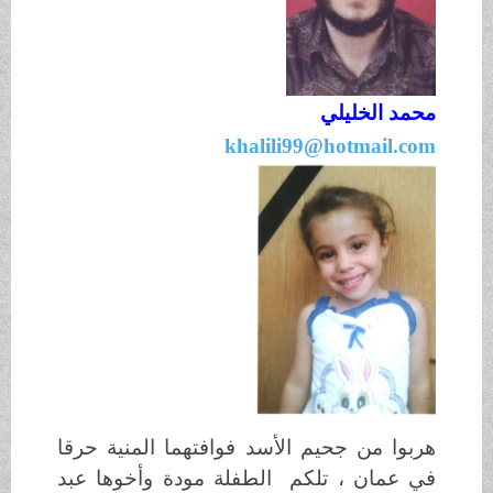
ي
khalili99@
يم الأسد فوافتهما المنية حرقا
لكم الطفلة مودة وأخوها عبد