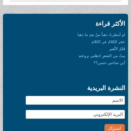
ما ذهبا
روعتهِ