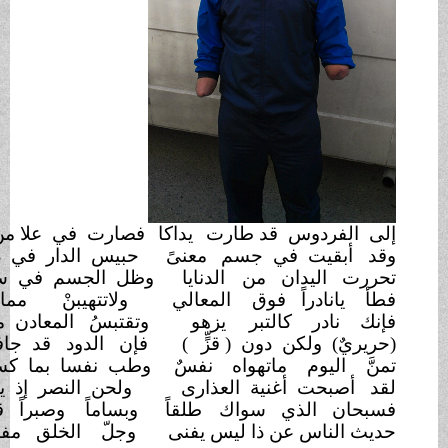
س قد طارت
يداكا
فصارت في علا من قد
براكا
 في جسم
معنىً
حبيس الدار في دركٍ هُناكا
دان من
الدنايا
وظل الجسم في سجن معاكا
اً فوق
المعالي
ولاتتهيبنْ مما
عراكا
كالتبر
يزهو
وتقتبسُ المعادن من
هداكا
ن دون ( قزٍّ
)
فإن الدود قد جافى
رؤاكا
م ماتهواه
نفسٌ
وطب نفسا بما كسبت
يداكا
غنية العذارى
ولحن النصر إذ يهوى هواكا
لذي سواك
طلقاً
وبساماً وصبراً قد
حباكا
عن ذا ليس يفنى
وجلّ الخلق مفتون بذاكا