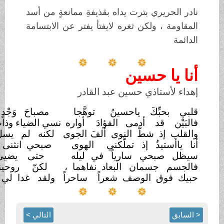
بترت يداه بقذيفةِ ممانعةٍ من أسد
كن ثغره لايفتأ يفتر عن الابتسامة
سين
ي حسين عبد القادر
كَ ياحسينُ
توهَّجا
مصباحَ وَجْدٍ من ضناه
تأجَّجا
 أدمى الفؤادَ
أواره
نسي الضياء وذاب في غسق الدجى
طَّ النوى ألفَ
الجوى
لكنه لم يسلُ عن دوم
الرجا
 إذ تملَّكني
الهوى
صبحي انثنى ليلاً بديجور
سجى
ي سارياً في
ليله
حتى يضيىء دُجنَّة ماأدلجا
ان البعاد نفاهما ،
لكنّ روحينا بذاك
تمازجا
الوصف شعراً
ساحراً
ولقد غدا لي في حياتي
منهجا
التالي >