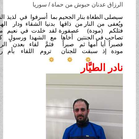
ن حبوش من حماة / سوريا
ة بنار الجحيم
بما أسرفوا في لذيذ
النعيمْ
لنار من
ذاقها
بدنيا الشقاء ودار
الهمومْ
دة)
عصفورة
لقد خلدت في نعيم
مقيمْ
لجنتين
أخاها
مع الشهدا ورسولٍ
كريمْ
مها ثم
صبراً
فثمَّ لقاء بعدن
الرحيمْ
سبقت
للجنان
تروم اللقاء بأم رؤوم
َّار