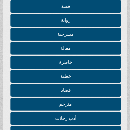
قصة
رواية
مسرحية
مقالة
خاطرة
خطبة
قضايا
مترجم
أدب رحلات