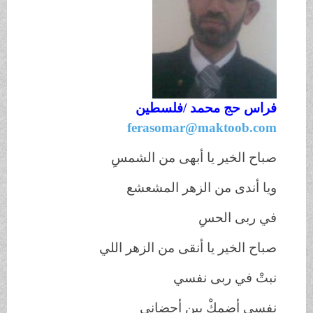
فراس حج محمد /
فلسطين
ferasomar@maktoob.com
صباح الخير يا أبهى من الشمسِ
ويا أندى من الزهر المشعشع
في ربى الحسِ
صباح الخير يا أنقى من الزهر اللي
نبتْ في ربى نفسي
نفسي أضمكْ بين أحضاني