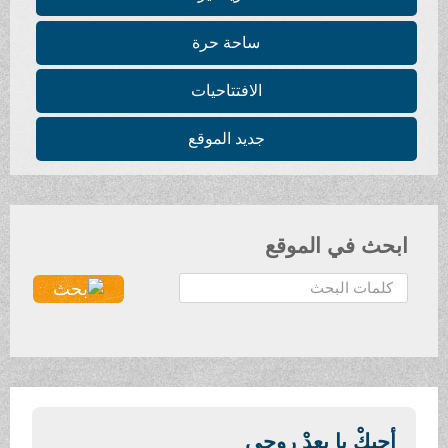
ساحة حرة
الافتتاحيات
جديد الموقع
ابحث في الموقع
ا
ل
ب
ح
ث
.
.
أحبكْ يا بعِدْ روحي