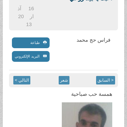
.
16
آذ
ار
20
13
فراس حج محمد
طباعة
البريد الإلكتروني
< السابق
شعر
التالي >
همسة حب صباحية