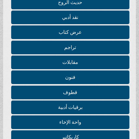
حديث الروح
نقد أدبي
عرض كتاب
تراجم
مقابلات
فنون
قطوف
برقيات أدبية
واحة الإخاء
كاريكاتير