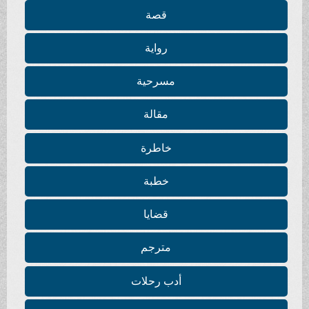
قصة
رواية
مسرحية
مقالة
خاطرة
خطبة
قضايا
مترجم
أدب رحلات