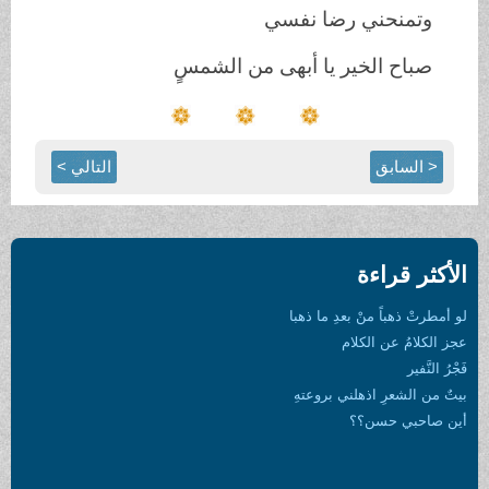
وتمنحني رضا نفسي
صباح الخير يا أبهى من الشمسٍ
< السابق
التالي >
الأكثر قراءة
لو أمطرتْ ذهباً منْ بعدِ ما ذهبا
عجز الكلامُ عن الكلام
فَجْرُ النَّفير
بيتٌ من الشعرِ اذهلني بروعتهِ
أين صاحبي حسن؟؟