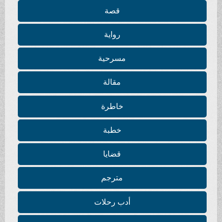
قصة
رواية
مسرحية
مقالة
خاطرة
خطبة
قضايا
مترجم
أدب رحلات