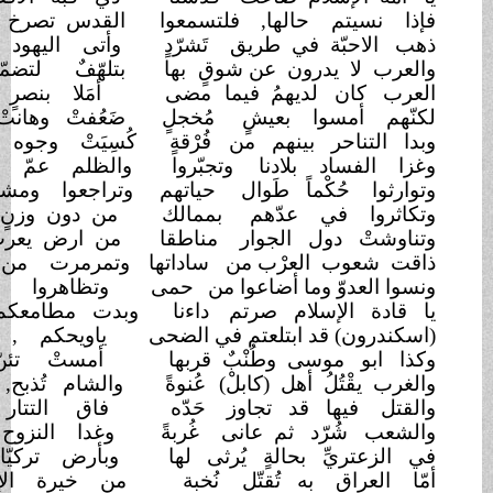
تم حالها,
فلتسمعوا
القدس تصرخ أين هم
أنصاري
بّة في طريق
تَشرّدٍ
وأتى اليهود بُعيْدهم
للدار
ا يدرون عن شوقٍ
بها
بتلهّفٌ لتضمّكم
كسواري
ن لديهمُ فيما
مضى
أمَلا بنصرٍ دون أيّ
قرار
مسوا بعيشٍ
مُخجلٍ
ضَعُفتْ وهانتْ أغلب
الأقطار
احر بينهم من
فُرْقةٍ
كُسِيَتْ وجوه رؤوسهم
بالعار
ساد بلادنا
وتجبّروا
والظلم عمّ وجيء
بالأشرار
حُكْماً طَوال
حياتهم
وتراجعوا ومشوا بدربِ
دمارِ
 في عدّهم
بممالك
من دون وزنٍ , بل بعيش صَغارِ
 دول الجوار
مناطقا
من ارض يعرب دون شدّ إزارِ
ب العرْب من
ساداتها
وتمرمرت من طُغْمة
الفجّار
وّ وما أضاعوا من
حمى
وتظاهروا بالعزّ
والإكْبارِ
الإسلام صرتم
داءنا
وبدت مطامعكم لقضم
دِياري
) قد ابتلعتم في الضحى
ياويحكم , يا أمّة
المليارِ
موسى وطُنْبٌ قربها
أمستْ تئنّ تصيح للثوار
تُلُ أهل (كابلْ)
عُنوةً
والشام تُذبح, تصطلي
بالنار
يها قد تجاوز
حَدّه
فاق التتار وهتلرٌ
بمرار
ُرّد ثم عانى
غُربةً
وغدا النزوح لأهلها إجباري
يِّ بحالةٍ يُرثى
لها
وبأرض تركيّا كحال
جَواري
اق به تُقتّل
نُخبة
من خيرة الإخوان
والأحرار