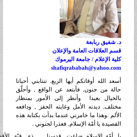
ابعة
ات العامة والإعلان
ام / جامعة اليرموك
shafiqrababah@y
أوقاتكم أيها الربع. تنتابني أحيانا
نون, فأبتعد عن الواقع , وأحلّق
عيدا وأنظر إلى الأمور بمنظار
دنه الأمل وغايته الحفز , ودافعه
ا ما خامرني عندما بدأت بكتابة هذه
أمّة الإسلام. فعذرا لجنوني .
لإسلام ضاعت
قدسنا
ذي قبّة الأقصى تئنُّ
جِواري