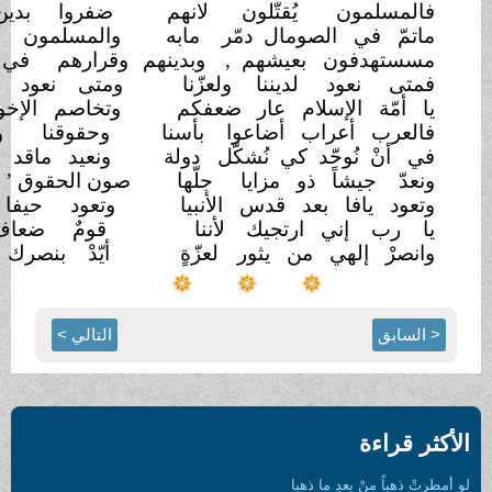
ن يُقتّلون لانهم
ضفروا بدين الله كالأبرار
 الصومال دمّر
مابه
والمسلمون بحالة
الإصغار
ون بعيشهم ,
وبدينهم
وقرارهم في قبْضة
الكفّار
ود لديننا
ولعزّنا
ومتى نعود لوحدة الشُطّار
لإسلام عار
ضعفكم
وتخاصم الإخوان في
الأخبار
عراب أضاعوا
بأسنا
وحقوقنا وبلادنا وخياري
وحّد كي نُشكّل
دولة
ونعيد ماقد ضاع من
أمصار
شاً ذو مزايا
جلّها
صون الحقوق ’ تسير في
الإعمار
ا بعد قدس الأنبيا
وتعود حيفا أحمد
الجزّار
ني ارتجيك
لأننا
قومٌ ضعاف ,أهدنا
للثار
لهي من يثور
لعزّةٍ
أيّدْ بنصرك جحفل الأحرار
التالي >
دِ ما ذهبا