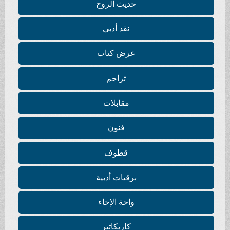
حديث الروح
نقد أدبي
عرض كتاب
تراجم
مقابلات
فنون
قطوف
برقيات أدبية
واحة الإخاء
كاريكاتير