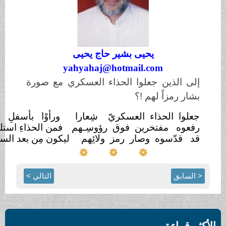
يحيى بشير حاج يحيى
yahyahaj@hotmail.com
ن جعلوا الحذاء العسكري مع صورة
ً لهم !؟
حذاء العسكريّ
شِعارا
ورأوْا بأسفلِ نعلِه بشّارا
!؟
فتخرين فوق رؤوسِـهم
فمن الحذاءِ استلهموا الأفكارا ؟!
ه وصار رمز ولائِهم
ليكون مِن بعد السقوطِ مزارا
!!؟
التالي >