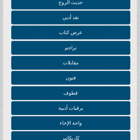
حديث الروح
نقد أدبي
عرض كتاب
تراجم
مقابلات
فنون
قطوف
برقيات أدبية
واحة الإخاء
كاريكاتير