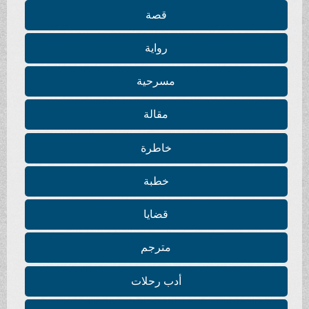
قصة
رواية
مسرحية
مقالة
خاطرة
خطبة
قضايا
مترجم
أدب رحلات