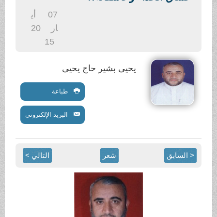
07
أي
ار
20
15
يحيى بشير حاج يحيى
طباعة
البريد الإلكتروني
شعر
التالي >