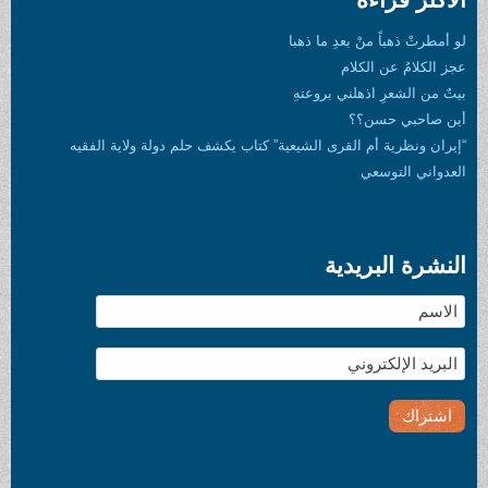
بعدِ ما ذهبا
لام
لني بروعتهِ
؟
القرى الشيعية” كتاب يكشف حلم دولة ولاية الفقيه
دية