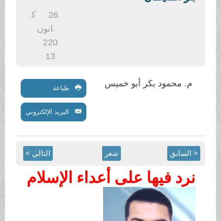
26
ك
انون
2
20
13
أبو خميس
طباعة
البريد الإلكتروني
شعر
التالي >
على أعداء الإسلام