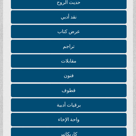
حديث الروح
نقد أدبي
عرض كتاب
تراجم
مقابلات
فنون
قطوف
برقيات أدبية
واحة الإخاء
كاريكاتير