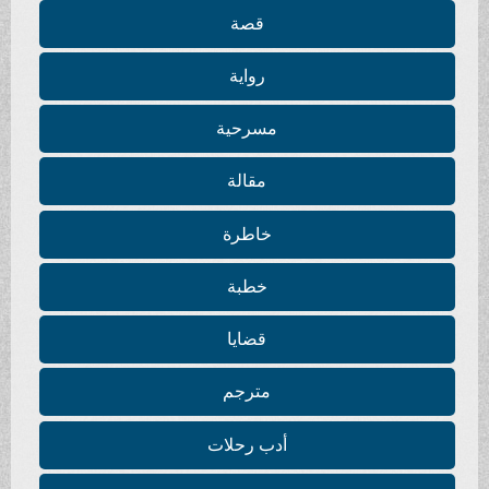
قصة
رواية
مسرحية
مقالة
خاطرة
خطبة
قضايا
مترجم
أدب رحلات