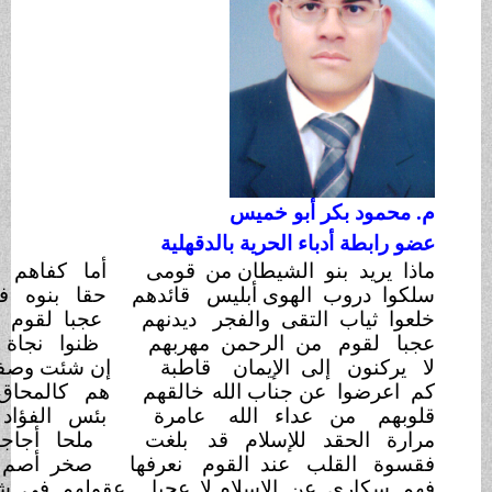
أبو خميس
ء الحرية بالدقهلية
 الشيطان من
قومى
أما كفاهم سهام الزور
والغدر
لهوى أبليس
قائدهم
حقا بنوه فما كانوا من
البشر
تقى والفجر
ديدنهم
عجبا لقوم اضاعوا الستر
بالعهر
ن الرحمن مهربهم
ظنوا نجاة من النيران
بالعمر
ى الإيمان
قاطبة
إن شئت وصفا فهم دون عن الحمر
 جناب الله
خالقهم
هم كالمحاق سواد حل
بالقمر
داء الله
عامرة
بئس الفؤاد فؤاد الكافر
الفجر
للإسلام قد
بلغت
ملحا أجاجا وفاقت لجة
البحر
 عند القوم
نعرفها
صخر أصم تحاكى شدة
الحجر
 الإسلام لا
عجبا
عقولهم فى شراك السكر
والخمر