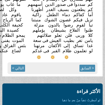
صدور الدين
أسهمهم
ما غاب يوما عداء الغرب
والتتر
سيف الغدر
أظهرنا
وكل لص غدا حقا بمؤتمر
ماء الطفل
زاكية
ياقوم عاد كفاكم ذلة
القصر
صون الشوك
منبتنا
كما الرياح بأصل النبت
والشجر
وا بالدون
منزلة
كجيفة الكلب عند اللحد
بالحفر
 بشيطان
يؤملهم
كصيدة البحر عند الصائد الحذر
ن تعلو
ضلالتهم
يمحو الظلام ضياء الشمس
والقمر
ب العيش فى سعة
الموت يفنى صنوف العيش
والثمر
ى الأكفان
مرتهنا
بئس الفراق ولا منجى من
السفر
ام القبر فى غدكم
لضاع عنكم رقاد العين بالسهر
التالي >
ذهبا