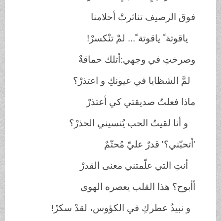
فوق الرصيف تناثرتْ أحلامنا
ياقوتة ً ياقوتة ً... لمْ تنْكسرْ
!
وصرختِ في وجهي:أتلك حماقةٌ
لمَّ الشظايا في عيونكِ و اعتذرْ؟
ماذا فعلتُ صديقتي كي أعتذرْ
و أنا لقيتُ الحب يُنسيني الحذرْ؟
'أتحبّني؟' قدرٌ عليّ مُحتّمٌ
أنتِ التي علّمتني معنى القدرْ
أأبوح؟ هذا القلب يعصره الهوى
و نبيذُ عطركِ في الكؤوس، لقدْ سكرْ
!