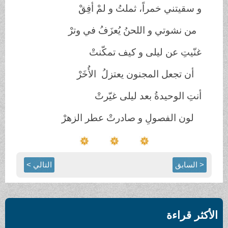
و سقيتني خمراً، ثملتُ و لمْ أفِقْ
من نشوتي و اللحنُ يُعزَفُ في وترْ
غنّيتِ عن ليلى و كيف تمكّنتْ
أن تجعل المجنون يعتزلُ الأُخَرْ
أنتِ الوحيدةُ بعد ليلى غيّرتْ
لون الفصولِ و صادرتْ عطر الزهرْ
< السابق
التالي >
الأكثر قراءة