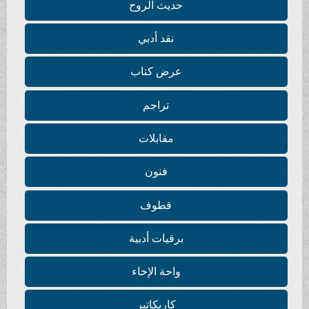
حديث الروح
نقد أدبي
عرض كتاب
تراجم
مقابلات
فنون
قطوف
برقيات أدبية
واحة الإخاء
كاريكاتير