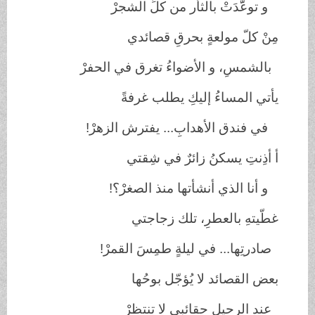
و توعََّدَتْ بالثأر من كلِّ الشجرْ
مِنْ كلّ مولعةٍ بحرقِ قصائدي
بالشمسِ، و الأضواءُ تغرق في الحفرْ
يأتي المساءُ إليكِ يطلب غرفةً
في فندق الأهدابِ... يفترش الزهرْ
!
أ أذِنتِ يسكنُ زائرٌ في شِقتي
و أنا الذي أنشأتها منذ الصغرْ؟
!
غطّيتهِ بالعطرِ، تلك زجاجتي
صادرتِها... في ليلةٍ طمِسَ القمرْ
!
بعض القصائد لا يُؤجّل بوحُها
عند الرحيلِ حقائبي لا تنتظرْ