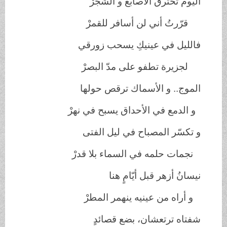
اليوم تحترق الأصابع و الشجرْ
قرّرتُ أني لن أسافر للقمرْ
فالليل في عينيكِ يسحب زورقي
لجزيرة تطفو على مدّ البصرْ
الموج.. و الأسماك ترقص حولها
و الدمع في الأحداق يسبح في نهرْ
و تكسّر المصباح في ليل الفتى
نجمات حلمه في السماء بلا قدرْ
نيسانُ أزهر قبل أيّامٍ هنا
و أراه من عينيه ينهمر المطرْ
شفتاه ترتعشان، بضع قصائدٍ