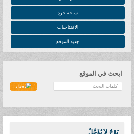
ساحة حرة
الافتتاحيات
جديد الموقع
ابحث في الموقع
ا
ل
ب
ح
ث
.
.
بَوْحٌ لاَ يُؤَجَّلْ