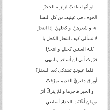
لو أنّها نطقتْ لزلزلةِ الحجرْ
الخوف في عينيه..من كل النسا
ءِ، و شَعرهِنَّ و كحلِهنّ إذا انتحرْ
لا تسألي كيف انتحار الكحل يا
بُنّية العينين كحلكِ و انتحرْ
!
قرّرتُ أني لن أسافر و انتهى
فلما عيونكِ تشتكي بُعد السفرْ؟
أوراق دفتريَّ القديم تمزّقتْ
و الحبر هاجرها و لمْ يتركْ أثرْ
يومانِ أَعْلنَتِ الحدادَ أصابعي