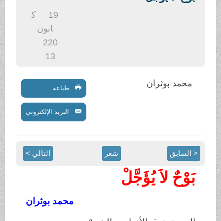
.
19
ك
انون
2
20
13
محمد بوثران
طباعة
البريد الإلكتروني
< السابق
شعر
التالي >
بَوْحٌ لاَ يُؤَجَّلْ
محمد بوثران