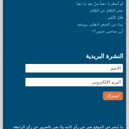
لو أمطرتْ ذهباً منْ بعدِ ما ذهبا
عجز الكلامُ عن الكلام
فَجْرُ النَّفير
بيتٌ من الشعرِ اذهلني بروعتهِ
أين صاحبي حسن؟؟
النشرة البريدية
ما يُنشر في الموقع يعبر عن رأي كاتبه ولا يعبر بالضرور عن رأي الرابطة