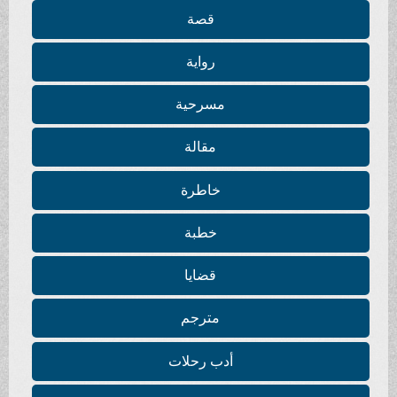
قصة
رواية
مسرحية
مقالة
خاطرة
خطبة
قضايا
مترجم
أدب رحلات