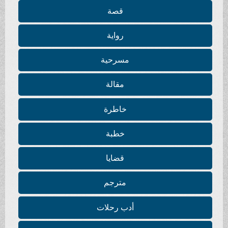
قصة
رواية
مسرحية
مقالة
خاطرة
خطبة
قضايا
مترجم
أدب رحلات