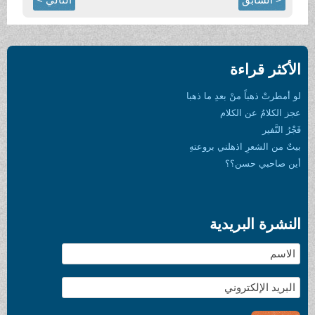
الأكثر قراءة
لو أمطرتْ ذهباً منْ بعدِ ما ذهبا
عجز الكلامُ عن الكلام
فَجْرُ النَّفير
بيتٌ من الشعرِ اذهلني بروعتهِ
أين صاحبي حسن؟؟
النشرة البريدية