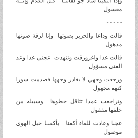
وإذا التقينا ساد جو لقائنـا كـل الكلام وإنــه
معسول
- - - - -
قالت وداعا والحرير بصوتها وإنا لرقة صوتها
مذهول
قالت غدا واغرورقت وتنهدت عجني غدا وعد
الفتى مسؤول
ورجعت وجهي لا يغادر وجهها فصدمت سورا
كنهه مجهول
وتراجعت عمدا تثاقل خطوها وسبيله من
خلفها مقفول
عجنا وعادت للقاء أكفنا بأكفنـا حبل الهوى
موصول