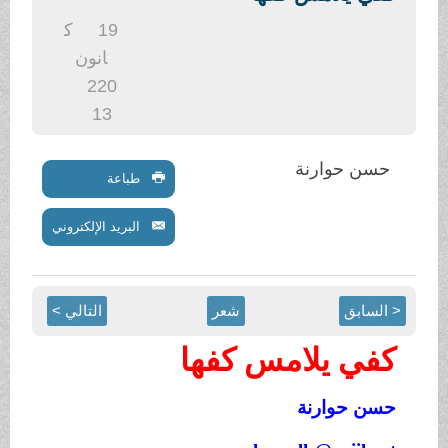
.
19
ك
انون
2
20
13
حسن حوارنة
طباعة
البريد الإلكتروني
< السابق
شعر
التالي >
كفي يلامس كفها
حسن حوارنة