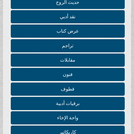
حديث الروح
نقد أدبي
عرض كتاب
تراجم
مقابلات
فنون
قطوف
برقيات أدبية
واحة الإخاء
كاريكاتير