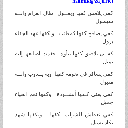
hsnmlk@zajil.net
كفي يلامس كفها ويقــول طال الغرام وإنــه
سيطول
كفي يصافح كفها كمعاتب وبكفها عهد الجفاء
يزول
كفــي يلاصق كفها بتأوه فغدت أصابعها إليه
تميل
كفي يسافر في نعومة كفها وبه يــذوب وإنــه
متبول
كفي يغني كـفها أنشــودة وكفها نغم الحياء
جميل
كفي تعطش للشراب بكفها وبكفها شهد
يكاد يسيل