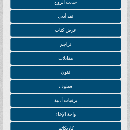
حديث الروح
نقد أدبي
عرض كتاب
تراجم
مقابلات
فنون
قطوف
برقيات أدبية
واحة الإخاء
كاريكاتير