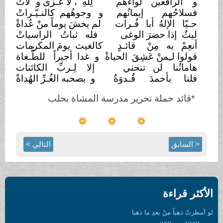
و الرافعين
لواءَهم
لِلهِ ، لا عُـزّى و
لاتْ
فسلاحُهم
إيمانُهم
و وجوهُهم كالنـيّـراتْ
حـيّا الإلهُ أبا
فُـرات
لم يخشَ يوماً منْ عُداةْ
ليثٌ إذا حضرَ الوغى
فله ثباتُ
الراسياتْ
أنعِمْ به مِنْ
قائـدٍ
كالغيث يومَ المكرمات
قولوا لـِمنْ عَشِقَ
الحياةْ
و غدا أجيراً
للطُّـغاة
هاماتُنا لن تنحني
إلا لِـربِّ
الكائنات
فلنا بأحمدَ
قُـدوَةٌ
و بصحبه الغُـرِّ الهُداةْ
*
قائد
حملة
تحرير
مدرسة
المشاة
بحلب
< السابق
التالي >
الأكثر قراءة
لو أمطرتْ ذهباً منْ بعدِ ما ذهبا