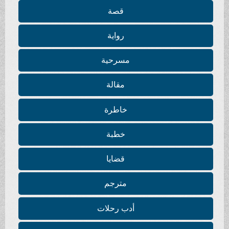
قصة
رواية
مسرحية
مقالة
خاطرة
خطبة
قضايا
مترجم
أدب رحلات