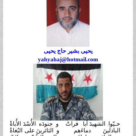
يحيى بشير حاج يحيى
yahyahaj@hotmail.com
حـيّوا الشهيدَ أبا
فراتْ
و جنودَه الأُسْدَ
الأُباةْ
الباذلينَ دماءَهم
و الثائرينَ على
البُغاةْ