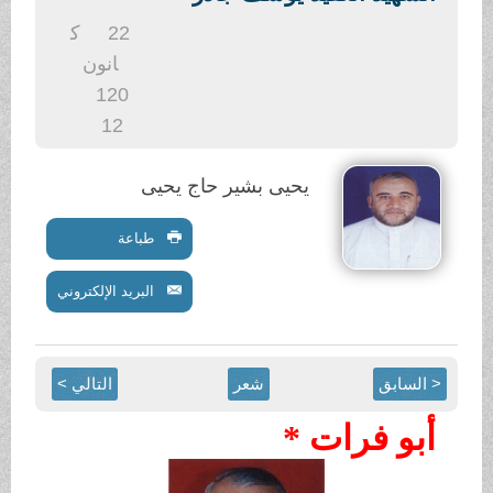
.
22
ك
انون
1
20
12
يحيى بشير حاج يحيى
طباعة
البريد الإلكتروني
< السابق
شعر
التالي >
أبو فرات *