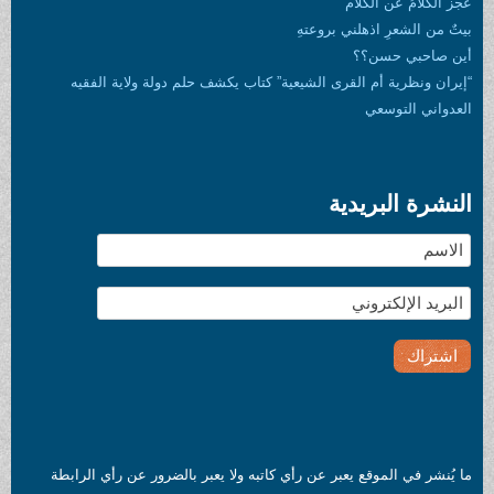
عجز الكلامُ عن الكلام
بيتٌ من الشعرِ اذهلني بروعتهِ
أين صاحبي حسن؟؟
“إيران ونظرية أم القرى الشيعية” كتاب يكشف حلم دولة ولاية الفقيه
العدواني التوسعي
النشرة البريدية
ما يُنشر في الموقع يعبر عن رأي كاتبه ولا يعبر بالضرور عن رأي الرابطة