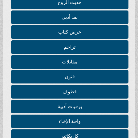
حديث الروح
نقد أدبي
عرض كتاب
تراجم
مقابلات
فنون
قطوف
برقيات أدبية
واحة الإخاء
كاريكاتير