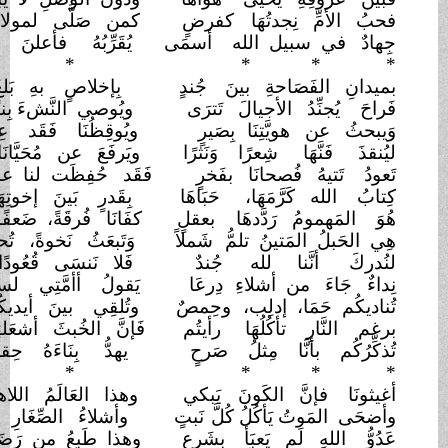
 الأمِّ نِجدتُهَا
كفرضٍ
كمن صَلَّى لمولاه
وَصَامَا
دٌ في سبيل الله
أسمَى
يُقَرِّبُهُ فأعلنَ
الاعتصَامَا
* * *
* * 
انِ الفَصَاحةِ بينَ
جُندٍ
بِإخلاصٍ بهِ بَلغَ
التَّمَامَا
َ يُجنِّدُ الأجيالَ تَترَى
ويُوصي النَّشءَ بِنتًا أو
غُلامَا
حثُ عن هويَّتِنَا
بِصَيرٍ
ويُوقِظُنَا فَقَد عِشنا نِيَامَا
ذَ فَنَّهَا شِعرًا وَنَثرًا
ويَرفَعَ عن مُحَيَّانَا
السِّقامَا
ُ تَتيهُ فُصحانَا بفَخرٍ
فَقَد حُفِظَت لنا عامَا
فَعَامَا
بُ الله كَرَّمَهَا،
حَبَاهَا
بِقَدرٍ بَينَ إخوتِهَا
تَسَامَى
 المَهمومُ رَدَّدهَا
بعقلٍ
كفَانَا فُرقَةً، ضَعفًا،
خِصَامَا
لحَبلُ المَتينُ تلمُّ
شَملاً
وَتَبعَثُ نَخوةً، تُحيي كرَامَا
دركَ أنَّنا لله
جُندٌ
فَلا نَنسَى قُعُودًا أو
قِيَامَا
ءٌ جَاءَ من أشلاءِ
دِرعَا
يَقولُ أأمَّتِي لسنَا
هَوَامَا
ديكُم حَمَا، إدلِب،
وحِمصٌ
وتُلقِي بينَ أيديكُم
سَلامَا
 النَّارِ تأكُلُهَا
رأيتُم
فَإنَّ الخُبثَ أشعَلهَا
ضِرامَا
ِرُكُم بأنَّا مِثلُ صَرحٍ
يهدُّ بِنَاءَهُ حِقدٌ
تَنَامَى
* * *
* * 
ونَا فإنَّ الكَونَ
يَبكي
وهذا العَالَمُ اللاهي تَعَامَى
ى المَوتُ يَأكُلُ كُلَّ
نَبتٍ
وأشلاءُ الصِّغَارِ لَهُ طَعَامَا
ُّ اللهِ لَم يَعبَأ
بِشَرعٍ
وهذا طَبعُ من رَضَعَ
الحَرَامَا