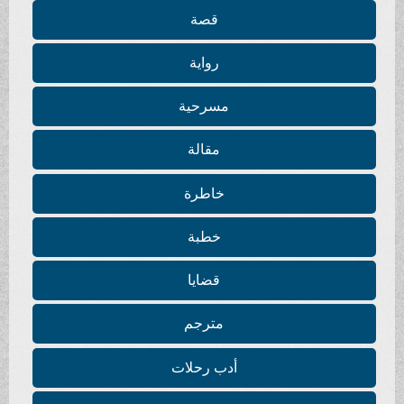
قصة
رواية
مسرحية
مقالة
خاطرة
خطبة
قضايا
مترجم
أدب رحلات