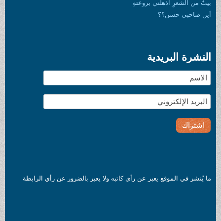
رِ اذهلني بروعتهِ
 حسن؟؟
لبريدية
الموقع يعبر عن رأي كاتبه ولا يعبر بالضرور عن رأي الرابطة