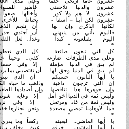
ون عاماً أرتجي
حلماً
وعلى مدى الآفاق
منتجع
ون والدنيا
تلاحقني
فأطير للصبوات
أندفع
ون.. لا هم ولا
كدر
وأخالها صفواً فلا
فزع
ن لكن أينا – أسفاً
-
يحتاط للأخرى
فيمتنع؟
نها الذكرى وإن
لها
أن تلجم اللاهي
فيرتدع
وم يأتي من ينبهني
أن أجتدي حذري فلا
أدع
م يقتلعونه كبداً
وغداً.. لعل القلب
يقتطع
*
* *
*
* 
التي تبغون
ضائعة
كل الذي تعطون
مرتجع
ى مدى الطرقات
ضارعة
كفي.. وحيناً خائف
فزع
يبق في الدنيا
مؤملة
إلا وفي خفقانها
الوجع
بق في الدنيا وحق لها
أن تقتضيني بما يردي وما يسع
يها البانون
حسبكم
أن الذي تبنون
ينصدع
التي ترجون
ذاهبة
وذاهب ما حباه الكد
والجشع
 جوهرها هذا
تناقضها
وإن أضدادها الطغيان
والورع
 ثمة في الدنيا أخو
أمل
إلا وغاية شوطه
الشبع
س ثمة من غاد
ومرتحل
إلا وفي نزواته
الهلع
لأوهامنا تمضي
مصعدة
ونحن نجتازها خفضاً
ونتضع؟
*
* *
*
* 
يها الماضي..
لبغيته
ركضاً وما يدري متى
يقع!
يها المفتون..
زخرفه
عبث.. وخلف بريقه
الصرع