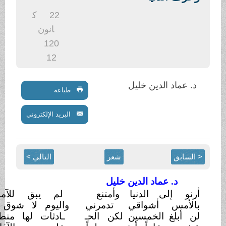
22
ك
انون
1
20
12
ماد الدين خليل
طباعة
البريد الإلكتروني
بق
شعر
التالي >
د. عماد الدين خليل
 إلى الدنيا وأمتنع
لم يبق للآمال
متسع
أمس أشواقي
تدمرني
واليوم لا شوق ولا
طمع
بلغ الخمسين لكن
الحـ
ـادثات لها منطق..
يضع