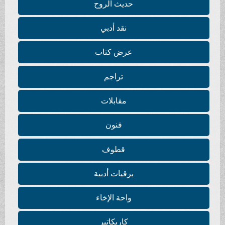
حديث الروح
نقد أدبي
عرض كتاب
تراجم
مقابلات
فنون
قطوف
برقيات أدبية
واحة الإخاء
كاريكاتير