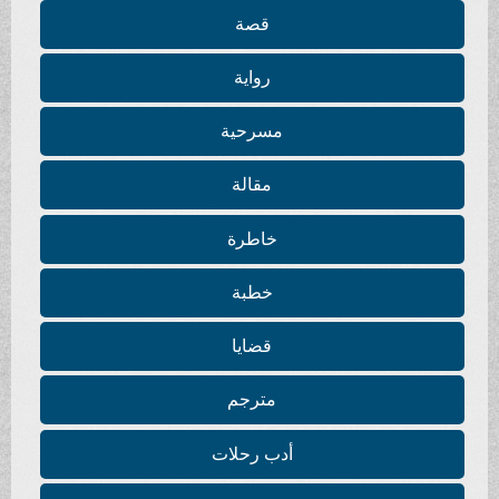
قصة
رواية
مسرحية
مقالة
خاطرة
خطبة
قضايا
مترجم
أدب رحلات