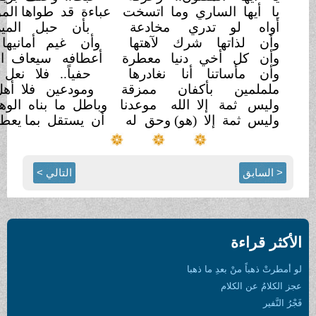
يها الساري وما اتسخت
عباءة قد طواها الموت
والنزع
ه لو تدري
مخادعة
بأن حبل المين
ينقطع
لذاتها شرك لآهتها
وأن غيم أمانيها
سينقشع
 كل أخي دنيا
معطرة
أعطافه سيعاف الدار
ينتزع
 مأساتنا أنا
نغادرها
حفياً.. فلا نعل ولا
شَسَع
لمين بأكفان ممزقة
ومودعين فلا أهل ولا
شيع
 ثمة إلا الله
موعدنا
وباطل ما بناه الوهم
والجزع
 ثمة إلا (هو) وحق
له
أن يستقل بما يعطي وما
يدع
بق
التالي >
راءة
اً منْ بعدِ ما ذهبا
عن الكلام