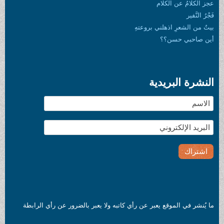
عجز الكلامُ عن الكلام
فَجْرُ النَّفير
بيتٌ من الشعرِ اذهلني بروعتهِ
أين صاحبي حسن؟؟
النشرة البريدية
ما يُنشر في الموقع يعبر عن رأي كاتبه ولا يعبر بالضرور عن رأي الرابطة