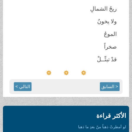
ريحُ الشمالِ
ولا يخونُ
الموجُ
صخراً
قدْ تبتِّــلْ
< السابق
التالي >
الأكثر قراءة
لو أمطرتْ ذهباً منْ بعدِ ما ذهبا