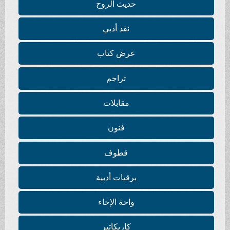
حديث الروح
نقد أدبي
عرض كتاب
تراجم
مقابلات
فنون
قطوف
برقيات أدبية
واحة الإخاء
كاريكاتير