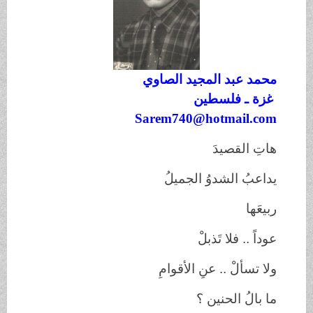
محمد عبد المجيد الصاوي
غزة ـ فلسطين
Sarem740@hotmail.com
هاتِ القصيدَ
يداعبُ الشدوُ الجميلُ
ربيعَها
عوداً .. فلا تَذبلْ
ولا تسألْ .. عنِ الأقوامِ
ما بالُ الحنين ؟