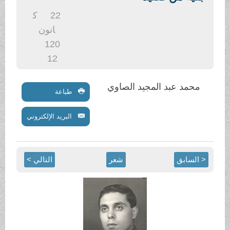
.
22
ك
انون
1
20
12
محمد عبد المجيد الصاوي
طباعة
البريد الإلكتروني
< السابق
شعر
التالي >