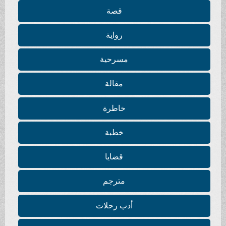
قصة
رواية
مسرحية
مقالة
خاطرة
خطبة
قضايا
مترجم
أدب رحلات