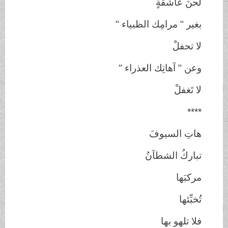
لحنَ عاشقةٍ
بغير " مرامِك الظبياء "
لا تحفلْ
وعن " آهاتِك العذراء "
لا تَغفلْ
****
هاتِ السيوفَ
تباركُ الشطآنُ
مركبَها
تُخبِّئها
فلا تلهو بها