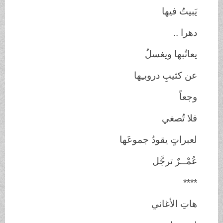
يَبيتُ فيها
دهرا ..
يعاتُبها ويغسلُ
عن كثيبِ دروبـِها
وجعاً
فلا تُصغي
لعبراتٍ يقودُ جموعَها
عُمْــرٌ ترجَّل
****
هاتِ الأغاني