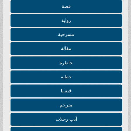
قصة
رواية
مسرحية
مقالة
خاطرة
خطبة
قضايا
مترجم
أدب رحلات