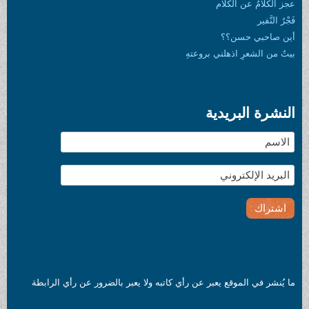
هِ
 رأي كاتبه ولا يعبر بالضرور عن رأي الرابطة