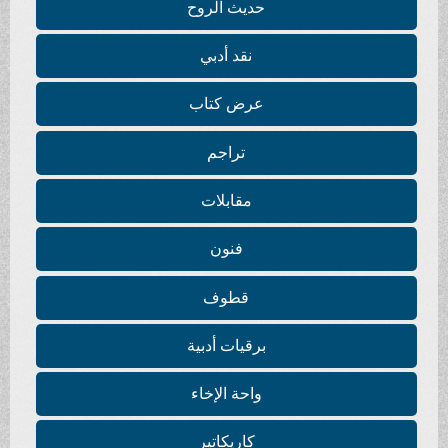
حديث الروح
نقد أدبي
عرض كتاب
تراجم
مقابلات
فنون
قطوف
برقيات أدبية
واحة الإخاء
كاريكاتير