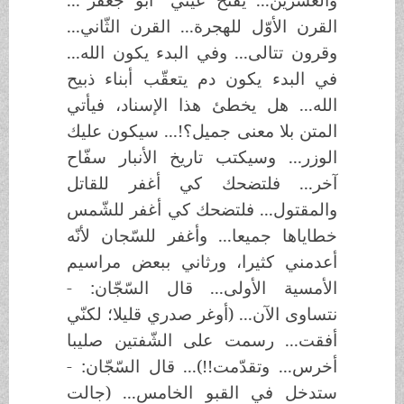
القرن الأوّل للهجرة... القرن الثّاني...
وقرون تتالى... وفي البدء يكون الله...
في البدء يكون دم يتعقّب أبناء ذبيح
الله... هل يخطئ هذا الإسناد، فيأتي
المتن بلا معنى جميل؟!... سيكون عليك
الوزر... وسيكتب تاريخ الأنبار سفّاح
آخر... فلتضحك كي أغفر للقاتل
والمقتول... فلتضحك كي أغفر للشّمس
خطاياها جميعا... وأغفر للسّجان لأنّه
أعدمني كثيرا، ورثاني ببعض مراسيم
الأمسية الأولى... قال السّجّان: -
نتساوى الآن... (أوغر صدري قليلا؛ لكنّي
أفقت... رسمت على الشّفتين صليبا
أخرس... وتقدّمت!!)... قال السّجّان: -
ستدخل في القبو الخامس... (جالت