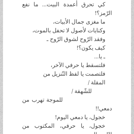
كي تحرق أعمدة البيت... ما نفع
الرّمز؟!
ما مغزى جمال الأبيات،
وكنايات لأصول لا تحفل بالموت،
وفقد الرّوح لشوق الرّوح ـ
كيف يكون؟!
ـ يا...
فلتسقط يا حرفي الآخر،
فلتصمت يا لفظ التّنزيل من
المقلة /
للشّهقة /
للموجة تهرب من
دمعي!!
خجول، يا دمعي اليوم!
خجول، يا حرفي، المكتوب من