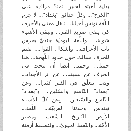
بداية أهبته لحنين تمتدّ مراقيه على
"الكرخ"... وكلّ حدائق "بغداد"... لا جرم
اللّغة تؤنس أحيانا... تنقل معنى بالأحرف
كي يبقى صريع القبر... وتبقى الأشياء
شواهد... واللّغة اليوميّة جنديّ يحرس
باب الأعراف... وأشكال القول... يقيم
للحرف ممالك حول حدود اللّهجة... هذا
جميل!! وجميل أيضا أن نبحث في
الحرف عن نسبتنا... عن أثر الأجداد...
وقب يتعلّق في القبر كثيرا... وعن
"بغداد" التّاسع والسّتّين... و"بغداد"
التّاسع والسّبعين... وعن كلّ الأشياء
تهندس وحدتنا العربيّة... اللّغة...
الأرض... التّاريخ... الشّعب... ومصير
الأمّة... والنّفط الحيويّ... ولتسقط أزمنة