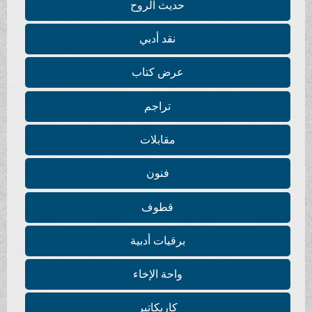
حديث الروح
نقد أدبي
عرض كتاب
تراجم
مقابلات
فنون
قطوف
برقيات أدبية
واحة الإخاء
كاريكاتير