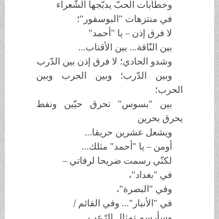
وخطابات الحبّ يدبّجها الشّعراء
في منتزهات "البوسفور"؛
لا فرق إذن – يا "أحمد"
بين النّاقة... بين الأقتاب...
وشدو الحادي؛ لا فرق إذن بين الدّرب
وبين الدّرب؛ وبين الحرب وبين
الحرب؛
بين "بسوس" تحرق حيّين ونفط
يحرق بحرين
ويشعل عشرين حريقا...
أومن – يا "أحمد" مثلك...
لكنّي رسمت ضريحا لرفاتي –
في "بغداد"،
وفي "البصرة"،
في "الأنبار"... وفي القائم /
وسأرسم تمثال الرّعب