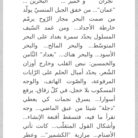
"نجران" و"حمير"... "البحرين"...
"عمان"... من خفق الجبل المنسيّ يولّد
من صمت البحر مجاز الرّوح يرمّم
خارطة الأجداد... ومن غمد السّيف
المسلول يحدّد سمرة بغداد على البحر
المتوسّط... والبحر المالح... والبحر
الأسود... والبحر هناك... "بغداد" الثّامن
والخمسين: نبض القلب وخارج أوزان
الشّعر، يحدّد أميال الحلم على الرّايات
المرفوعة، والصّوت الهاتف، والوجه
المسكوب بلا خجل، في كلّ زقاق، يرفع
أسوارا... يسرق نجمات كي يعطي
"دجلة" شيئا من عبق الماضي... وجه
تقرأ ما فيه، فتسقط أقنعة الإنشاء...
وأشكال القول المتقلّب... كانت تأتي
الأصنام... مرازبة "الكشمير"... وعطر