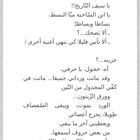
يا سيف التّاريخ!!
يا ابن السّاحبة منّا البسط،
بساطا وبساطا:
ـ ألا تضحك...؟
ـ ألا تأس قليلا كي ننهي أغنية أخرى /
حزينه...؟
آه، خجول، يا حرفي،
وقد ماتت ورداتي جميعا... ماتت في
كفّي المجدول من التّين
وورق الزّيتون...
الورد يموت، ويبقى الصّفصاف
طويلا، يجرح أعضائي
ويعطيني آخر ما يبقى
من بعض حروف أسمعها،