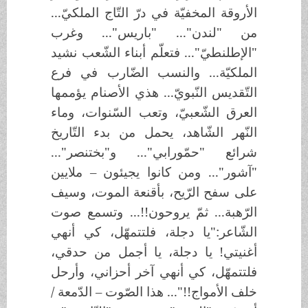
الأروقة المخفيّة في درّ التّاج الملكيّ...
من "لندن"... "باريس"... وغرب
"الإطلنطيّ"... فتعلّم أبناء الشّعب نشيد
الملكيّة... والنسب الضّارب في فرع
التّقديس النّبويّ... هذي الأصنام يؤممها
العرق الشّعبيّ، وتعب السّنوات، وماء
النّهر الشّاهد، يحمل من بدء التّاريخ
شرائع "حمّورابي"... و"بختنصر"...
"آشور"... ومن كانوا يجيئون – ملايين
على سفح الرّيح، بأقنعة الموت، وسيف
الرّهبة... ثمّ يروحون!!... وتسمع صوت
الشّاعر:"يا دجلة، فلتتمهّل، كي أنهي
أغنيتي! يا دجلة، يا أجمل من حدقي،
فلتتمهّل، كي أنهي آخر أحزاني، وأرحل
خلف الأمواج!!"... هذا الصّوت – الدّمعة /