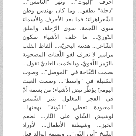
أحرف "إليوت"... ونهر "التّامس"...
"دجلة" يطفو... وما كان يهندس وطن
الشّعراهراء؛ فما بعد الأحرف والأسماء
سوى النّجمة، سوى الرّحلة، والقلق
الدّوريّ... ما خلف الأشياء سكون
الشّاعر... هدنته البحريّة... ألفاظ القلب
مزامير لا تعرف لغو اللّعنات المصحوبة
بالرّمز اللّغويّ، وبالصّمت العاديّ تقول...
بصمت التّفّاحة في "الموصل"... وصوت
السّنبلة في "واسط"... وصمت العبث
اليوميّ يؤطّر نبض الأشياء؛ من بسمة أمّ
في الفجر المغلول بنير الشّمس
المعبودة تعطي "النّوتة" بهجتها...
لوشيش الشّاي على النّار... لطعم
الخبز... وشيطنة الأطفال... لأوراد
الشّيخ "أبي النّور"... وتمتمة الوالد قبل