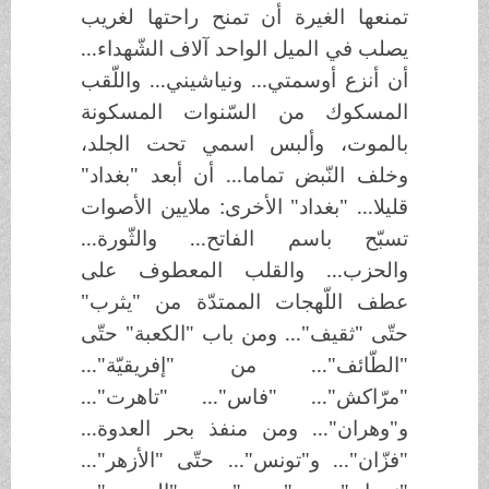
تمنعها الغيرة أن تمنح راحتها لغريب
يصلب في الميل الواحد آلاف الشّهداء...
أن أنزع أوسمتي... ونياشيني... واللّقب
المسكوك من السّنوات المسكونة
بالموت، وألبس اسمي تحت الجلد،
وخلف النّبض تماما... أن أبعد "بغداد"
قليلا... "بغداد" الأخرى: ملايين الأصوات
تسبّح باسم الفاتح... والثّورة...
والحزب... والقلب المعطوف على
عطف اللّهجات الممتدّة من "يثرب"
حتّى "ثقيف"... ومن باب "الكعبة" حتّى
"الطّائف"... من "إفريقيّة"...
"مرّاكش"... "فاس"... "تاهرت"...
و"وهران"... ومن منفذ بحر العدوة...
"فزّان"... و"تونس"... حتّى "الأزهر"...