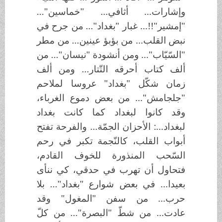
وإشارات... أثافي... "خماسين"...
"إمشير"!!... غبار "بغداد"... من جرح في
نبض القلب... من بؤبؤ عينين... من مطر
"السّيّاب"... ومن أنشودة "نيسان"... من
ألف كتاب أحرقه التّتار... ومن ألف
زمان شكّل "بغداد" عروسا لملاحم
"جلجامش"... من بعض دموع الغرباء،
وقد كانوا لبغداد كما كانت بغداد
لبغداد...: الأحزان الجمّة... والفرحة تفتح
أبواب القلب، كالنّجمة تكبر في رحم
السّحب المنذورة للخوف القادم،
فتحاول أن تهرب في حدقي، كي ننأى
بعيدا... في بعض شوارع "بغداد"... بلا
حرب... من سفن "المغول" وقد
عادت... من شطّ "البصرة"... من كلّ