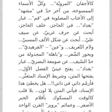
كالأجفان "المرويّة"... وكلّ الأسماء
الممسوخة، من آخر حدّ في "مشهد"
إلى الأعتاب المصلوبة في "قم"... غبار
"بغداد"... في الحاجز، خلف الحاجز،
أبحث عن حرف عربيّ، عن سيف
عليّ... أبحث عن شكل الألف المسبيّ...
ولام التّعريف... و"عين" – "الفرهيديّ"...
وبحور الشّعر... و"باهلة" المجدولة من
حدّ السّيف... عن صومعة البصريّ... غبار
"بغداد"... يفتح عينيّ الفصل الأوّل...
يفتحها المتن، وشريط الإسناد المتعثّر...
فأرمّم ذاتي في ذاتي!!... هل يخطئ هذا
الإسناد، فيأتي المتن بلا لون... بلا قلب
كالوقت المسكوك بأقلام الحبر
الأصفر... وعمائم "برويز" القرن الواحد
والعشرين... يفتح عينيّ "أبو جعفر"...