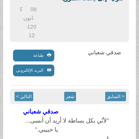
.
08
ك
انون
1
20
12
صدقي شعباني
طباعة
البريد الإلكتروني
< السابق
شعر
التالي >
صدقي شعباني
"لأنّي بكل بساطة لا أريد أن أنسى...
يا حبيبي."
1