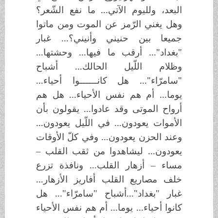
البعد، ولليوم الآتي... ما نفع الشّعر؟
وهل يغني الرّمز عن الموت ومن ماتوا
جميعا بين حنيني وأنيني؟... غبار
"بغداد"... أرقب ما فيها... وحشتها...
وظلام اللّيل الحالك... أشباح
"سامرّاء"... هل كانــــــوا أحياء...
يوما... أم هم نفس الأحياء... هل هم
أرواح الموتى وقد عادوا... يقولون بأن
الأموات يعودون... في اللّيل يعودون...
وعند الحزن يعودون... وفي كلّ الأوقات
يعودون... ليشاهدوا من ثقب القلب –
مساء – أزهار القلب... ونافذة تزرع
خلف مصاريع القلب أفاريز الأزهار...
غبار "بغداد"...أشباح "سامرّاء"... هل
كانوا أحياء... يوما... أم هم نفس الأحياء