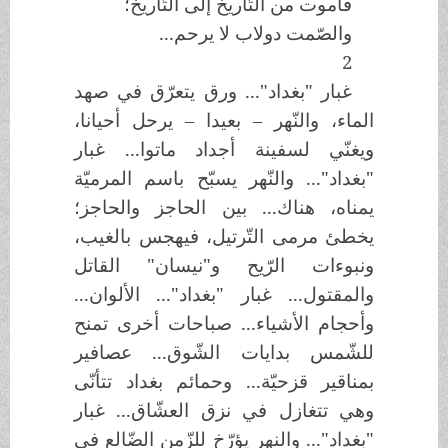
فأموت من التّاريخ إلى التّاريخ؛
والصّمت دولاب لا يرحم...
2
غبار "بغداد"... ورق يتعرّق في صهد
الماء، والنّهر – بعيدا – يرحل أحيانا،
ويغنّي لسفينة أجداد ماتوا... غبار
"بغداد"... والنّهر يسبّح باسم المرميّة
يمناه، هناك... بين الحاجز والحاجز؛
يخطئ مرمى التّرتيل، فيهجس بالغيب،
ونبوءات الرّيح و"نيسان" القاتل
والمقتول... غبار "بغداد"... الألوان...
وأحجام الأشياء... صباحات أخرى تمنح
للشّمس بدايات الشّوق... عصافير
بمناقير قزحيّة... وحمائم بغداد تتأنّى
وهي تتغازل في نزق العشّاق... غبار
"بغداد"... والنهر يؤرّخ للزّمن الضّالع في