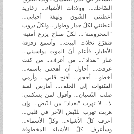
الضّاحك... وولادات الأشياء... زغاريد
أعطتني الشّوق ولهفة أحبابي...
أعطتني لكلّ جدار وطوار... ولكلّ دروب
"المحروسة"... لكلّ صباح يزرع أمنية،
فتفرّع نخلات البيت... وأسمع زقزقة
الأطيار، فأعلم أنّ الموت يواسيني...
غبار "بغداد"... من أعرف... من كنت
عرفت... أحاول أن أهجس باسمه...
أخطو... أحجم... أفتح قلبي... وأرمي
السّنوات إلى الخلف... أمارس لعبة
صلب النّسيان... وأقول لمن يسكنني:
لا... لا تهرب "بغداد" من النّبض... وإن
هربت تهرب للنّبض الآخر في قلبي...
أعرف كلّ الأشياء... وكلّ الأسماء...
وسأعرف كلّ الأشياء المخطوفة