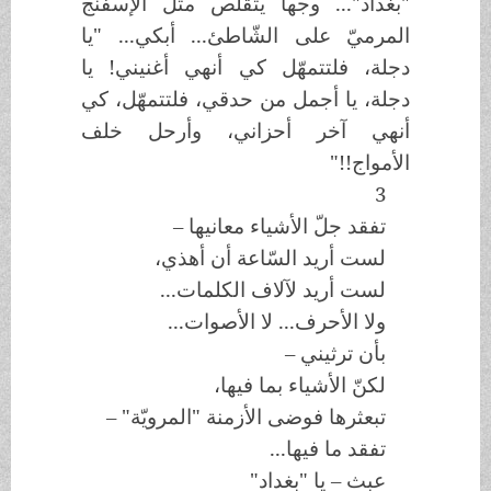
"بغداد"... وجها يتقلّص مثل الإسفنج
المرميّ على الشّاطئ... أبكي... "يا
دجلة، فلتتمهّل كي أنهي أغنيني! يا
دجلة، يا أجمل من حدقي، فلتتمهّل، كي
أنهي آخر أحزاني، وأرحل خلف
الأمواج!!"
3
تفقد جلّ الأشياء معانيها –
لست أريد السّاعة أن أهذي،
لست أريد لآلاف الكلمات...
ولا الأحرف... لا الأصوات...
بأن ترثيني –
لكنّ الأشياء بما فيها،
تبعثرها فوضى الأزمنة "المرويّة" –
تفقد ما فيها...
عبث – يا "بغداد"