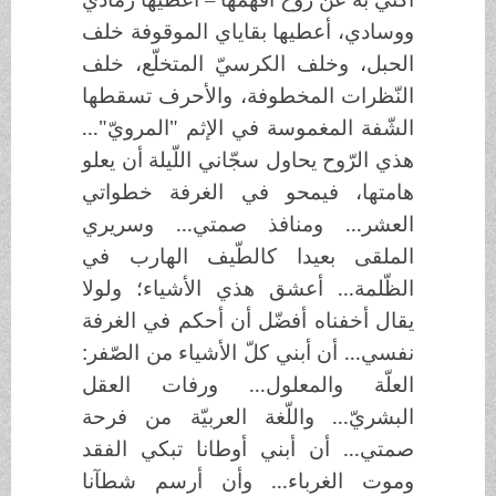
ووسادي، أعطيها بقاياي الموقوفة خلف
الحبل، وخلف الكرسيّ المتخلّع، خلف
النّظرات المخطوفة، والأحرف تسقطها
الشّفة المغموسة في الإثم "المرويّ"...
هذي الرّوح يحاول سجّاني اللّيلة أن يعلو
هامتها، فيمحو في الغرفة خطواتي
العشر... ومنافذ صمتي... وسريري
الملقى بعيدا كالطّيف الهارب في
الظّلمة... أعشق هذي الأشياء؛ ولولا
يقال أخفناه أفضّل أن أحكم في الغرفة
نفسي... أن أبني كلّ الأشياء من الصّفر:
العلّة والمعلول... ورفات العقل
البشريّ... واللّغة العربيّة من فرحة
صمتي... أن أبني أوطانا تبكي الفقد
وموت الغرباء... وأن أرسم شطآنا