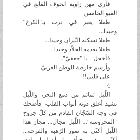
فأرى مهن زاوية الخوف القابع في
القبو الخامس
طفلا يعبر في درب بـ"الكرخ"
وحيدا...
طفلا تسكنه النّيران وحيدا...
طفلا يعدمه الجلاّد وحيدا...
فأخجل – يا "جعفيّ"،
وأرسم خارطة للوطن العربيّ
على قلبي!!
4
اللّيل تمائم من دمع البحر، واللّيل
نشيد أغلق دونه أبواب القلب، فأضحك
في وجه السّجّان القادم من كلّ جروح
"المحروسة"... اللّيل مجال... مجاز هذا
اللّيل أكنّي به صور الرّهبة والفرحة...
أكنّي به عن روح أفهمها – أعطيها رمادي