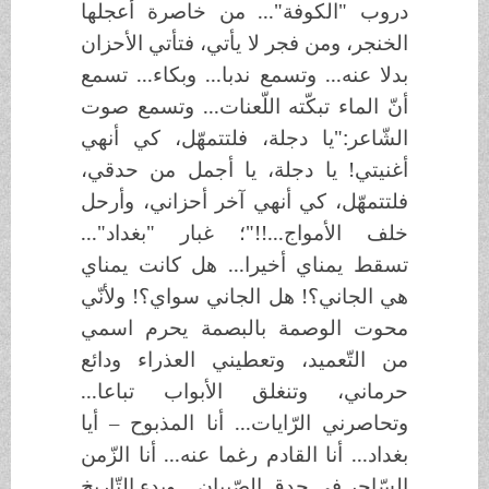
دروب "الكوفة"... من خاصرة أعجلها
الخنجر، ومن فجر لا يأتي، فتأتي الأحزان
بدلا عنه... وتسمع ندبا... وبكاء... تسمع
أنّ الماء تبكّته اللّعنات... وتسمع صوت
الشّاعر:"يا دجلة، فلتتمهّل، كي أنهي
أغنيتي! يا دجلة، يا أجمل من حدقي،
فلتتمهّل، كي أنهي آخر أحزاني، وأرحل
خلف الأمواج...!!"؛ غبار "بغداد"...
تسقط يمناي أخيرا... هل كانت يمناي
هي الجاني؟! هل الجاني سواي؟! ولأنّي
محوت الوصمة بالبصمة يحرم اسمي
من التّعميد، وتعطيني العذراء ودائع
حرماني، وتنغلق الأبواب تباعا...
وتحاصرني الرّايات... أنا المذبوح – أيا
بغداد... أنا القادم رغما عنه... أنا الزّمن
السّاحر في حدق الصّبيان... وبدء التّاريخ