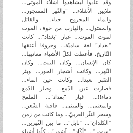
وقد عادوا ليشاهدوا أشلاء الموتى...
ملايين الأشلاء... "والنّهر المسجور...
والماء المجروح حياء... والقاتل
والمقتول... والهارب من خوف الموت
لموت الموت... غبار "بغداد"... كانت
"بغداد" لغة ساميّة... وحروفا أعتقها
التّاريخ، فأعطت لكلّ الأشياء معانيها...
كان الإنسان... وكان البيت... وكان
النّهر... وكانت أشجار الحور... وبئر
الصّبر بعيدا... وكانت عين الماء...
فصارت عين الدّمع... وصار الدّمع
دماء!!... غبار "بغداد"... الملمح
والمعنى... والمبنى... قافية الشّعر...
وسحر النثّر العربيّ... وما كانت من زمن
"الكلدان"... "بابل"... ما بين النّهرين...
"سومر"... "أكّاد"... آشور"... كلّها أشياء