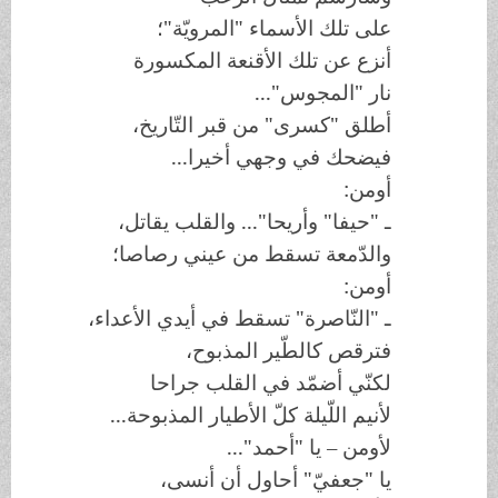
على تلك الأسماء "المرويّة"؛
أنزع عن تلك الأقنعة المكسورة
نار "المجوس"...
أطلق "كسرى" من قبر التّاريخ،
فيضحك في وجهي أخيرا...
أومن:
ـ "حيفا" وأريحا"... والقلب يقاتل،
والدّمعة تسقط من عيني رصاصا؛
أومن:
ـ "النّاصرة" تسقط في أيدي الأعداء،
فترقص كالطّير المذبوح،
لكنّي أضمّد في القلب جراحا
لأنيم اللّيلة كلّ الأطيار المذبوحة...
لأومن – يا "أحمد"...
يا "جعفيّ" أحاول أن أنسى،