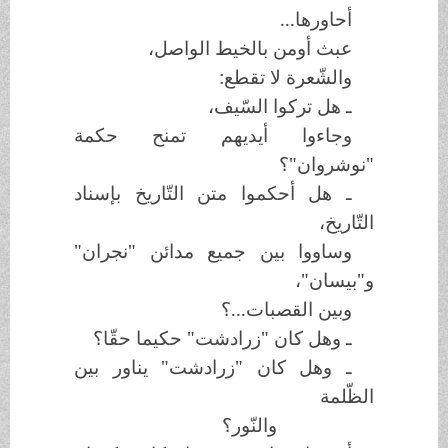
أحاورها...
عبث أومن بالخيط الواصل،
والشّعرة لا تقطع:
ـ هل تركوا السّيف،
وجاءوا أيديهم تمنح حكمة
"نوشروان"؟
ـ هل أحكموا متن التّاريخ بإسناد
التّاريخ،
وساووا بين جميع مدائن "نجران"
و"بيسان"،
وبين القصبات...؟
ـ وهل كان "زرادشت" حكيما حقّا؟
ـ وهل كان "زرادشت" يناور بين
الظّلمة
والنّور؟