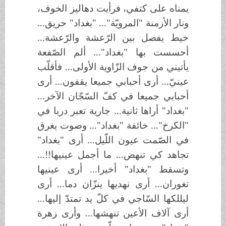
يمناه على كتفي، فرأيت دهاليز الخوف،
ونار الأزمنة "المرويّة"... "بغداد" حريق...
خيط يفصل بين الرّعشة والرّعشة...
أحسست بها "بغداد"... ألم الصّفعة
يأتيني من جوف الزّاوية الأولى... فأقلّب
عينيّ... أرى أحبابي جميعا يقفون... أرى
أحبابي جميعا في كفّ السّجّان الآخر...
"بغداد" أراها ثانية... جارية تعبر دربا في
"الكرخ"... خائفة "بغداد"... وصوت يغرق
في الصّمت عيون اللّيل... أرى "بغداد"
تجاهد كي تنهض... ما أجمل عينيها!!...
وتسقط "بغداد" أخيرا... أرى عينيها
تغوران... أرى نهديها ينزّان دما... أرى
ليللكها السّاجي في كلّ يد تمتدّ إليها...
أرى آلاف الأعين تنهشها... وأرى زهرة