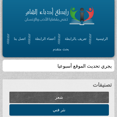
الرئيسية
تعريف بالرابطة
أعضاء الرابطة
اتصل بنا
بحث متقدم
تجمّعٌ أدبي ، ثقافي ، مفتوح ، يسعى إلى الإسهام في
بلورة رؤيا أدبية حضارية ، من خلال أدب سامٍ ملتزم
تصنيفات
شعر
نثر فني