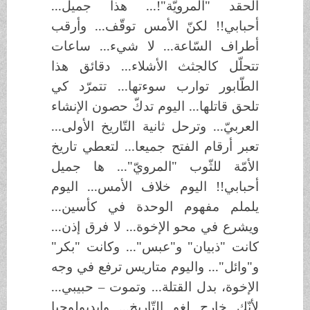
الحقد "المرويّة"!... هذا جميل...
أحبابي!! لكنّ الأمس توقّف... وأرقب
أطراف السّاعة... لا شيء... ساعات
تتحلّل كالجثث الأشلاء... دقائق هذا
الطّابور توارب سوءتها... تتمرّد كي
تلحق قاتلها... اليوم تدكّ حصون الإنشاء
العربيّ... وترحل ثانية التّاريخ الأولى...
تعبر أرقام الفتح جميعا... لتعطي تاريخ
الأمّة للثّوب "المرويّ"... ها جميل
أحبابي!! اليوم خلاف الأمس... اليوم
يلملم مفهوم الوحدة في كأسين...
ويشرع في محو الإخوة... لا فرق إذن...
كانت "ذبيان" و"عبس"... وكانت "بكر"
و"وائل"... واليوم متاريس ترفع في وجه
الإخوة، بدل القتلة... وتموت – حبيبي...
لأنّك خارج لغو التّاريخ... وإيديولوجيا