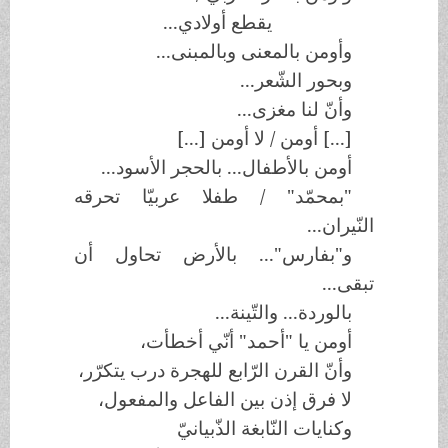
يقطع أولادي...
وأومن بالمعنى وبالمبنى...
وبحور الشّعر...
وأنّ لنا مغزى...
[...] أومن / لا أومن [...]
أومن بالأطفال... بالحجر الأسود...
"بمحمّد" / طفلا عربيّا تحرقه
النّيران...
و"بفارس"... بالأرض تحاول أن
تبقى...
بالوردة... والتّينة...
أومن يا "أحمد" أنّي أخطأت،
وأنّ القرن الرّابع للهجرة درب يتكرّر،
لا فرق إذن بين الفاعل والمفعول،
وكنايات النّابغة الذّبيانيّ