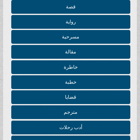
قصة
رواية
مسرحية
مقالة
خاطرة
خطبة
قضايا
مترجم
أدب رحلات