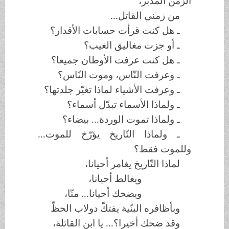
الزّمن المدبر،
من زمني القاتل...
ـ هل كنت قرأت حسابات الأقدار؟
ـ أو جزت مغاليق الغيب؟
ـ هل كنت عرفت الأوطان جميعا؟
ـ وعرفت النّاس، وموت النّاس؟
ـ وعرفت الأشياء لماذا تغيّر جلدتها؟
ـ ولماذا الأسماء تبدّل أسماء؟
ـ ولماذا تموت الوردة... بيضاء؟
ـ ولماذا التّاريخ يؤرّخ للموت...
وللموت فقط؟
لماذا التّاريخ يغامر أحيانا،
ويغالط أحيانا،
ويضحك أحيانا... منّا،
وبأظافره البنّية يفتكّ دولاب الحظّ
وقد ضحك أخيرا؟... يا ابن القاتلة،