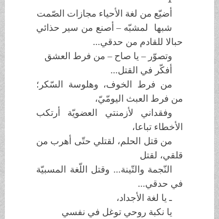
أضيّع من لغة الأحياء مجازات الصّمت
شبها لمشبّه – أصنع من سير حذائي
حبالا للقادم من حدقي...
وتصوّر – يا صاح – من فرط العشق
أفكّر في القتل...
من فرط الخوف، وهلوسة السّكر؛
من فرط العبث اليومّيّ،
وفقداني لأزمنتي العضويّة أرتكب
الأخطاء تباعا،
من قتل الحلم، لقتلي حتّى أهرب من
قلقي، لقتل
النّجمة والتّينة... وقتل اللّغة المسبيّة
في حدقي...
ـ يا لغة الأجداد،
يا نكبة روحي توغل في نفسي