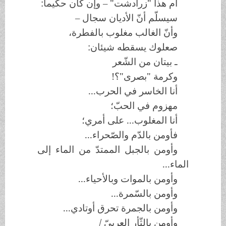
أم هذا "زرادشت" – وإن كان حكيما:
سيسلّم أنّ الأديان سجال –
وأنّ الغالب مغلوب بالفطرة،
صعلوك يسقطه شيئان:
ـ بيتان من الشّعر
وكرمة "بصرى"؟!
أنا الخاسر في الحرب...
مهزوم في الحبّ؛
أنا المغلوب... على أمري؛
فأومن بالدّم والصّحراء...
وأومن بالجبل الممتدّ من الماء إلى
الماء...
وأومن بالموات وبالأحياء...
وأومن بالسّمرة...
وأومن بالجمرة تحرق أوتادي...
وأومن بالثّأر العربيّ /