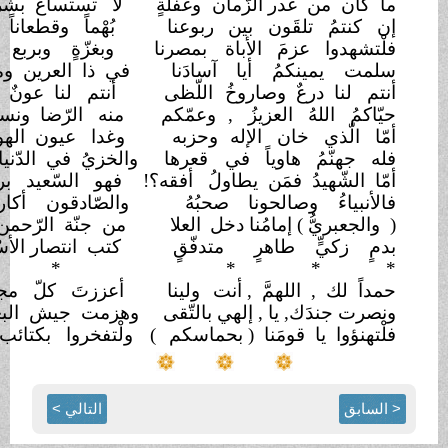
من غدر الزّمان
وغفلةٍ
لا تستساغ بشرعة الإسلام !
ُ تلقَون بين
ربوعنا
بُهْماً وقطعاناً من الأنعام !
وا عزمَ الأباة
بمصرنا
وبغزّةٍ وبربع كلّ هُمام
!
مينكمُ أيا
آسادَنا
في ذا العرين ومنبت الإقدام
!
ا درعٌ وصاروخُ
اللّظى
أنتم لنا عونٌ على الأيّام
!
اللهُ العزيزُ ,
وعمّكم
منه الرّضا ونسائمُ الإنعام
!
ّذي خان الإله
وحزبه
وغدا عيون الهود والإجرام
!
ّمُ هاوياً في
قعرها
والخزيُ في الدّنيا,وموتُ زؤامِ
!
ّهيدُ فمَن يطاولُ
أفقه؟!
فهو السّعيد برفقة الأعلام !
اءُ وصالحونا
صحبُهُ
والصّادقون أكارمُ الأقوام
!
ريُّ ) إمامُنا دخل
العلا
من جنّة الرّحمن ذي الإنعام
!
كيٍّ طاهرٍ
متدفّقٍ
كتب انتصار الأسْد في الآجام !
*
* *
*
*
 , اللهمَّ , أنت
ولينا
أعززتَ كلّ مجاهدٍ مقدامِ
!
دَك, يا , إلهي بالتّقى
وهزمت جيش البغي والإجرامِ
!
ا يا قومَنا ( بحماسكم
)
ولْتفخروا بكتائب القسّام
!!
التالي >