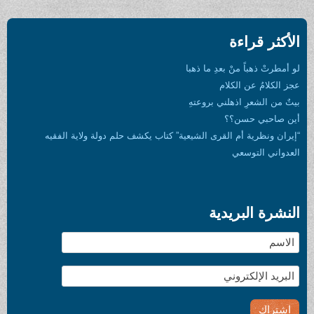
ة
ْ بعدِ ما ذهبا
كلام
هلني بروعتهِ
؟؟
 القرى الشيعية” كتاب يكشف حلم دولة ولاية الفقيه
ي
يدية