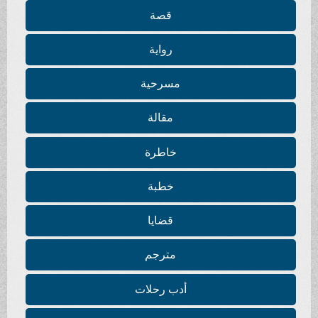
قصة
رواية
مسرحية
مقالة
خاطرة
خطبة
قضايا
مترجم
أدب رحلات