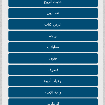
حديث الروح
نقد أدبي
عرض كتاب
تراجم
مقابلات
فنون
قطوف
برقيات أدبية
واحة الإخاء
كاريكاتير