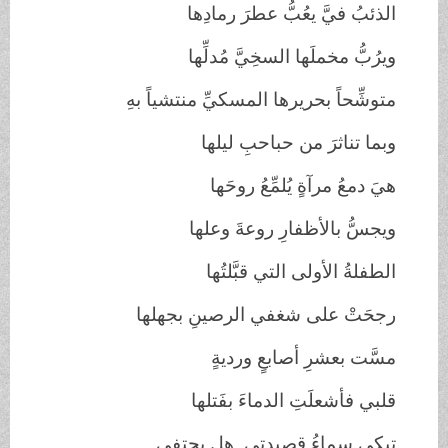
الذئبُ فيَّ يعُبُّ عطرَ رمادِها
ويرُبُّ مخملَها السخِيَّ مُدلِّها
متوشِّحاً بحريرها المسكيِّ منتشياً بهِ
وبما تناثرَ من حباحبِ ليلها
هيَ دمعُ مرآةٍ يُلمِّعُ روحَها
ويجسُّ بالأظفارِ روعةَ وعلها
الطفلةُ الأولى التي قبَّلتُها
رجحَتْ على شغفي الرصينِ بجهلها
مسَّت بعشرِ أصابعٍ ورديةٍ
قلبي فأشعلَتِ الدماءَ بفَتلها
تبكي سماءُ قصيدتي..هل يحتفي