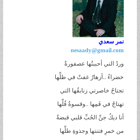
نمر سعدي
nesaady@gmail.com
وردُ التي أحببتُها عصفورةٌ
خضراءُ ..أزهارٌ غفتْ في ظلِّها
تجتاحُ خاصرتي زنابقُها التي
تهتاجُ في فَمِها ..وقسوةُ فُلِّها
أنا ديكُ جنِّ الحُبِّ قلبي قبضةٌ
من خمرِ فتنتها وجذوةِ طلِّها