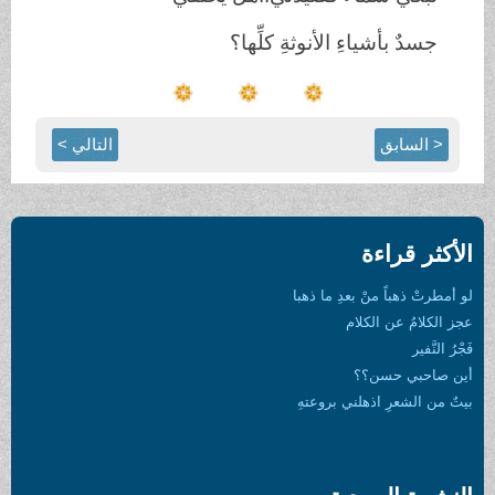
جسدٌ بأشياءِ الأنوثةِ كلِّها؟
< السابق
التالي >
الأكثر قراءة
لو أمطرتْ ذهباً منْ بعدِ ما ذهبا
عجز الكلامُ عن الكلام
فَجْرُ النَّفير
أين صاحبي حسن؟؟
بيتٌ من الشعرِ اذهلني بروعتهِ