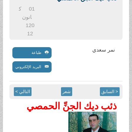
.
01
ك
انون
1
20
12
نمر سعدي
طباعة
البريد الإلكتروني
< السابق
شعر
التالي >
ذئب ديك الجنِّ الحمصي