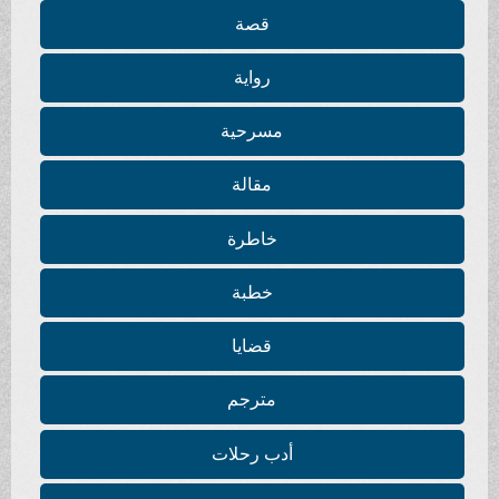
قصة
رواية
مسرحية
مقالة
خاطرة
خطبة
قضايا
مترجم
أدب رحلات