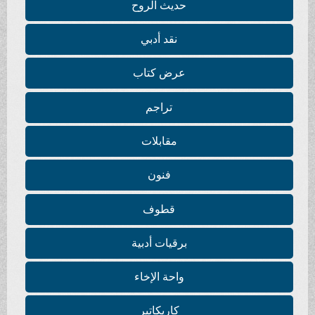
حديث الروح
نقد أدبي
عرض كتاب
تراجم
مقابلات
فنون
قطوف
برقيات أدبية
واحة الإخاء
كاريكاتير