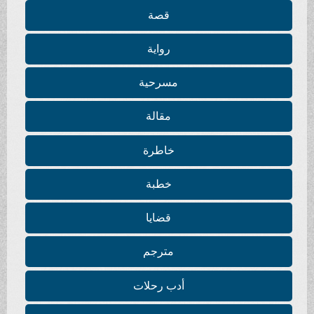
قصة
رواية
مسرحية
مقالة
خاطرة
خطبة
قضايا
مترجم
أدب رحلات