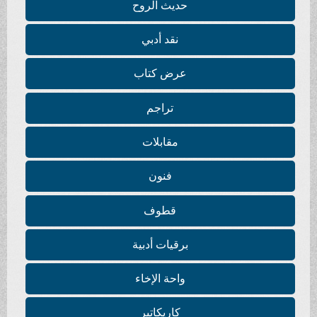
حديث الروح
نقد أدبي
عرض كتاب
تراجم
مقابلات
فنون
قطوف
برقيات أدبية
واحة الإخاء
كاريكاتير