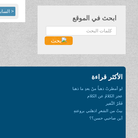
< الساب
ابحث في الموقع
البحث...
الأكثر قراءة
لو أمطرتْ ذهباً منْ بعدِ ما ذهبا
عجز الكلامُ عن الكلام
فَجْرُ النَّفير
بيتٌ من الشعرِ اذهلني بروعتهِ
أين صاحبي حسن؟؟