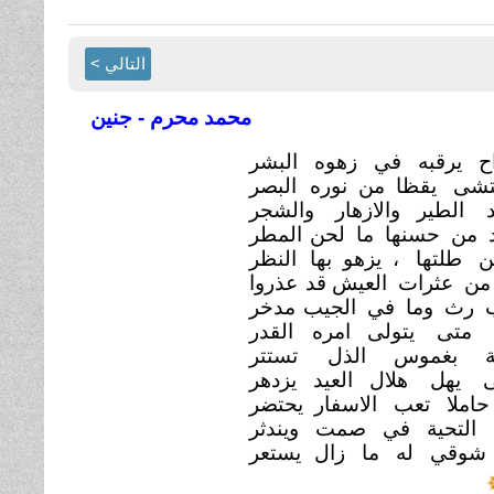
التالي >
محمد محرم - جنين
اح يرقبه في زهوه البشر
تشى يقظا من نوره
البصر
 الطير والازهار
والشجر
د من حسنها ما لحن
المطر
 طلتها ، يزهو بها
النظر
من عثرات العيش قد
عذروا
ب رث وما في الجيب
مدخر
 متى يتولى امره
القدر
مة بغموس الذل
تستتر
 يهل هلال العيد يزدهر
املا تعب الاسفار يحتضر
 التحية في صمت ويندثر
شوقي له ما زال
يستعر