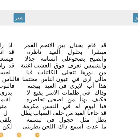
ق
شعر
قد قام يختال بين الانجم القمر
اذ ر
مبشرا بحلول العيد ناظره
قد ان
والصبح يصحوعلى انسامه
جذلا
فيسعد
والشمس تعزف فوق العشب اغنية
قد زا
من نورها تتجلى الكائنات
فيا
لحسن
مالي ارى في عيون الناس
محتقنا
فالناس 
هذا أب لايرى في العيد
بهجته
فالثو
وذاك في ظلمات الاسر يقبع لا
يدري
فكيف يهنأ من اضحى تحاصره
لقي
فيا ليوم له في النفس
مكرمة
متى
قد جاءنا العيد من خلف الضباب يطل
ل ح
يطل مثل خجول في
تبسمه
يلقي
ما عدت اسمع ذاك اللحن يطربني
لكن 