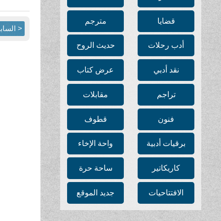
قضايا
مترجم
< الساب
أدب رحلات
حديث الروح
نقد أدبي
عرض كتاب
تراجم
مقابلات
فنون
قطوف
برقيات أدبية
واحة الإخاء
كاريكاتير
ساحة حرة
الافتتاحيات
جديد الموقع