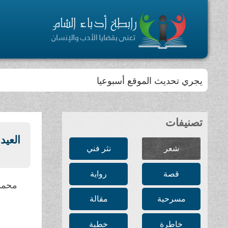
يجري تحديث الموقع أسبوعيا
تصنيفات
العيد
شعر
نثر فني
قصة
رواية
محمد
مسرحية
مقالة
خاطرة
خطبة