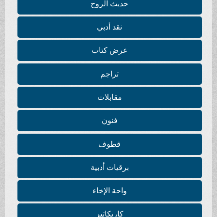
حديث الروح
نقد أدبي
عرض كتاب
تراجم
مقابلات
فنون
قطوف
برقيات أدبية
واحة الإخاء
كاريكاتير