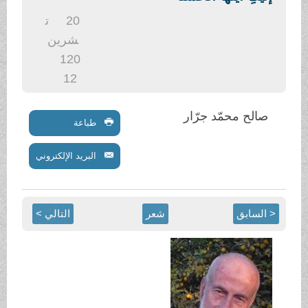
.
20
ت
شرين
1
20
12
صالح محمّد جرّار
طباعة
البريد الإلكتروني
< السابق
شعر
التالي >