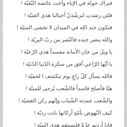
فنراك
خولة
في
الإباء
وأخت
عائشة
التّقيّة
!
فلئن
رشدتِ
لترشُدَنْ
أجيالنا
هذي
الفتيّة
!
فتكون
جند
الله
في
الميدان
لا
تخشى
المنيّة
!
والله
ينصر
جنده
فالنّصر
من
ربّ
البريّة
!
يا
ويلَ
من
خان
الأمانة
مفسداً
هذي
الرّعيّة
!
يا
أيّها
الرّاعي
أفق
من
سكرة
الدّنيا
الدّنيّة
!
فالله
يسأل
كلّ
راعٍ
يوم
تنكشف
ا لخفيّة
!
هيّا
فأصلح
فاسداً
فالشّعب
يُزجى
للمنيّة
!
والشّعب
عمدته
الشّباب
وإنّهم
ركن
القضيّة
!
كيف
النّهوض
بأمّةٍ
أركانها
باتت
رديّة
!
فإذا
أردتم
عزّةً
فلتستقم
هذي
البَنيّة
!