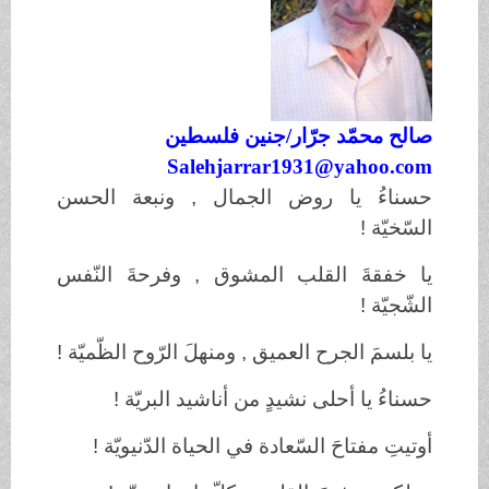
صالح محمّد جرّ
ار/
جنين فلسطين
Salehjarrar1931@yahoo.com
حسناءُ
يا
روض
الجمال ,
ونبعة
الحسن
السّخيّة
!
يا
خفقةَ
القلب
المشوق ,
وفرحةَ
النّفس
الشّجيّة
!
يا
بلسمَ
الجرح
العميق ,
ومنهلَ
الرّوح
الظّميّة
!
حسناءُ
يا
أحلى
نشيدٍ
من
أناشيد
البريّة
!
أوتيتِ
مفتاحَ
السّعادة
في
الحياة
الدّنيويّة
!