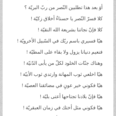
أوَ
بعد
هذا
تطلبين
النّصر
من
ربّ
البريّة
؟
كلا
فسرّ
النّصر
يا
حسناءُ
أخلاق
زكيّة
!
كلا
فإنّ
نجاتنا
بشريعة
الله
النقيّة
!
هيّا
فسيري
باسم
ربّك
في
السّبيل
الأخرويّة
!
فنعيم
دنيانا
يزول
ولا
بقاء
على
المطيّة
!
وهناك
جنّات
الخلود
لكلّ
من
يأبى
الدّنيّة
!
هيّا
اخلعي
ثوب
المهانة
وارتدي
ثوب
الأبيّة
!
هيّا
فكوني
خير
عونٍ
في
مضائقنا
العصيّة !
هيّا
فإنّ
بلادنا
تجتاحها
أعتى
بليّة
!
هيّا
فكوني
مثل
أختك
في
زمان
العبقريّة
!