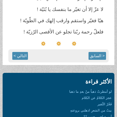
لا
عزّ
إلا
أن
تغيّر
ما
بنفسك
يا
بُنَيّة !
هيّا
فغيّر
واستقم
وارقب
إلهك
في
الطّويّة !
فلعلّ
رحمة
ربّنا
تجلو
عن
الأقصى
الرّزيّة
!
< السابق
التالي >
الأكثر قراءة
لو أمطرتْ ذهباً منْ بعدِ ما ذهبا
عجز الكلامُ عن الكلام
فَجْرُ النَّفير
بيتٌ من الشعرِ اذهلني بروعتهِ
أين صاحبي حسن؟؟