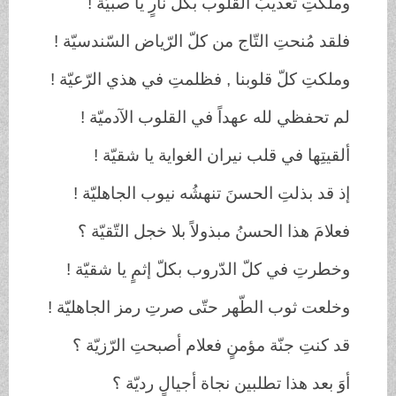
وملكتِ
تعذيبَ
القلوب
بكلّ
نارٍ
يا
صبيّة
!
فلقد
مُنحتِ
التّاج
من
كلّ
الرّياض
السّندسيّة
!
وملكتِ
كلّ
قلوبنا
,
فظلمتِ
في
هذي
الرّعيّة
!
لم
تحفظي
لله
عهداً
في
القلوب
الآدميّة
!
ألقيتِها
في
قلب
نيران
الغواية
يا
شقيّة
!
إذ
قد
بذلتِ
الحسنَ
تنهشُه
نيوب
الجاهليّة
!
فعلامَ
هذا
الحسنُ
مبذولاً
بلا
خجل
التّقيّة
؟
وخطرتِ
في
كلّ
الدّروب
بكلّ
إثمٍ
يا
شقيّة
!
وخلعت
ثوب
الطّهر
حتّى
صرتِ
رمز
الجاهليّة !
قد
كنتِ
جنّة
مؤمنٍ
فعلام
أصبحتِ
الرّزيّة ؟
أوَ
بعد
هذا
تطلبين
نجاة
أجيالٍ
رديّة
؟