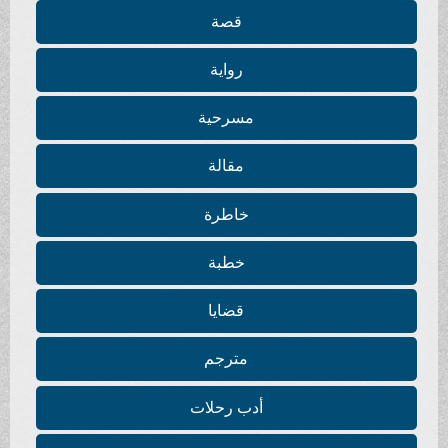
قصة
رواية
مسرحية
مقالة
خاطرة
خطبة
قضايا
مترجم
أدب رحلات