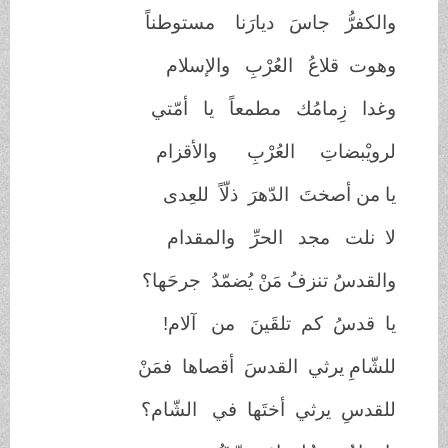
والكفرُّ جاسَ ديارَنا مستوطناً
وهوت قلاعُ العُرْبِ والإسلام
وغدا زِمامُك مطمعاً يا أمّتي
لرويْبضاتِ العُرْبِ والأقزام
يا من أصختَ الدّهرَ ذلّاً للعِدى
لا نلت مجد الحرِّ والمقدام
والقدسُ تنزفُ مَنْ يُضمّدُ جرحَها؟
يا قدسُ كم تلقَينَ من آلام!
للشّامِ يرثي القدسَ أقصاها فمَنْ
للقدسِ يرثي أختَها في الشّام؟