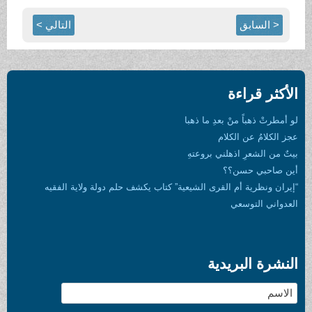
< السابق
التالي >
الأكثر قراءة
لو أمطرتْ ذهباً منْ بعدِ ما ذهبا
عجز الكلامُ عن الكلام
بيتٌ من الشعرِ اذهلني بروعتهِ
أين صاحبي حسن؟؟
“إيران ونظرية أم القرى الشيعية” كتاب يكشف حلم دولة ولاية الفقيه
العدواني التوسعي
النشرة البريدية