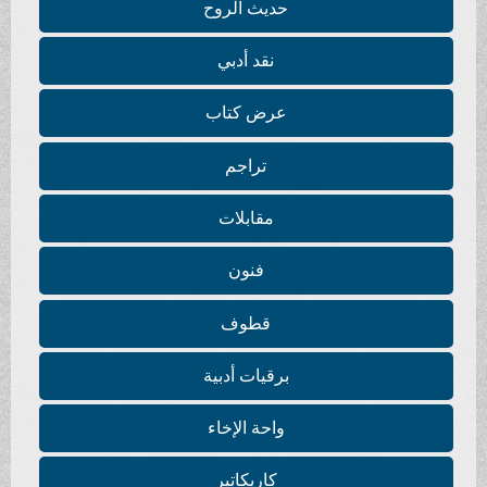
حديث الروح
نقد أدبي
عرض كتاب
تراجم
مقابلات
فنون
قطوف
برقيات أدبية
واحة الإخاء
كاريكاتير