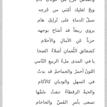
ويحٌ لقلبِك أمّتي من جُرحِه
سيلُ الدماءِ على تُرابِكِ هام
يروي ربيعاً قد أشاحَ بوجهه
حزناً عَنِ الآمالِ والأحلام
كشقائقِ النُّعمانِ أشلاءُ الضحا
يا في المدى ملءُ الربيعِ النّامي
اللونُ أحمرُ والجماجمُ قد بدتْ
في السهلِ والوديانِ كالآكام
والحيةُ الرقطاءُ تنفثُ سُمَّها
تسعى بأمرِ القَسِّ والحاخام