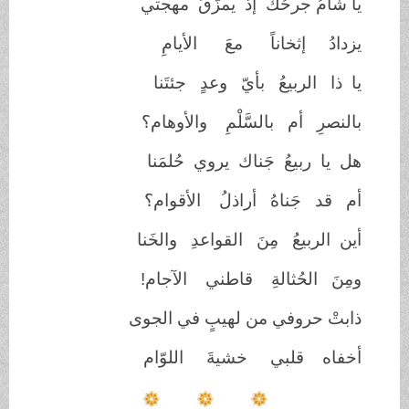
يا شامُ جرحُك إذ يمزّقُ مهجتي
يزدادُ إثخاناً معَ الأيامِ
يا ذا الربيعُ بأيّ وعدٍ جئتَنا
بالنصرِ أم بالسَّلْمِ والأوهام؟
هل يا ربيعُ جَناك يروي حُلمَنا
أم قد جَناهُ أراذلُ الأقوام؟
أين الربيعُ مِنَ القواعدِ والخَنا
ومِنَ الحُثالةِ قاطني الآجام!
ذابتْ حروفي من لهيبٍ في الجوى
أخفاه قلبي خشيةَ اللوّام