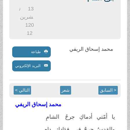
.
13
ت
شرين
1
20
12
محمد إسحاق الريفي
طباعة
البريد الإلكتروني
< السابق
شعر
التالي >
محمد إسحاق الريفي
يا أمّتي أدماكِ جرحُ الشامِ
والقدسُ جرحٌ في فؤادكِ دام