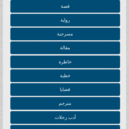
قصة
رواية
مسرحية
مقالة
خاطرة
خطبة
قضايا
مترجم
أدب رحلات