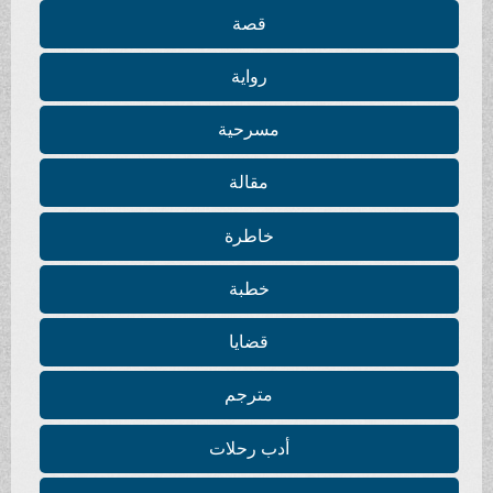
قصة
رواية
مسرحية
مقالة
خاطرة
خطبة
قضايا
مترجم
أدب رحلات