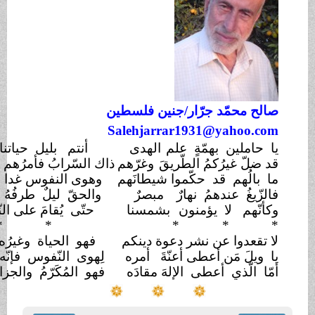
 محمّد جرّ
ار/
جنين فلسطين
Salehjarrar1931@yahoo.
املين بهمّةٍ علم
الهدى
أنتم بليل حياتنا قنديلُ
!
لّ غيرُكمُ الطّريقَ
وغرّهم
ذاك السّرابُ فأمرُهم مدخولُ
!
الُهم قد حكّموا شيطانَهم
وهوى النفوس غدا له إكليلُ
؟
ّيغُ عندهمُ نهارٌ
مبصرٌ
والحقّ ليلٌ طرفُهُ مسمول !
نّهم لا يؤمنون
بشمسنا
حتّى يُقامَ على النّهار دليلُ !
*
* *
*
* 
قعدوا عن نشر دعوة دينكم
فهو الحياة وغيرُه التّضليلُ !
يلَ مَن أعطى أعنّةَ
أمره
لِهوى النّفوس فإنّه مقتولُ
!
 الّذي أعطى الإلهَ مقادَه
فهو المُكَرّمُ والجزاء جزيلُ
!