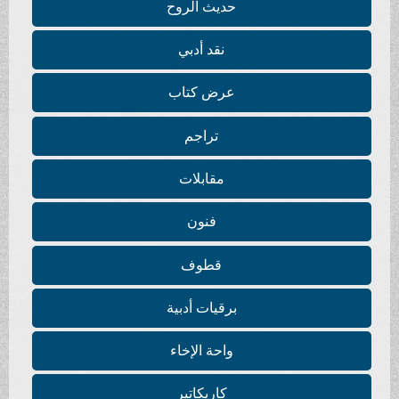
حديث الروح
نقد أدبي
عرض كتاب
تراجم
مقابلات
فنون
قطوف
برقيات أدبية
واحة الإخاء
كاريكاتير