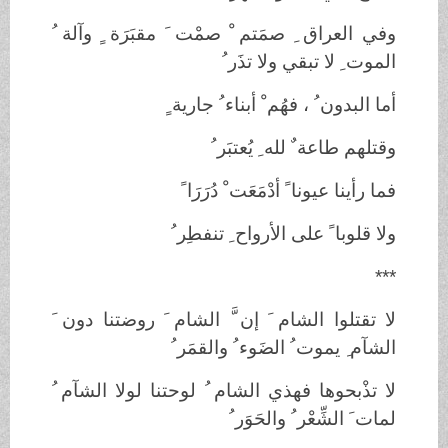
وفي العراق ِ صمَتم ْ صمْت َ مقبَرَة ٍ وآلة ُ
الموت ِ لا تبقي ولا تذَر ُ
أما البدون ُ ، فهُم ْ أبناء ُ جارية ٍ
وقتلهم طاعة ٌ لله ِ يُعتبَر ُ
فما رأينا عيونا ً أدْمَعَت ْ دُرَرَا ً
ولا قلوبا ً على الأرواح ِ تنفطِر ُ
***
لا تقتلوا الشام َ إن َّ الشام َ روضتنا دون َ
الشآم
ِ يموت ُ الضَوء ُ والقمَر ُ
لا تذْبحوها فهذي الشام ُ لوحتنا لولا الشآم ُ
لمات َ الشِّعْر ُ والحَوَر ُ