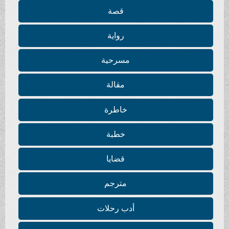
قصة
رواية
مسرحية
مقالة
خاطرة
خطبة
قضايا
مترجم
أدب رحلات