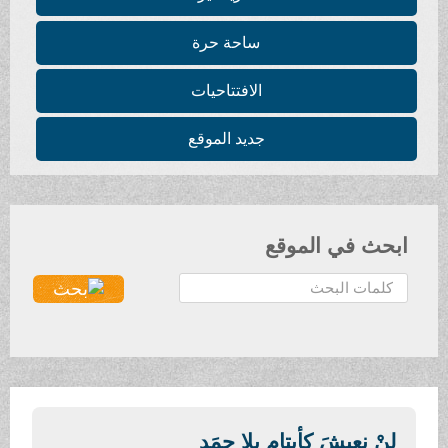
ساحة حرة
الافتتاحيات
جديد الموقع
ابحث في الموقع
ا
ل
ب
ح
ث
.
.
لنْ نعيشَ كأيتامٍ بلا حمَدٍ