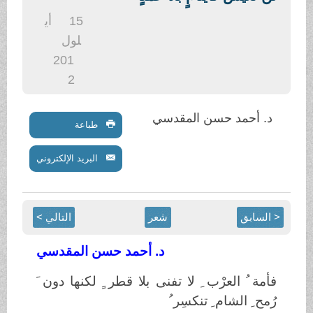
.
15
أي
لول
201
2
د. أحمد حسن المقدسي
طباعة
البريد الإلكتروني
< السابق
شعر
التالي >
د. أحمد حسن المقدسي
فأمة ُ العرْب ِ لا تفنى بلا قطر ٍ لكنها دون َ
رُمح ِ الشام ِ تنكسِر ُ