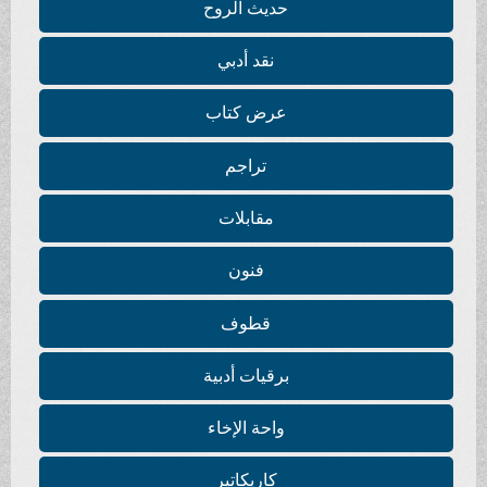
حديث الروح
نقد أدبي
عرض كتاب
تراجم
مقابلات
فنون
قطوف
برقيات أدبية
واحة الإخاء
كاريكاتير