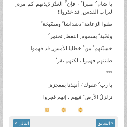
يا شام ُ صبرا ً ، فإن َّ الغدْرَ دَيدَنهم كم مرة ٍ
لتراب القدس ِ قد غدَروا
!!
ظنوا الزَعامَة َ دشداشا ً ومسْبَحَة ً
ولحْية ً بسموم ِ النفط ِ تختمِر ُ
حَسِبْتهم ْ من ْ خطايا الأمس ِ قد فهِموا
ظننتهم فهموا ، لكنهم بقر ُ
***
يا رب ُ عفوك َ، أنقِذنا بمعجزة ٍ
تزلزلُ الأرض َ فيهم ، إنهم فجَروا
< السابق
التالي >