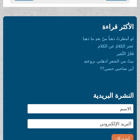
الأكثر قراءة
لو أمطرتْ ذهباً منْ بعدِ ما ذهبا
عجز الكلامُ عن الكلام
فَجْرُ النَّفير
بيتٌ من الشعرِ اذهلني بروعتهِ
أين صاحبي حسن؟؟
النشرة البريدية