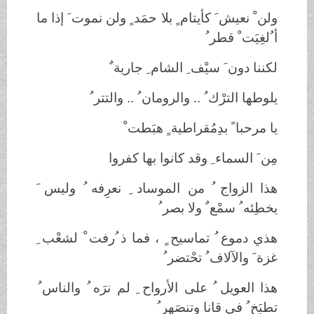
ولن ْ نعيش َ كأيتام ٍ بلا حمَد ٍ ولن نموت َ إذا ما
أ ُلغِيَت ْ قطر ُ
لكننا دون َ سيْف ِ الشام ِ جارية ٌ
يلوطها الترْك ُ .. والرومان ُ .. والتتر ُ
يا مرحبا ً بدِمُقراطية ٍ هبَطت ْ
مِن َ السماء ِ وقد كانوا بها كفروا
هذا الزواج ُ من الموساد ِ نعرِفه ُ وليس َ
يخطِئه ُ سمْع ٌ ولا بصر ُ
هذي دموع ُ تماسيح ٍ ، فما ذ ُرفت ْ لشعْب ِ
غزة َ والآلاف ُ تحْتضر ُ
هذا العويل ُ على الأرواح ِ لم نرَه ُ والناس
تطبَخ ُ في قانا وتنصَهر ُ