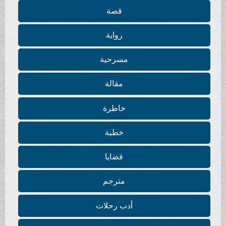
قصة
رواية
مسرحية
مقالة
خاطرة
خطبة
قضايا
مترجم
أدب رحلات