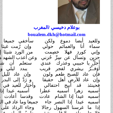
بوعلام دخيسي /المغرب
boualem.dkh@hotmail.com
 أيضا دموع
ولكن
سأخفي جميعا وأهديك بسمهْ
نا والغمائم
حولي
وإن رُمت غيثا وهبتك
غيمه
ورد فهلا
خصِمت
من الورد شيئا إذا رُمتَ شمه
تسأل عن سِرِّ
حُزني
وعن أعذب الشهد ما ذقتُ
طـَعْمه
ا حبيبي وعذرك
عندي
ستعلم أن شجوني
لِحِكمه
ِرُ بـِشري لفجر قريب
يبدد ليلي و يُشهر حُلمه
د للصبح طعم ولون
وإن عاد لليل ستر
وحُرمه
د للأرض أهل
حقيقا
و رَدَّ إلى البدر أهلوك
رسمه
 قد أبيح احتفالي
وأختار للعيد في المحفل
اْسْمه
 زهرا أسميه
عطرا
أسميه عيدا إذا صنتُ صومه
يدا إذا الشام
عادت
وقدسا أعادت وأفراح
بورمه
يدا إذا النصر جاء
جميعا وما عاد في الشمس ظـُـلمَه
غرسنا السهول رجالا
وجاء الرذاذ على الرحب
رحمه
 يطغى ولا قلب
يشقى
يطيبُ الهيام وفي الناس
زحمه