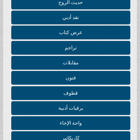
حديث الروح
نقد أدبي
عرض كتاب
تراجم
مقابلات
فنون
قطوف
برقيات أدبية
واحة الإخاء
كاريكاتير