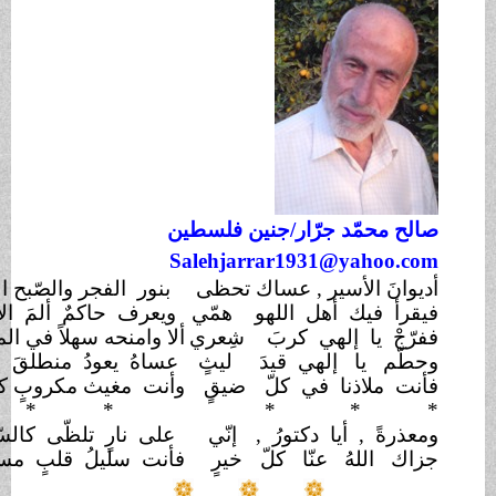
الح محمّد جرّ
ار/
جنين فلسطين
Salehjarrar1931@yahoo.co
ديوانَ الأسير , عساك تحظى
بنور الفجر والصّبح المنير
!
يقرأ فيك أهل اللهو
همّي
ويعرف حاكمٌ ألمَ الأسيرِ
!
فرّجْ يا إلهي كربَ
شِعري
ألا وامنحه سهلاً في المسير
!
حطّم يا إلهي قيدَ
ليثٍ
عساهُ يعودُ منطلقَ الزّئير
!
أنت ملاذنا في كلّ
ضيقٍ
وأنت مغيث مكروبٍ كسير
!
*
* *
*
* 
معذرةً , أيا دكتورُ ,
إنّي
على نارٍ تلظّى كالسّعير
!
زاك اللهُ عنّا كلّ
خيرٍ
فأنت سليلُ قلبٍ مستنيرِ
!