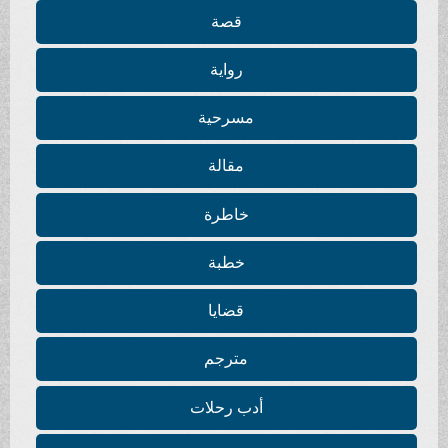
قصة
رواية
مسرحية
مقالة
خاطرة
خطبة
قضايا
مترجم
أدب رحلات