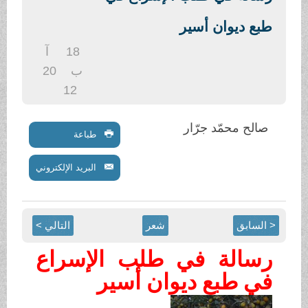
بع ديوان أسير
18
آ
ب
20
12
صالح محمّد جرّار
طباعة
البريد الإلكتروني
 السابق
شعر
التالي >
سالة في طلب الإسراع
ي طبع ديوان أسير