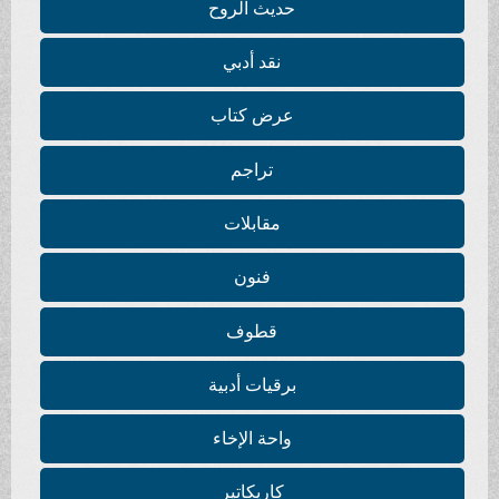
حديث الروح
نقد أدبي
عرض كتاب
تراجم
مقابلات
فنون
قطوف
برقيات أدبية
واحة الإخاء
كاريكاتير