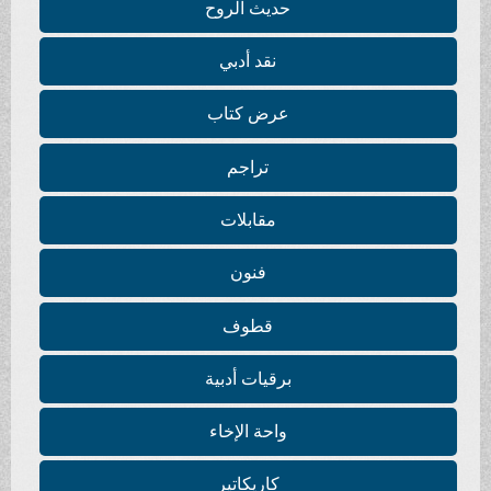
حديث الروح
نقد أدبي
عرض كتاب
تراجم
مقابلات
فنون
قطوف
برقيات أدبية
واحة الإخاء
كاريكاتير