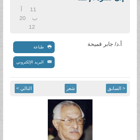
11
آ
ب
20
12
 قميحة
طباعة
البريد الإلكتروني
شعر
التالي >