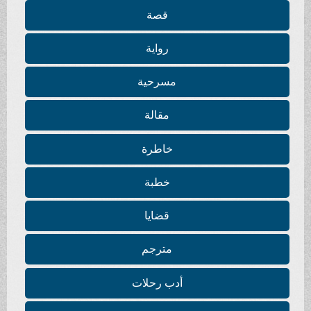
قصة
رواية
مسرحية
مقالة
خاطرة
خطبة
قضايا
مترجم
أدب رحلات