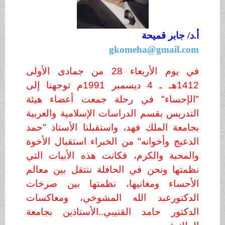
قميحة
gkomeha@gm
في يوم الأربعاء 28 من جمادى الأولى
1412هـ ـ 4 ديسمبر 1991م توجهنا إلى
" في رحلة جمعت أعضاء هيئة
بقسم الدراسات الإسلامية والعربية
لملك فهد، واستقبلنا الأستاذ "حمد
أخوانه" من الخبراء استقبال الأخوة
والكرم، فكانت هذه الأبيات التي
نحن في الحافلة ننتقل بين معالم
 ومغانيها، نظمتها بين صرخات
عبد الله المشوخي، ومعاكسات
حامد القنيبي..الأستاذين بجامعة