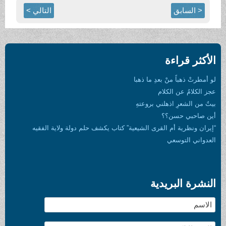
التالي >
بعدِ ما ذهبا
لام
لني بروعتهِ
؟
القرى الشيعية” كتاب يكشف حلم دولة ولاية الفقيه
دية