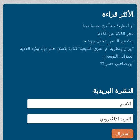
ِ ما ذهبا
 بروعتهِ
رى الشيعية” كتاب يكشف حلم دولة ولاية الفقيه
ة