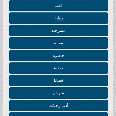
قصة
رواية
مسرحية
مقالة
خاطرة
خطبة
قضايا
مترجم
أدب رحلات