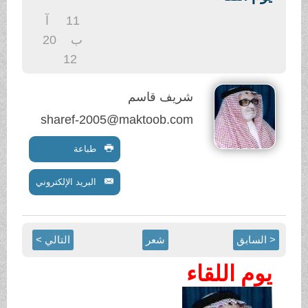
11
آ
ب
20
12
شريف قاسم
sharef-2005@maktoob.com
طباعة
البريد الإلكتروني
شعر
التالي >
قاء