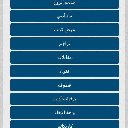
حديث الروح
نقد أدبي
عرض كتاب
تراجم
مقابلات
فنون
قطوف
برقيات أدبية
واحة الإخاء
كاريكاتير