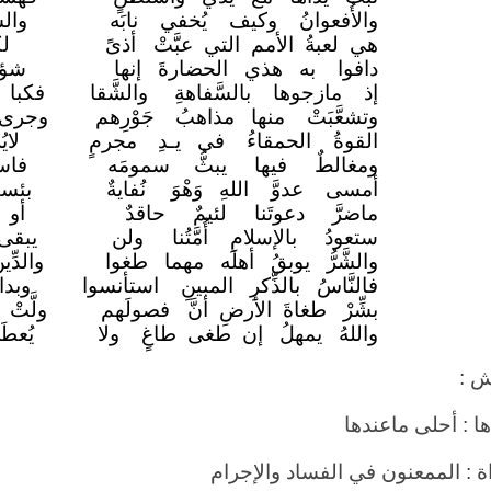
والأُفعوانُ وكيف يُخفي نابَه
وال
هي لعبةُ الأمم التي عبَّتْ
أذىً
ل
دافوا به هذي الحضارةَ إنها
شؤم
إذ مازجوها بالسَّفاهةِ
والشَّقا
فكبا 
وتشعَّبَتْ منها مذاهبُ
جَوْرِهم
وجرى 
القوةُ الحمقاءُ في يـدِ
مجرمٍ
لاي
ومغالطٌ فيها يبثُّ
سمومَه
فاس
أمسى عدوَّ اللهِ وَهْوَ
نُفايةٌ
بئستْ
ماضرَّ دعوتَنا لئيمٌ حاقدٌ
أو 
ستعودُ بالإسلامِ أُمَّتُنا
ولن
يبقى
والشَّرُّ يوبقُ أهلَه مهما طغوا
والدِّ
فالنَّاسُ بالذِّكرِ المبينِ
استأنسوا
وبد
بشِّرْ طغاةَ الأرضِ أنَّ
فصولَهم
ولَّتْ
واللهُ يمهلُ إن طغى طاغٍ
ولا
يُعط
 :
ا : أحلى ماعندها
اة : الممعنون في الفساد والإجرام