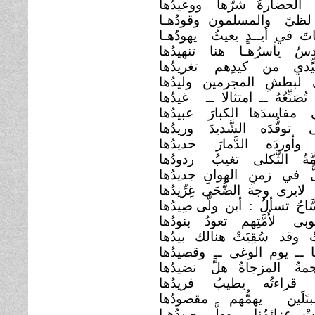
الحضارةُ شرُّها
ووعيدُها
 لظىً والمسلمون
وقودُهـا
تَ في أيــدٍ يعيثُ
يهودُهـا
دسُ يأسرُهـا هنا تنهيدُها
يٍّدي من كيدِهم
تغريدُها
 لبطشِ المجرمين وليدُها
ٌ تُصَنِّعُهُ ــ امتثالا ــ
غيدُها
ى مفاسدَها الكبارَ
عبيدُها
 توقُّدَه الشَّديدَ
وريدُها
 وأوردَه الدَّمارَ
حديدُها
ُمَّةُ الثَّكلى تغيبُ
ردودُها
ُلُّ في زمنِ الهوانِ جديدُها
لايرى وجهَ الضُّحَى غِرِّيدُها
َّاحُ تسألُ : أين ولَّى صِيدُها
بى لأُمَّتِهم تعودُ بنودُها
 وقد سُقِيَتْ هنالك
بيدُها
ها ــ يوم الوغى ــ
وقصيدُها
حمةُ المزجاةُ هلَّ
نضيدُها
بَأٌ قراءتُه يطيبُ
فريدُها
بتَلَين يهمُّهم مقصودُها
ْ عزائمُنا ، وولَّى صيدُهـا