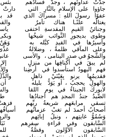
جدَّتْ عداوتُهم ، وجدَّ
فسادُهم
بئس 
جاؤوا على الإسلامِ بالنَّارِ
التي
دارتْ
عفوًا رسولَ اللهِ : مسراكَ
الذي
قد با
يغتالُه علنًـا هناك
تآمرٌ
والق
وجنائنُ القيمِ المقدسةِ اختفى
ياس
وطوى بديجورِ النَّوائب
شيخُها
وبكى
وأسيرُها في القيدِ كبَّله
به
وَهَن
وعلى المآقي ظلمةٌ ،
وضلالةٌ
غذَّ
والشَّجوُ في صدرِ اليتامى ،
والأسى
عانى
لم يبقَ في أكنافِها من
منزلٍ
إلا
فهم اليهودُ استأسدوا في
أرضِنا
والأ
فقديمُها يرنو بِعَيْنَيْ
ذاهلٍ
والذّ
والهولُ يحجبُ ، أو يَوَدُّ
بليله
أن 
لابوركَ الجبناءُ في يوم
اللقا
والس
الصِّيدُ جندُ المجدِ هم
أجنادُها
طو
تسقي مرابعَهم شريعةُ ربِّهم
فزهتْ
أصحابُ أحمدَ لم تغبْ
عزماتُهم
أسيافُ
وَسُمُوُّ غايتِهم ، ونبلُ
إبائِهم
والر
السَّابقون وفي قراءةِ
سِفرِهم
نَ
السَّابقون الأوَّلون
وقصَّةٌ
للم
نصروا الذي لم ننتصرْ
لرسولِه
فخبت