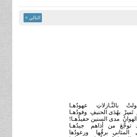
التالي >
ولتْ بالنَّـازلاتِ
عهودُهـا
 تَسِرْ بهُدَى الحنيفِ
وفودُهـا
لهوانُ مدى السنين حفيدُهـا!
 توجَّعَ من أذاهم
جيدُهـا
 المثاني برقُها
ورعودُها