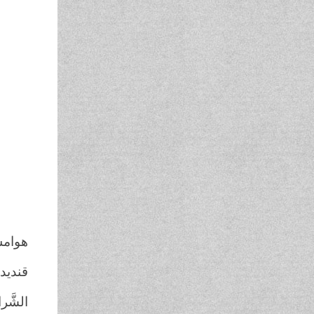
هوامش
قنديده
الشَّر