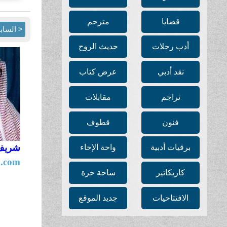
قضايا
مترجم
< الساب
أدب رحلات
حديث الروح
نقد أدبي
عرض كتاب
تراجم
مقابلات
فنون
قطوف
شريف
برقيات أدبية
واحة الإخاء
b.com
كاريكاتير
ساحة حرة
الافتتاحيات
جديد الموقع