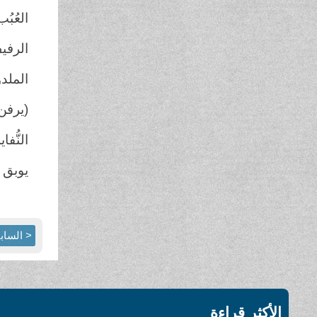
العُبُ
الرفيف
الملدو
(يرفن)
النُّفا
يوبق :
< الساب
الأكثر قراءة