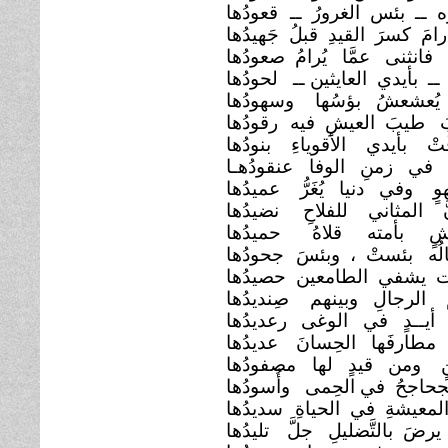
َّه ــ بئس الغرورُ ــ
قعودُها
مَ كسرَ القيدِ قبلُ جَهيدُها
. فانثنى عمَّا يُرامُ صعودُها
ــ بأيدي العايثين ــ
لحودُها
يُعشعشُ بؤسُها
وسهودُها
بَ طيبَ العيشِ فيه
رقودُها
َّتْ بأيدي الأقوياءِ بنودُها
 في زمنِ الوفا
عنقودُهـا
وٍ وفي دنيا يُغَرُّ عميدُها
َّ المثاني للفلاحِ
نضيدُها
شٍ بأمته قلاهُ
حميدُها
الُه بئستْ ، وبئسَ
جحودُها
ت يشفي الطامعين حصيدُها
 الرجالِ وبينهم
صِنديدُها
ُ أيــدٍ في الوغى
رعديدُها
مطارفَها الحِسانَ
عديدُها
َنٍ ومن قيدٍ لها
مصفودُها
الجحاجحُ في الحِمى
وأُسودُها
لمعيشةِ في الحياةِ
سديدُها
يرضَ بالتَّضليلِ جلَّ
تليدُها