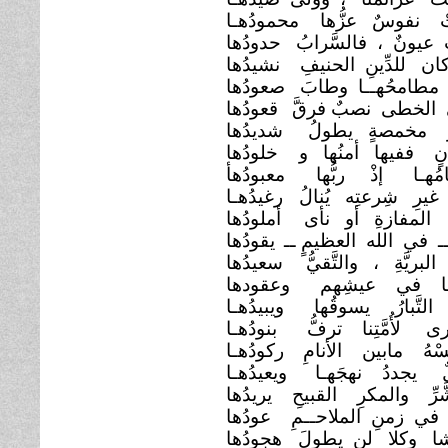
ْ نفوسٌ عزُّها
محمودُهـا
عيونٌ ، فالسَّرابُ
حدودُها
ن للدِّينِ الحنيفِ
نشيدُها
ْ مطامحُهــا وطابَ
صعودُها
 الخطى نصبٌ فرقَّ
قعودُها
رُ مخمصةٍ يطولُ
شديدُها
ْنٍ ففيها أمنُها و
خلودُها
َّامُهـا إذْ ربُّها
معبودُهأ
يرِ شِرعتِه يُنالُ
رغيدُهـا
 المفازةِ أو نأى
أملودُها
ــ في الله العظيمٍ ــ
يقودُها
البريَّةِ ، والتَّقيُّ
سعيدُها
امُها في عيشِهم
وعقودها
 التَّبارُ يسوقُها
ويبيدُهـا
ى لأُمَّتِنا ترفُّ
بنودُهـا
ْهُ مابين الأنامِ
ركودُهـا
ٌ يجددُ نهجَهـا
ويعيدُهـا
َّرِّ والمكرِ القبيحِ يريدُها
 في زمنِ الملاحــمِ
عودُها
ا وكلا لن يطولَ
هجودُها