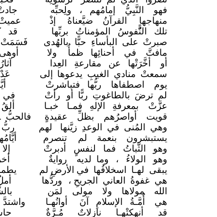
فهو النَّبِيُّ إمامُهم ،
ولِحبِّه
جادت
منهاجها القرآنُ ضيَّعناهُ
إذْ
عميتْ 
تلك النًُّفوسُ المؤمناتُ بربِّها
قد كا
صبرتْ على البأساءِ حبًّا
بالهُدى
فَسَمَت
مافتَّ في أحنائِها ظمأٌ
ولا
أوهى
أو أخَّرَتْها عن مقارعةِ العِدا
آثا
سمعتْ منادي الغيبِ يدعوها
إلى
عَد
يوم اصطفاها ربُّها فتباشرتْ
أي
لم ترضَ بالطاغوتِ ربًّا أو
رأتْ
في غ
عزَّتْ بمعرفةِ الإلهِ فمـا
خبـا
ألقُ
قويت أواصرُهم بظلِّ عقيدةٍ
فالحبُّ 
وهي المُنى في الوعدِ زيَّنها
لهم
ربُّ 
يستبشرون بنعمة لم
تنصرم
أيَّ
وهو الثَّباتُ فما لنفسٍ
أدبرتْ
إلا
وهو الولاءُ ، وما لديه
روايةٌ
أخر
يبقى لهـا اسخلافُها في الأرضِ لم
يطمس
هي غفوةُ العاني الجريحِ ،
وردُّها
أمل
الله مولاها ولا مولى لمَن
بالش
هي أُمَّـةُ الإسلامِ آنَ
أوانُهـا
واشتدَّ
قد أنهكتْهـا نازلاتٌ
مُـرَّةٌ
حاش