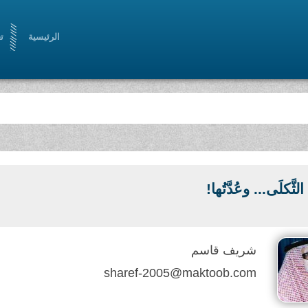
الرئيسية
ت
ُ الثَّكلَى... وعُدَّتُها!
شريف قاسم
sharef-2005@maktoob.com