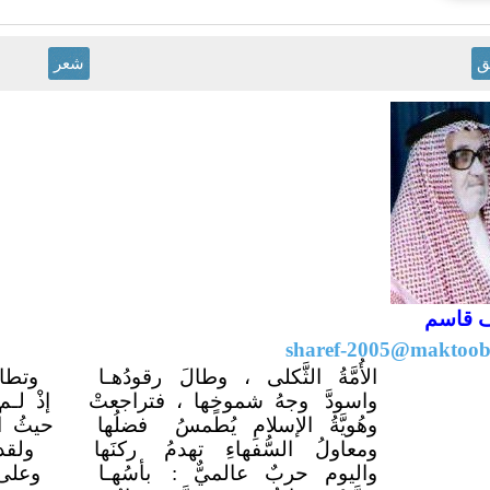
ق
شعر
 قاسم
sharef-2005@maktoo
الأُمَّةُ الثَّكلى ، وطالَ
رقودُهـا
وتطا
واسودَّ وجهُ شموخٍها ، فتراجعتْ
إذْ لـم
وهُويَّةُ الإسلامِ يُطمسُ
فضلُها
حيثُ ا
ومعاولُ السُّفهاءِ تهدمُ
ركنَها
ولقد
واليوم حربٌ عالميٌّ :
بأسُهـا
وعلى