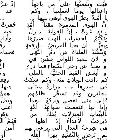
هبَّت ونقمتُها على مَن
باعها
إذْ غـر
واغتالها يومًا لغفلتها ،
وكم
قد را
يا أُمَّـةً بطرُ الهوى أوهى بنيها
...
..
إنَّ الهوى المذمومَ مقتلُ
أُمَّةٍ
حُفرتْ 
ولقد غوتْ ، إنَّ الغوايةَ
منزلٌ
فيه 
وتَكَتُّمُ الحسراتِ ألهبَ صدرَها
وأذا
ويعزُّ ــ أن يحيا المريضُ ــ
لرفعةٍ
رف
أَوَيَنْشُدُ العلياءَ مَن ذمَّ
النُّهَى
فجفاه
أو لانَ للغيدِ اللواتي عِشْنَ
في
له
أو صـدَّ عن وحيِ السَّماءِ فما
درى
أن
أو أبغضَ القيمَ الحفيَّةَ
بالعلى
وا
كم ذاقت الويلاتِ منه ، وكم
شكتْ
وفِع
في صدرِها منه مرارةُ مبتلَى
هيها
للجائرين وقد تسعَّرَ
ظلمُهم
هممُ
فإلى متى نغضي ونركعُ
للعِدا
ويغلّ
وإذا بها انتفضتْ سواعدُ
أُمَّةٍ
أغنى 
بالبيِّناتِ المنزلاتِ يُفَكُّ
من
وَه
لايرهبُ الأعداءُ إلا
أهلَها
فَهُمُ 
هي شِرعةُ العدلِ التي يرعى
لهم
أمنَ ا
لم ترضَ بالتَّفنيدِ يهزأُ
أهلُه
أو 