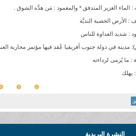
ب : الماء الغزيز المتدفق * والمعمود : مَن هدَّه الشوق .
 : الأرض الخصبة النديَّة
د : شديد العداوة للناس
: مدينة في دولة جنوب أفريقيا عُقد فيها مؤتمر محاربة العن
ية : ما يُرمى لرداءته
 يهلك
ق
النشرة البريدية