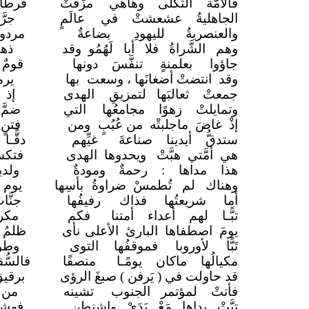
فالأمَّة الثَّكلى وهاهي
مزَّقتْ
قرطا
الجاهليةُ عشعشتْ في
عالَمٍ
جرّ
والعنصريةُ لليهودِ
بضاعةٌ
مردود
وهم الشَّراةُ فلا أبا لَهُمُو وقد
ذهب
جاؤوا بعلمنةٍ تنفَّسَ دونها
قوم
وقد انتضتْ أضغانَها ، وسعت
بها
يرم
جمعتْ ثعالبَها لتمزيقِ
الهدى
إذ 
وتمايلتْ زهوًا مجامعُها
التي
ضمَّ
إذْ غاضَ ماجلبتْه من عُبُبٍ
ومن
فتنٍ
ستدقُّ أيدينا صناعةَ
غيِّهم
دقًّـ
هي أمَّتي هبَّتْ ويحدوها الهدى
فتكس
هذا مداها : رحمةٌ
ومودةٌ
ولدي
وهناك لم تُطمسْ ضراوةُ
بأسِها
يوم 
أما شريعتُها فذاك
رفيفُها
جنَّ
تبًّـا لهم أعداء أمتنا
فكم
مكر
يومَ اصطفاها البارئ الأعلى
نأى
ظلمُ 
تَبًّا لأوروبا فموقفُها
التوى
وطوت
مكيالُها ماكان يومًـا
منصفًا
فالسّ
قد حاولت في ( يَرفن ) صبغَ الرؤى
برقيق
فأتتْ لمؤتمر الجنوب
تشينه
من 
تبَّتْ يداها مَعْ يَدَيْ واشنطنٍ
فهشي