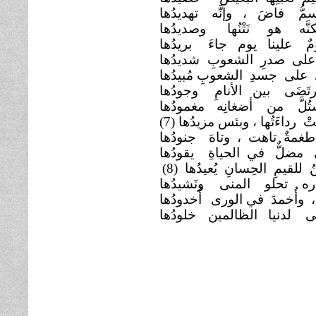
سمُّ فاضَ ، وإنَّه
تهديدُها
كنَّه هو نَتْنُها
وصديدُها
ٌ علينا يوم جاءَ
بريدُها
على صدرِ الشعوبِ
شديدُها
على جسدِ الشعوبِ مُبيدُها
ُرتَضَى بين الأنامِ
وجودُها
تُلَّ من أضغانِه
مغمودُها
 رداءَتُها ، وبئس مزيدُها (7)
طغمةٌ تاهت ، وتاهَ
جنودُها
 مضلٌّ في الحياةِ
يقودُها
ينُ للقيمِ الحِسانِ يُعيدُها
(8)
اره تحلو المنى
ونَشيدُها
 ، وأُخمدَ في الورى
أُخدودُها
َى لدنيا الظالمين
خلودُها