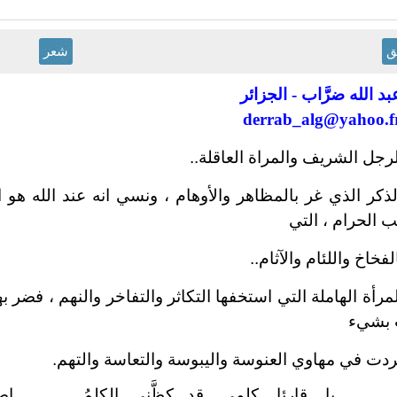
ق
شعر
بد الله ضرَّاب - الجزائر
derrab_alg@yahoo.f
لرجل الشريف والمراة العاقلة
..
لذكر الذي غر بالمظاهر والأوهام ، ونسي انه عند الله هو 
 الحرام ، التي
لفخاخ واللئام والآثام
..
مرأة الهاملة التي استخفها التكاثر والتفاخر والنهم ، فضر 
 بشيء
ردت في مهاوي العنوسة واليبوسة والتعاسة والتهم
.
يا قارئا كلِمي قد كظَّني الكلِمُ
اص