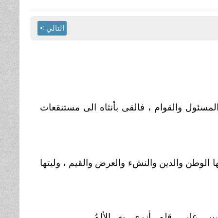
التالي >
المسئول والقوام ، فالقى بأنثاه الى مستنقعات
بها الوطن والدين والنشء والعرض والقيم ، وليتها
بر على قلمٍ أزرى به الألمُ