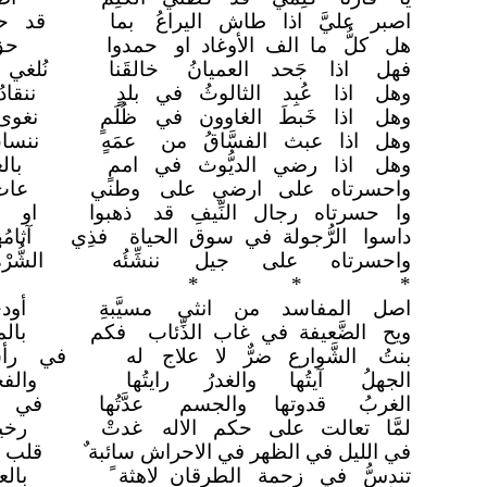
اصبر عليَّ اذا طاش اليراعُ
بما
قد ح
هل كلُّ ما الف الأوغاد او
حمدوا
حق
فهل اذا جَحد العميانُ
خالقَنا
نُلغي 
وهل اذا عُبِد الثالوثُ في بلدٍ
ننقاد
وهل اذا خَبطَ الغاوون في
ظُلَمٍ
نغوى
وهل اذا عبث الفسَّاقُ من
عمَهٍ
ننس
وهل اذا رضي الديُّوث في اممٍ
با
واحسرتاه على ارضي على
وطني
عاث
وا حسرتاه رجال النِّيفِ قد
ذهبوا
او غ
داسوا الرُّجولة في سوق الحياة
فذِي
آثا
واحسرتاه على جيل
ننشِّئُه
الشّ
* * *
اصل المفاسد من انثى
مسيَّبةِ
أود
ويح الضَّعيفة في غاب الذِّئاب
فكم
بال
بنتُ الشَّوارع ضرٌّ لا علاج
له
في رأس
الجهلُ آيتُها والغدرُ
رايتُها
والف
الغربُ قدوتها والجسم
عدَّتُها
في ك
لمَّا تعالت على حكم الاله
غدتْ
رخي
في الليل في الظهر في الاحراش سائبة ٌ
قلب 
تندسُّ في زحمة الطرقان لاهثة
بال