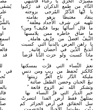
مصيرُك الخزي يا رعناء فانتبهي
مصي
الدَّاء من طمع الذكران قد
رُكبوا
يُشفَى
يا ايُّها الذَّكرُ المُزجى
بزوجته
على
ينقاد مغتبطا يزهو
بقامته
ك
تلهيه عن شرف الأجداد مِعلَفة
بالشّ
ما قال أسألها يوما فكيف؟ ومن؟
ما 
ما ضاق خاطره ممن يلامسها
او
النِّيفُ افضلُ من حِرِّيفِ هاملة
اسمع
يا راهن العرض بالدنيا التي
كسبت
ما
أتذبحُ الدِّين في أحضان فانية
فالع
ماذا كسبت ولو حزت الدُّنا
فَرَضاً
قد 
* * *
نعمَ النِّساء التي قرَّت
بمسكنها
ل
كالكنزِ تُحفظ من ريبٍ ومن
دنسٍ
في سب
مليكة الدَّار تاج العزِّ
زينتها
تُح
نبعُ الحنان وحضن الطفل صائنة
لل
وتشكر الله ثم الزوج قانعة ٌ
بال
خير الديار التي قرَّ النساء
بها
فال
بمثلهنَّ فقط أرض الفدا
انتصرتْ
بمث
سل الحقائق في أرض الجزائر
كم
صدّ
ربَّت بطيبتها الأجيال
فاعتصمت
با