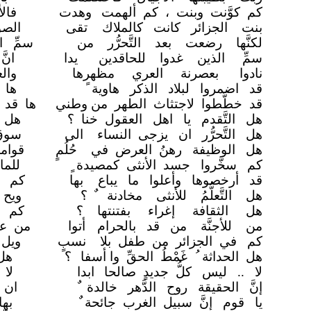
كم كوَّنت وبنت ، كم ألهمت
وهدت
فال
بنت الجزائر كانت كالملاك
تقى
الص
لكنَّها رضعت بعد التَّحرُّر من
سمِّ 
سمِّ الذين غدوا للحاقدين
يدا
انّ
نادوا بعصرنة العري مظهرها
وال
قد اضمروا لبلاد الذكر هاوية
ها 
قد خطَّطوا لاجتثاث الطهر من وطني
ها قد 
هل التَّقدم يا اهل العقول خنا ؟
هل ا
هل التَّحرُّر ان يزجى النساء
الى
سوق 
هل الوظيفة رهنُ العرض في
حُلُمٍ
قوامه
كم سخَّروا جسد الأنثى كمصيدة
للما
قد أرخصوها وأعلوا ما يباع
بها
كم ن
هل التَّعلُّمُ للأنثى مخادنة
ويح 
هل الثقافة إغراء بفتنتها ؟
كم ف
من للأجنَّة من قد بالحرام
أتوا
من عا
كم في الجزائر من طفل بلا
نسبٍ
ويل
هل الحداثة ُ غَمْطُ الحقِّ وا أسفا
؟
هل 
لا .. ليس كلُّ جديدٍ صالحا
ابدا
لا 
إنَّ الحقيقة روح الدَّهر خالدة
ان 
يا قوم إنَّ سبيل الغرب جائحة
به