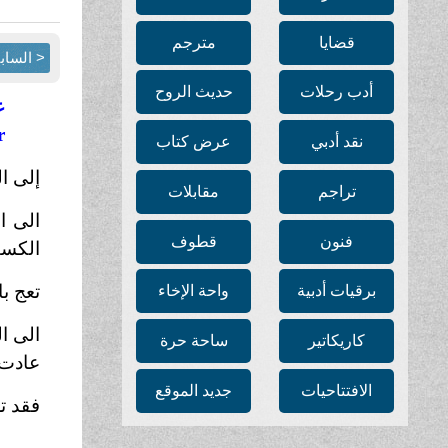
قضايا
مترجم
< الساب
أدب رحلات
حديث الروح
ع
r
نقد أدبي
عرض كتاب
إلى ا
تراجم
مقابلات
الى ا
فنون
قطوف
الكسب
تعج با
برقيات أدبية
واحة الإخاء
الى ال
كاريكاتير
ساحة حرة
عادت
الافتتاحيات
جديد الموقع
فقد ت