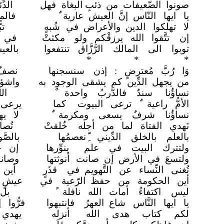
صونوا الضّعيفات من ذئبِ البغاة
فهل
الذ
يا ايها النّاس إنَّ العيش عارية
فال
لا تهلكوا الدين والأعراض في
شُبهٍ
ت
إن تتَّقوا الله يرزقْكم ولو
مكثتْ
في ك
توبوا الى المالك الرَّزَّاق
تنتفعوا
بالع
* * *
وَا رُبَّ مُعترضٍ : إذن
سنسجنها
نصفُ
من يجهل الدِّين كم يشقى الوجود
به
واشؤ
نساؤُنا سندٌ فالدَّربُ واحدة
ال
الأمُّ راعية ٌ ترعى البيوت
كما
يرعى 
نساؤُنا شرفٌ يسعى ومكرمة
لا ي
نَهدي الفتاة لما من أجله
خُلقتْ
تُص
بالعلم بالخلق الدِّيني
بالصّ
ولتترك البيت في علم
ينوِّرها
إن ج
ولتسعَ في الأرض إن صانت
أنوثتها
وصان
تُغنى النِّساء عن التَّهويم في
قذَرٍ
أين 
أين الحكومة من حفظ الرّعية
في
عيشٍ 
ليس اكتفاءُ أمات الله نافلة
بل
يا ايها النَّاس شاع العهرُ
فانتبهوا
فرُّوا 
لكم كتاب هدى الله
أنزله
يهدي 