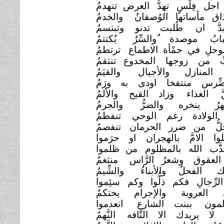
جل فِلْسٍ تهدُّ العرض
تنهدمُ
ق مأساتها الوُصفانُ
والخدمُ
بدَّ ان طُلبت تدنو
وتبتسمُ
بابُ موصدة ٌوالسِّرُ
يُكتتمُ
حلِ في حمْأة الاطماع
ترتطمُ
ِّ من زوجها المخدوع تنتقمُ
 المنازل والأجيال
والقيَمُ
ضِّرس منتفخا اودى به
ورَمُ
َ الغذاء وزاد القيح
والألمُ
عهرُ ينخره والضرُّ
والجرمُ
الولادة رغم الوحي
تنفطمُ
حلُّ من ضرر الحرمان
تنفصمُ
لوا الامَّ بالهجران او
حرَموا
َّب الله بالمظلوم من
ظلموا
العقوق وشعرُ الرَّاس
منثغمُ
ك الفحلُ والأبناءُ
والشِّيمُ
لرِّجالِ فكم ذلُّوا وكم سئِموا
 العروبة والإجرام
يحتكمُ
المون ببنت الشارع
انعدموا
 لا يريدك الا التَّافه
النَّهمُ