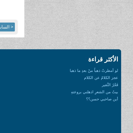
< الساب
الأكثر قراءة
لو أمطرتْ ذهباً منْ بعدِ ما ذهبا
عجز الكلامُ عن الكلام
فَجْرُ النَّفير
بيتٌ من الشعرِ اذهلني بروعتهِ
أين صاحبي حسن؟؟