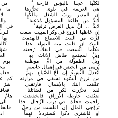
لكنَّها عجبا بالبؤس فارحة
من ا
هي الغريقة في بلوى
تحرُّرها
ما ذا
إن المدير وربَّ الشغل
مالكُها
لا
لابدَّ من طاعة المسؤول مُذعنة ً
وال
لابدَّ .. انَّ بديل العرض ترقية
في الو
إن غاظها الزوج في وكر المبيت
سعت
للرب
فرَّت من البيت للاطماع
فانهدمت
بها
البيتُ ان فلتت منه النساء
غدا
كال
فكلَّما اتَّسعت في الفكِّ
رُقعته
شقّ
ويلٌ لمجتمعٍ طاش الاناث به
ال
ويلُ الطفولة من امٍّ
موظَّفة
يوم 
تُرمى من الحضن في إهمال حاضنة
تن
أيُعذلُ النَّشءُ إن لجَّ الضَّياع
بهمْ
فعام
من تزرع السُّوء تشقى في
مرارته
كم عذ
عقَّقت ابنك بالإهمال
فارتقبي
شرَّ 
لقد تحرَّرت لكن من فضائلنا
فعاف
ضيَّقتِ خارطة الأرزاق
فانخفضتْ
هامُ ا
زاحمتِ فحلك في درب الرِّجال
فذا
الى
تزوَّجي المال إن افلست من
رجلً
فالح
او فاشتري ذكرا مُسترذلا
نَهِماً
اذ