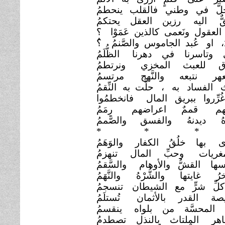
لَّ في وطني فالقلب
ينحطمُ
ٌّ اليه رزين العقل يحتكمُ
العقول ونَعمى كالذين عَمَوْا
؟
ُ، او عُبد الجاموس والصَّنمُ
؟ُ
 وتاسرنا في دهرنا
الظُّلَمُ
اق للعبث المخزي
ونرتطمُ
لعهر نتبعه والنَّهج
مرتسمُ
 الفساد به ، حلَّت به
النِّقمُ
ُرِّروا ببريق المال
فانخطمُوا
مُهم قممٌ اعراضهم
رِمَمُ
ُرْهُ ديدنهُ والفسق
والصَّممُ
* * *
ى بها خلُقُ الكفار
والوَهَمُ
مغريات وحبِّ المال تنهزمُ
ها القشُّ والأوهام
والسَّقمُ
خرُ غايتها والشُّرْهُ
والنَّهَمُ
لِّ شرٍّ مع الشيطان
تنسجمُ
صة القدر بالأثمان
تُستلَمُ
المحسَّة من بلواه
ينقسمُ
عاهر الملتاث بالنذل تصطدمُ