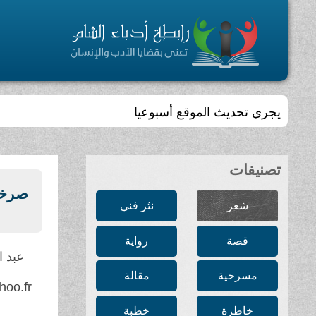
يجري تحديث الموقع أسبوعيا
تصنيفات
صرخة
شعر
نثر فني
قصة
رواية
عبد ا
مسرحية
مقالة
hoo.fr
خاطرة
خطبة