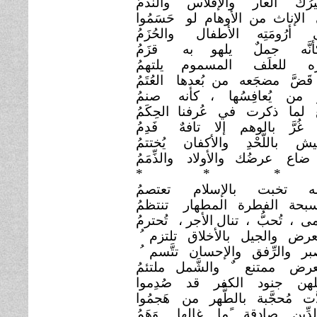
رُك العار والإفلاس
والنَّدمُ
 الإناث من الأوهام لو
حَسَمُوا
 أرُومَتِه الأطفال
والحُزَمُ
أنَّه جملٌ يلهو به
قزَمُ
ُرْه للعلَف المسموم يلتهمُ
قَضَّ مضجَعه من بُعدها
العُتَمُ
 من يُعافِسُها ، كأنه
صنمُ
 لما ذكرت في عُرفنا
الحِكَمُ
 غُرَّ بالوهم إلا تافهٌ
فَدِمُ
يش باللَّحْدِ والأكفان يُختتمُ
ضاع عرضُك والأولاد
والذِّمَمُ
* * *
له تخبت بالإسلام
تعتصمُ
حة الفطرة المطهار
تنتظمُ
مى ، تُحبُّ ، تنال الأجر ،
تُحترمُ
عرض والجيل بالأخلاق تلتزم
صبر والرِّفق والإحسان تتَّسم
عرض ممتنع ٌ والشَّمل ملتئمُ
لهن جنود الكفر قد صُدِموا
َت مُحجَّبة بالطُّهر من
هَجمُوا
لدِّين صادقة ًما غالها
وَهَمُ