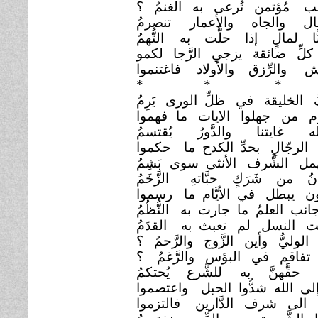
ِّئب مُؤتمن تُرعى به الغنمُ ؟
مال والجاه والأعمار
تنصرمُ
بًّا لمالٍ إذا حلَّت به
التُّهمُ
لِّ ضائقة يزجي الرَّجا
لكمو
يش والرِّزق والأولاد
فاغتنموا
* * *
 الخليقة في ظلِّ الورى
يَرِمُ
م من جهلوا الايات ما
فهموا
له غايتنا والدَّورُ يُقتسمُ
الرجّالِ بحدِّ الكدح ما
حكموا
همل الشَّرف الأنثى سوى
بَشِمُ
انُ من شَرَكٍ حبَّاتهِ
الزَّخَمُ
َون يبطل في الأيَّام ما
رسموا
انب العلمُ ما جارت به
النُّظُمُ
ت النسل لم تعبث به
القدَمُ
الوليُّ وأين الزَّوج والرَّحمُ ؟
تفاقم في البؤس والرَّغمُ
؟
 حقَّهنَّ به للشَّرع
يُحتكمُ
إلى الله شدُّوا الحبل
واعتصموا
الى شرف الدَّارين
فالتزموا