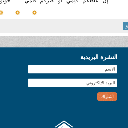
إن غاظكم كلِمي أو ضرَّكم
قلَمي
خونوا
ق
النشرة البريدية