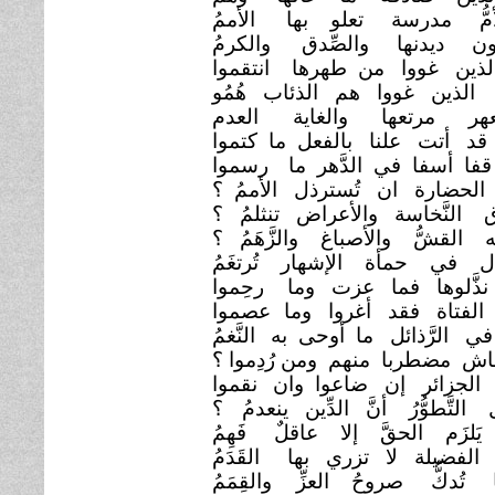
أمُّ مدرسة تعلو بها
الأممُ
ون ديدنها والصِّدق
والكرمُ
الذين غووا من طهرها
انتقموا
َ الذين غووا هم الذئاب هُمُو
عهر مرتعها والغاية
العدم
قد أتت علنا بالفعل ما كتموا
قفا أسفا في الدَّهر ما
رسموا
لحضارة ان تُسترذل الأممُ ؟
النَّخاسة والأعراض تنثلمُ ؟
 القشُّ والأصباغ والزَّهَمُ ؟
ل في حمأة الإشهار تُرتغَمُ
ذَّلوها فما عزت وما
رحِموا
الفتاة فقد أغروا وما
عصموا
ي الرَّذائل ما أوحى به
النَّغمُ
ش مضطربا منهم ومن رُدِموا ؟
 الجزائر إن ضاعوا وان
نقموا
التَّطوُّرُ أنَّ الدِّين ينعدمُ
؟
يَلزَم الحقَّ إلا عاقلٌ
فَهِمُ
الفضيلة لا تزري بها
القَدَمُ
ا تُدكُّ صروحُ العزِّ
والقِمَمُ