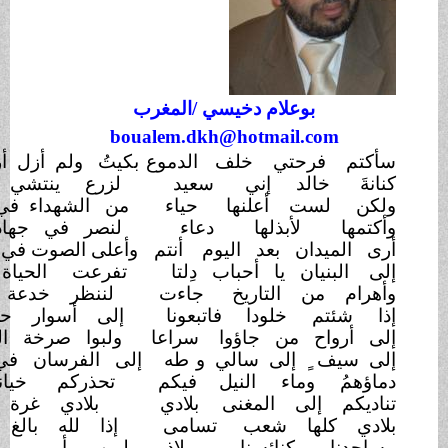
بوعلام دخيسي /المغرب
boualem.dkh@hotmail.co
 فرحتي خلف
الدموع
بكيتُ ولم أزل أرجو
خشوعي
 خالد إني
سعيد
لزرع ينتشي بين
الزروع
لست أعلنها
حياء
من الشهداء في صدْر
الربيع
ا لأبذلها دعاء
لنصر في جهاد في
الضلوع
يدان بعد اليوم
أنتم
وأعلى الصوت في الصمت المذيع
يان يا أحباب دِلتا
تفرعت الحياة من الفروع
 من التاريخ
جاءت
لننظر خدعة الخلد
الصنيع
تم خلودا
فاتبعونا
إلى أسوار حصنكم
المنيع
واح من جاؤوا
سراعا
ولبوا صرخة الوطن
الصريع
ف ٍ إلى سالي و
طه
إلى الفرسان في يوم الرجوع
ُ وماء النيل
فيكم
تحذركم خيانات الضروع
م إلى المغنى
بلادي
بلادي غرة ٌ بين الربوع
 كلها شعب
تسامى
إذا لله بالغ في
الركوع
نا كنائسنا
ملاذ
لمن يأبى مراسيم
الخنوع