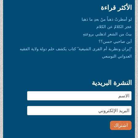
 بعدِ ما ذهبا
كلام
هلني بروعتهِ
؟؟
القرى الشيعية” كتاب يكشف حلم دولة ولاية الفقيه
يدية