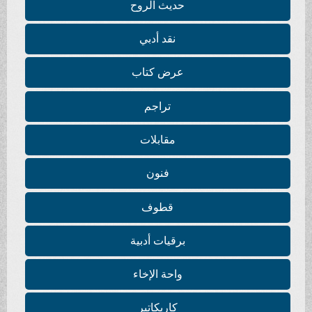
حديث الروح
نقد أدبي
عرض كتاب
تراجم
مقابلات
فنون
قطوف
برقيات أدبية
واحة الإخاء
كاريكاتير