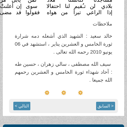
 تـُقيم لنا احتفالا
سوى إن أعلنتْ فطم
الرضيع
اعي تبرأ من هواه
فقولوا قد مضى زمن
القطيع
يد : الشهيد الذي أشعله دمه شرارة
ثورة الخامس و العشرين يناير ، استشهد في 06
ه مصطفى ، سالي زهران ، حسين طه
هداء ثورة الخامس و العشرين رحمهم
 .
التالي >