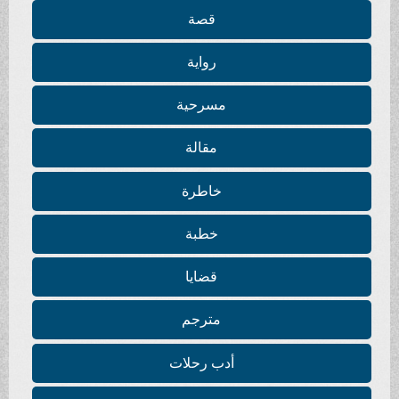
قصة
رواية
مسرحية
مقالة
خاطرة
خطبة
قضايا
مترجم
أدب رحلات