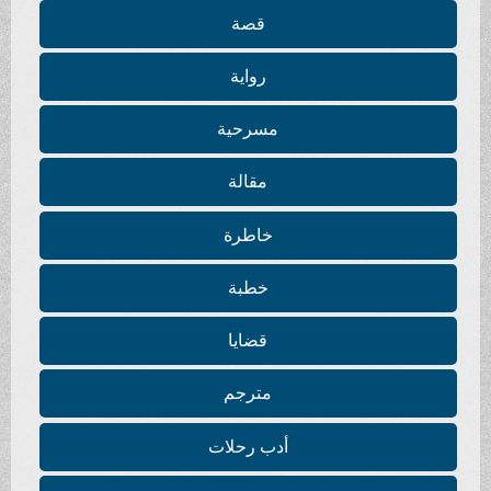
قصة
رواية
مسرحية
مقالة
خاطرة
خطبة
قضايا
مترجم
أدب رحلات