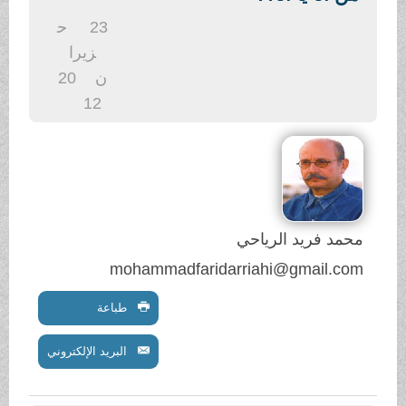
.
23
ح
زيرا
ن
20
12
محمد فريد الرياحي
mohammadfaridarriahi@gmail.com
طباعة
البريد الإلكتروني