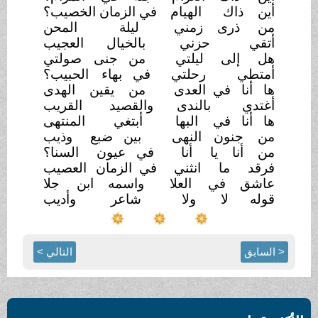
أين ذاك
الهيام
في الزمان الخصيب؟
من ذرى زمني
ليلة
المحن
أتقي حزني
بالخيال
العجيب
هل إلى
ليلتي
من جنى
صولتي
أمتطي
رحلتي
في بهاء
الحبيب؟
ها أنا في العدى
من يقين الهدى
أغتدي
بالندى
والقصيد
القريب
ها أنا في
البها
أبتغي المنتهى
من جنون
النهى
بين ضبع
وذيب
من أنا يا
أنا
في عيون
السنا؟
فرقد ما انثني
في الزمان
العصيب
عاشق في
العلا
واسمه ابن
جلا
قوله لا
ولا
شاعر
وأديب
< السابق
التالي >