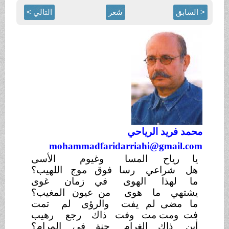
< السابق
شعر
التالي >
محمد فريد الرياحي
mohammadfaridarriahi@gmail.com
يا رياح
المسا
وغيوم
الأسى
هل شراعي
رسا
فوق موج
اللهيب؟
ما لهذا
الهوى
في زمان
غوى
يشتهي ما هوى
من عيون
المغيب؟
ما مضى لم
يفت
والرؤى لم
تمت
فت ومت مت
وفت
ذاك رجع
رهيب
أين ذاك الغرام
جنة في
المرام؟