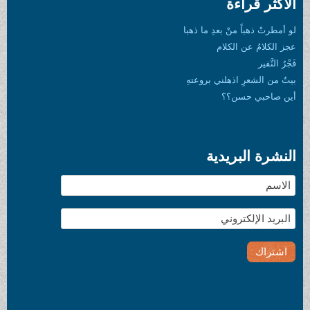
الأكثر قراءة
لو أمطرتْ ذهباً منْ بعدِ ما ذهبا
عجز الكلامُ عن الكلام
فَجْرُ النَّفير
بيتٌ من الشعرِ اذهلني بروعتهِ
أين صاحبي حسن؟؟
النشرة البريدية