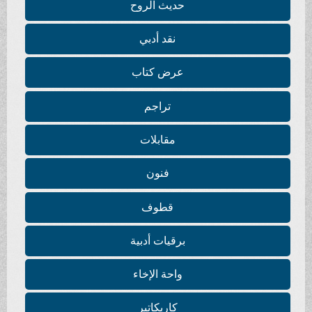
حديث الروح
نقد أدبي
عرض كتاب
تراجم
مقابلات
فنون
قطوف
برقيات أدبية
واحة الإخاء
كاريكاتير