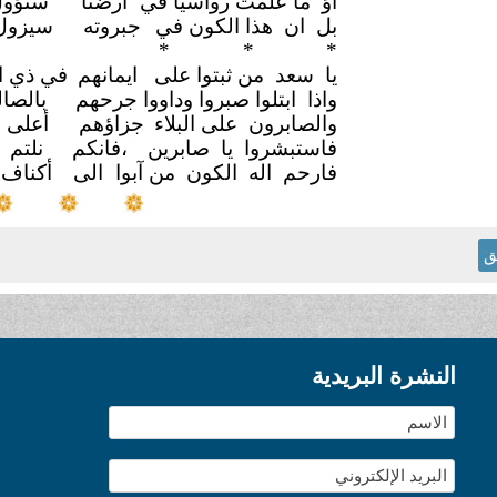
أوَ مَا علمتَ رواسياً في
ارضنا
ستؤول
بل ان هذا الكون في
جبروته
سيزول 
*
* *
يا سعد من ثبتوا على
ايمانهم
في ذي ال
واذا ابتلوا صبروا وداووا جرحهم
بالصا
والصابرون على البلاء
جزاؤهم
أعلى 
فاستبشروا يا صابرين
،فانكم
نلتم
فارحم اله الكون من آبوا
الى
أكناف
ق
النشرة البريدية