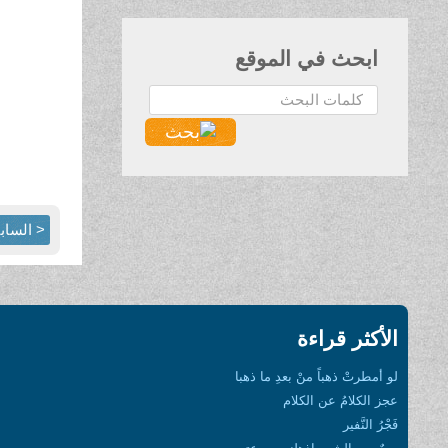
ابحث في الموقع
البحث...
< الساب
الأكثر قراءة
لو أمطرتْ ذهباً منْ بعدِ ما ذهبا
عجز الكلامُ عن الكلام
فَجْرُ النَّفير