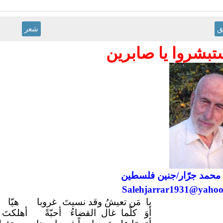
ق
شعر
تبشروا يا صابرين
محمد جرّ
ار/
جنين فلسطين
Salehjarrar1931@yaho
يا مَن تعيشُ وقد نسيتَ
غروبا
هيّا 
أوَ كلّما غال القضاءُ
أحبّةً
أهلكتَ 