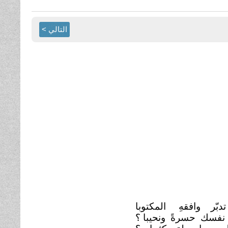
التالي >
تدبّر وافقهِ
المكتوبا
نفسك حسرةً ونحيبا ؟