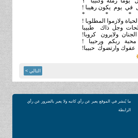
 يوما رملة وكثيبا
؟
في يوم يكون رهيبا !
*
* *
حياة ولازموا المطلوبا !
لحات وجل ذاك
طبيبا
الجنان ولايرون
كروبا!
 محبة ربكم ورحيبا
!
 عفوك وارتضوك
حبيبا!
التالي >
ما يُنشر في الموقع يعبر عن رأي كاتبه ولا يعبر بالضرور عن رأي
الرابطة