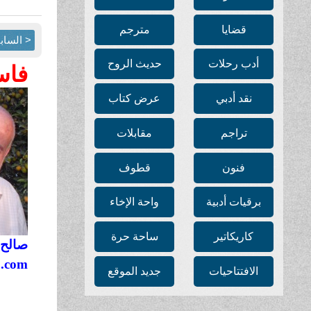
قضايا
مترجم
< الساب
أدب رحلات
حديث الروح
فاس
نقد أدبي
عرض كتاب
تراجم
مقابلات
فنون
قطوف
برقيات أدبية
واحة الإخاء
كاريكاتير
ساحة حرة
صالح 
o.com
الافتتاحيات
جديد الموقع