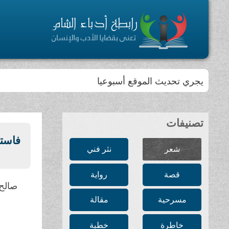
يجري تحديث الموقع أسبوعيا
تصنيفات
فاستب
شعر
نثر فني
قصة
رواية
صالح 
مسرحية
مقالة
خاطرة
خطبة