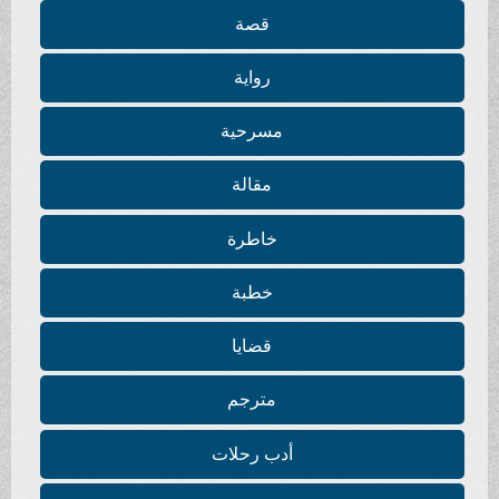
قصة
رواية
مسرحية
مقالة
خاطرة
خطبة
قضايا
مترجم
أدب رحلات