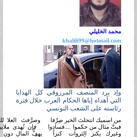
الخليلي
khalili99@hotmai
يرد المنصف المرزوقي كل الهدايا
أهداه إياها الحكام العرب خلال فترة
ته على الشعب التونسي
ميك انتحلتَ الخير صِرْفا
وصرَّفتَ العلا للناس
صَرْفا
 مثال من حكموا
....فسادوا
فإن تُهدى ملايينا
.......تعفَّا
ك يكنز الثروات
كنزاً
يهفُّ المال دون الناس
هفَّا