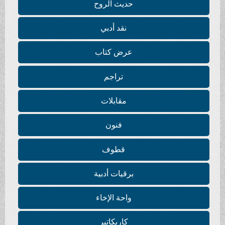
حديث الروح
نقد أدبي
عرض كتاب
تراجم
مقابلات
فنون
قطوف
برقيات أدبية
واحة الإخاء
كاريكاتير