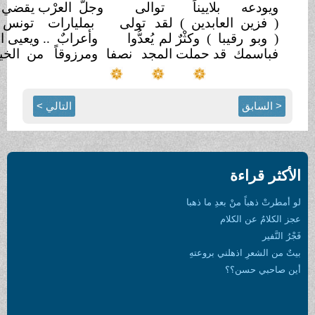
عه بلاييناً
توالى
وجلُّ العرْب يقضي اليوم
حتفا
ن العابدين ) لقد
تولى
بمليارات تونس ثم
أخفى
رقيبا ) وكثْرٌ لم
يُعدُّوا
وأعرابٌ .. ويعيى القول
وصفا
مك قد حملت المجد
نصفا
ومرزوقاً من الخيرات
ضعفا
ق
التالي >
اءة
ً منْ بعدِ ما ذهبا
ن الكلام
ِ اذهلني بروعتهِ
حسن؟؟