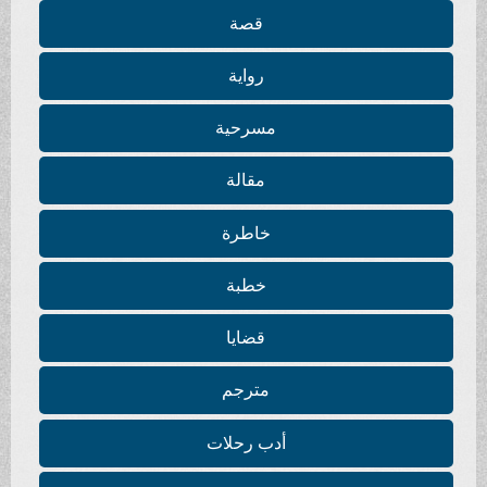
قصة
رواية
مسرحية
مقالة
خاطرة
خطبة
قضايا
مترجم
أدب رحلات