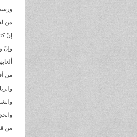
ورسمَ 
من لقـ
إنّ كتا
وإنّ و
ألعابه
من أقن
والربا
والشرا
والحج
من قال