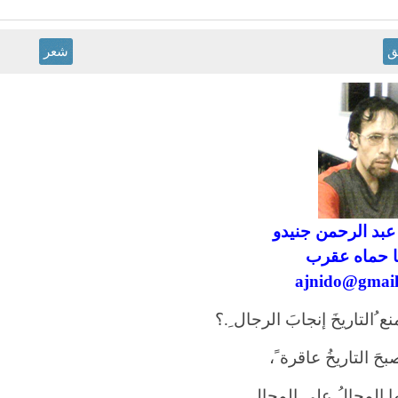
ق
شعر
عبد الرحمن جنيدو
 حماه عقرب
ajnido@gmai
ع ُالتاريخَ إنجابَ الرجال ِ.؟
بحَ التاريخُ عاقرة ً،
ها المحالُ على المحال ِ
.