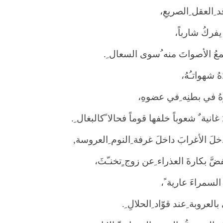
 ِالعقل ِالصريعِ،
يفركُ شارباً،
عُ الأصواتَ منه ُسوى السعال ِ
.
ُ شهواتـُهُ،
هُ في بطنِه ِفي عضوهِ،
 غانية ٌ شعوباً خلفها قوماً فحالا ًكالبغال ِ
.
لَ الأغرابَ داخلَ غرفة ِالنوم ِالعروسة
,
َّ بكارةَ العذراء ِعن زوج ٍتخنـّثَ،
السمراءَ عارية ً،
العروبة ِعند قوّاد ِالحلالِ ِ
.