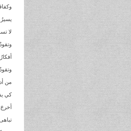
وكفاقد
يسيرُ 
لا تسم
وتقودُه
أفكارُ
وتقودُ
من أدخ
كي يفض
أخرجَ 
تباهى ب