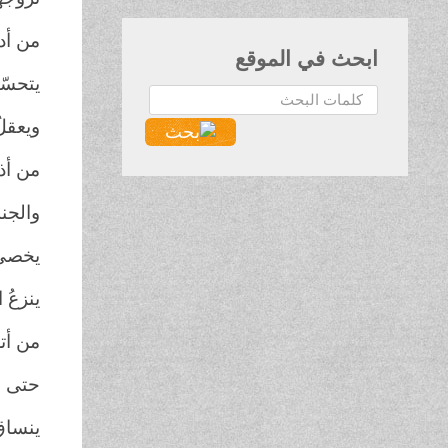
من أدخ
ابحث في الموقع
يتحسّب
البحث...
ويعقل
من أذه
والجن
يخصي 
ينزعُ 
من أتخ
حتى صا
ينساقُ