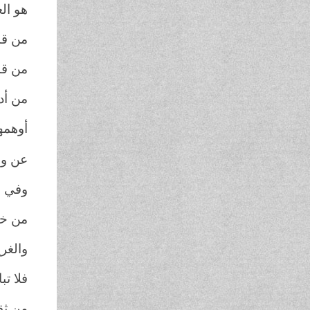
هو الع
من قال
من قال
من أد
أوهمهم
عن واق
وفي عد
من خرّ
والغري
فلا تب
من ثقـّ