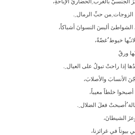
َ الجنسيُّ بالغرب ِالحضاريِّ الإباحةِ،
الزوجات ِمن حبِّ الرمال ِ
.
الشواطئ ألبسَ النسوانَ أشباكاً،
اتـُها خيوط ٌغضّةٌ،
ُها ورقٌ
ها إذا راحتْ تبولُ على العيال ِ
.
نَ الأنسابَ والأصلابَ،
أصبحوا خلطاً معيباً،
لة ُأصبحتْ فعلَ الضلال ِ
.
عزَ الشيطانَ،
ني بيوتاً في غرائزنا،