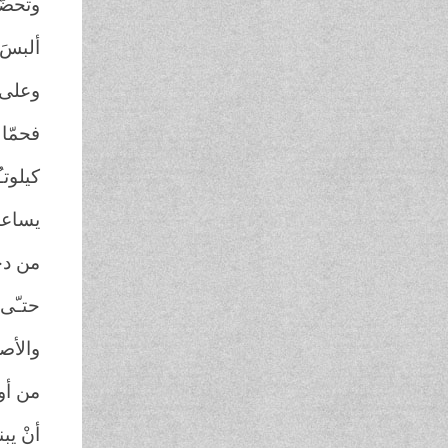
وتحضّر
ألبسَ 
وعلى 
فحمّال
كيلوتـ
يساعدُ
من دجّ
حتـّى 
والأصا
من أو
أنْ يب