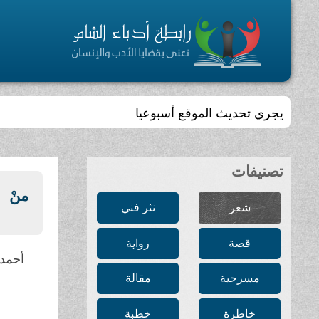
يجري تحديث الموقع أسبوعيا
تصنيفات
منْ
شعر
نثر فني
قصة
رواية
أحمد 
مسرحية
مقالة
خاطرة
خطبة