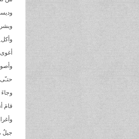
وديسك
وبشربة
وأكل ِا
أغوى ا
وأصول
حتـّى ت
وجاءَ 
قامَ أن
وأغراه
جيلٌ 