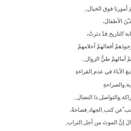
أمورنا فوق الخيال ِ
.
ّنَ الأطفالَ،
بة َالتاريخ ِقدْ دثرتْ،
جودَهمْ أفعالهمْ أحلامهمْ
مْ آمالهمْ طيُّ الزوال ِ
.
عَ الآباءَ في عدم ِالقراءةِ
ية ِوالصراحةِ
كة ِوالتواصل ِذا النضال ِ
.
ب ُعن كتب ِالجهاد ِفصاحةٌ،
َ إنَّ الموتَ من أجل ِالتراب ِ