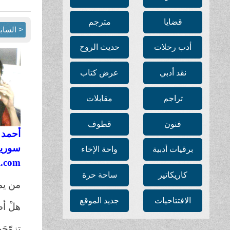
قضايا
مترجم
< الساب
أدب رحلات
حديث الروح
نقد أدبي
عرض كتاب
تراجم
مقابلات
فنون
قطوف
أحمد 
سوريا
برقيات أدبية
واحة الإخاء
l.com
كاريكاتير
ساحة حرة
من يمن
الافتتاحيات
جديد الموقع
هلْ أص
تزوّجَ