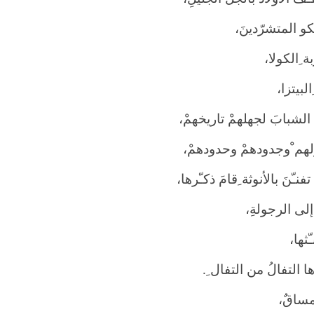
و المتشرّدينَ،
 ِالكولا،
لبيتزا،
لشبابَ لجهلهمْ تاريخهمْ،
هم ْوجدودهمْ وحدودهمْ،
فنـّنَ بالأنوثة ِقامَ ذكـّرها،
إلى الرجولةِ،
ـّثها،
ا التفالُ من التفال ِ
.
مساقٌ،