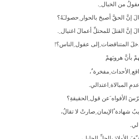
قولُ من الخبال ِ
.
َ إنَّ الحقَّ أصبحَ بالحوار ِحصولـَهُ؟
َ إنَّ القتلَ للمحتلِّ أعمالَ اغتيال ِ
.
خلَ المتناقضات ِإلى عقول ِالناس؟
!
ْ بأنَّ هروبَهمْ
ع ِالأحداث ِمفخرة ٌ،
مِ المبالاة ِاعتدالي
.
سَ الأفواه َعن قول ِالحقيقةِ؟
بُ شهادة ُالإيمان ِصارتْ لا تقالُ،
الي
.
فَ الأولادَ بالجلِّ الجليلِ،