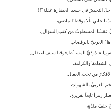
لَ التخديرَ في جسد ِالحضارة ِغفلة ً؟
!
ُ الجاني بألا يوقظ َالماضي،
ُ عقلـُنا المشطوبُ من كتب ِالسؤال ِ
.
لَ العربيَّ بالرقصاتِ،
س ِالشذوذيِّ المسلـّط ِفوقنا سيف اعتقال ِ
.
الشهامة َوالكرامةَ،
الأفكارَ من تحت ِالعِقالِ
.
م َالعربيَّ بالشهواتِ
رَ رمزاً تابعاً لغريزةٍ،
 خلفَ ملذّةٍ،