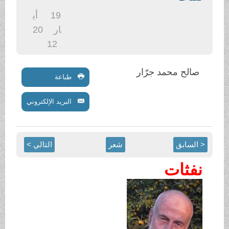
19
أي
ار
20
12
جرّار
طباعة
البريد الإلكتروني
شعر
التالي >