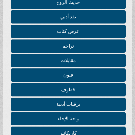
حديث الروح
نقد أدبي
عرض كتاب
تراجم
مقابلات
فنون
قطوف
برقيات أدبية
واحة الإخاء
كاريكاتير