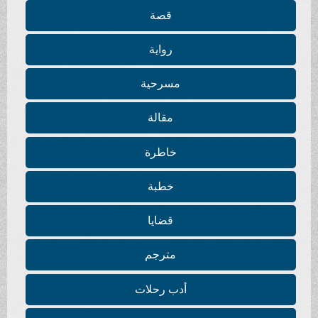
قصة
رواية
مسرحية
مقالة
خاطرة
خطبة
قضايا
مترجم
أدب رحلات