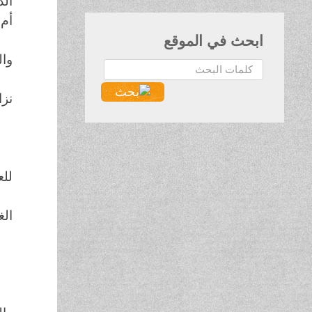
الد
أم 
ابحث في الموقع
وال
البحث...
نز
للع
الغ