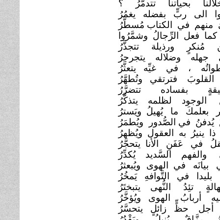
لالُنا بحياتنا تتدمَّرُ ؟
ا الى ربٍّ بفضله يغمُرُ
ُ منهم في الكتاب مُسطَّرُ
ما فعل الرِّجالُ وشمَّرُوا
 مُنكرٍ ورذيلة تتجذَّرُ
جهله وضلاله يتجرجرُ
اتُه ، في غيِّه يتعثَّرُ
 القلوبَ فترتقي وتُطهَّرُ
يقةٍ بفساده تتضرَّرُ
ِ الوجود لظلمه يتذكَّرُ
 بعلمكَ ما يُهيلُ ويَسترُ
 يُدفنُ في الصُّدور
ويُطمَرُ
ا ينيرُ به العقول ويُظهرُ
لُ في عَفَنِ الأنا يتحجَّرُ
والفهم السَّديد يُكدِّرُ
 بيانَه في الهوى
ويُبعثرُ
بليدا في التَّوافهِ يَمخُرُ
الةٍ تئِدُ النُّهى يتبختَرُ
يه أربابُ الهوى ويُؤخَّرُ
جل حظٍّ زائلٍ يتحسَّرُ
ُ رزَّاقٌ يُنيلُ ويَقْدُرُ