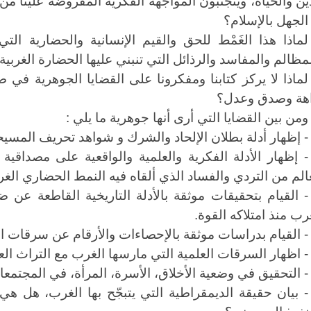
ين والحياة، ويتجنبون المواجهة الفكرية المفروضة علينا م
الجهل بالإسلام؟
لماذا هذا الغَمْط للحق والقيم الإنسانية والحضارية الت
مظالم والمفاسد والرذائل التي تنبني عليها الحضارة الغر
لماذا لا يركز كتابنا ومفكرونا على القضايا الجوهرية في
اهة وصدق وعدل؟
ومن بين القضايا التي أرى أنها جوهرية ما يلي :
- إظهار أدلة بطلان الإلحاد والشرك و شواهد تحريف المسيحي
- إظهار الأدلة الفكرية والعلمية والواقعية على مصداقية
الم من التردي والفساد الذي ألقاه فيه النمط الحضاري الغر
- القيام بتحقيقات موثقة بالأدلة التاريخية القاطعة عن ض
رب منذ امتلاكه القوة.
- القيام بدراسات موثقة بالإحصاءات والأرقام عن سرقات ا
- اظهار السرقات العلمية التي مارسها الغرب مع التراث العلم
- التحقيق في وضعية الأخلاق، الأسرة، المرأة، في المجتمعات
- بيان حقيقة الديمقراطية التي يتبجّح بها الغرب، هل هي