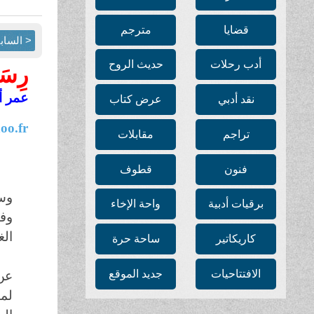
قضايا
مترجم
< الساب
أدب رحلات
حديث الروح
رِسَا
عمر أب
نقد أدبي
عرض كتاب
o.fr
تراجم
مقابلات
فنون
قطوف
وسل
برقيات أدبية
واحة الإخاء
وفس
الغ
كاريكاتير
ساحة حرة
الافتتاحيات
جديد الموقع
عن
لما