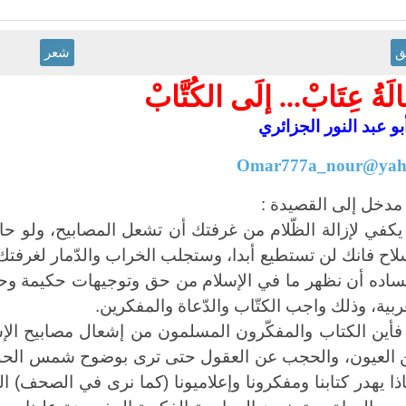
ق
شعر
لَةُ عِتَابْ... إلَى الكُتَّابْ
و عبد النور الجزائري
Omar777a_nour@yaho
مدخل إلى القصيدة :
يكفي لإزالة الظّلام من غرفتك أن تشعل المصابيح، ولو ح
اح فانك لن تستطيع أبدا، وستجلب الخراب والدّمار لغرفتك
اده أن نظهر ما في الإسلام من حق وتوجيهات حكيمة وحلول
ربية، وذلك واجب الكتّاب والدّعاة والمفكرين.
فأين الكتاب والمفكّرون المسلمون من إشعال مصابيح الإس
 العيون، والحجب عن العقول حتى ترى بوضوح شمس الحق و
ذا يهدر كتابنا ومفكرونا وإعلاميونا (كما نرى في الصحف) 