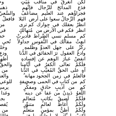
لكن أنغرقُ في مناقب مَيِّتٍ
وخ
فدَعِ المدائحَ للرِّجال فإنَّهم
ذهبو
فجزاؤُهم عند العليم مضاعَفٌ
والسَّعي
فهم الرِّجالُ سعوا على أرض
البَلا
فافعلْ ك
انظرْ بعقلك في جِوارك كم ترى
من
انظر فكم في الأرض من
مُتهالكٍ
في 
كم مسلمٍ نسي الصِّراط فأدبرتْ
خطو
ابعثْ مقالك في النُّفوس جداولاً
تُحيِ
ركِّزْ على جهل العدوِّ وظُلمهِ
وخل
وادعُ العقول ترَ الحقائق في
الدُّنا
ودع
انفضْ غبارَ الوهم عن إفسادهِ
أظهر
فلَكَمْ تعالى الكفرُ في أيَّامنا
والحقُّ
آهٍ على الحقِّ المُغيَّبِ في الدُّنا
من ذ
فالعلمُ في زمن الجحود مهانة ٌ
والعق
كم من كتابٍ في الحمى
وصحيفةٍ
للوعي 
كم من أديبٍ حاذقٍ ومفكِّرٍ
يرمي
اللَّغوُ دَيدنُ من غفا عن
دينه
وغدا 
فلَكَمْ أضيقُ بكاتبٍ مُتعالمٍ
بجه
ولَكَمْ أُغاظُ لعالمٍ متنوِّرٍ
يُقص
ولَكَمْ أظنُّ بمؤمنٍ متعلِّمٍ
من أ
اكتبْ لربِّكَ لا لبطنك يا فتى
فالله