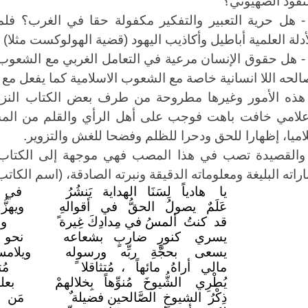
نفوذ الصهيوني؟
- هل حرية التعبير والتفكير مكفولة حقا في الغرب؟ فلم
أدلة العلمية أباطيل وأكاذيب اليهود (قضية الهولوكست مثلا
- هل حقوق الإنسان مرعية في التعامل الغربي مع الشعوب
لحه اللا انسانية خاصة مع الشعوب الاسلامية كما يفعل مع ال
هذه الأمور وغيرها مطروحة من طرف بعض الكتاب النزه
علامي خافت باهت فوجب على أهل الرأي والقلم من المسلمين
اميا، إظهارا للحق ودحرا للظلم وفضحا للغش والتزوير.
والقصيدة تصب في هذا المصب فهي موجهة إلى الكتاب
اراته البليغة ومعلوماته الدقيقة ونبرته الصادقة، (اسم الكا
يا هادياً لِسَنَا الهداية يَنشُرُ
في أ
عَلَمٌ يصولُ الحقُّ في أقوالهِ
ويهزُ
قد كنتُ ألمسُ في مِدادِكَ غِيرة
وه
يسري كنورٍ ضاربٍ بشعاعه
نحو 
يسعى بحجَّةِ ربِّه ورسوله
ويلامس
مالي أراهُ مائهاً ، مُتثاقلا ً
مُ
يُطْرِي الشُّيوخَ مُنوِّهاً بِخلالهمْ
بعل
ذِكْرُ الشيوخِ الصَّالحين فضيلة
مَن ذ