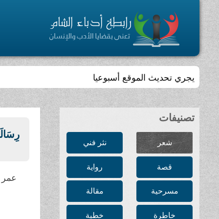
يجري تحديث الموقع أسبوعيا
تصنيفات
رِسَالَ
شعر
نثر فني
قصة
رواية
عمر أ
مسرحية
مقالة
خاطرة
خطبة