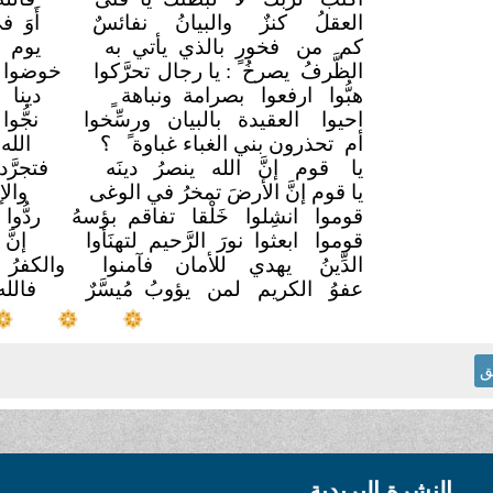
العقلُ كنزٌ والبيانُ نفائسٌ
أَوَ ف
كم من فخورٍ بالذي يأتي به
يوم 
الظَّرفُ يصرخُ : يا رجال
تحرَّكوا
خوضوا 
هبُّوا ارفعوا بصرامة ونباهة ٍ
دينا 
احيوا العقيدة بالبيان ورسِّخوا
نجُّو
أم تحذرون بني الغباء غباوة ً
؟
الله
يا قوم إنَّ الله ينصرُ دينَه
فتجرَّ
يا قوم إنَّ الأرضَ تمخرُ في الوغى
وال
قوموا انشِلوا خَلْقا تفاقم بؤسهُ
ردُّو
قوموا ابعثوا نورَ الرَّحيم لتهنَأوا
إنَ
الدِّينُ يهدي للأمان فآمنوا
والكفرُ 
عفوُ الكريم لمن يؤوبُ مُيسَّرٌ
فالل
ق
النشرة البريدية