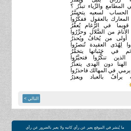
ي المطامع والرِّياء تبذَّرُ ؟
الحساب لسعيه يتحسَّرُ
المعارك بالعقول
ففكِّرُوا
قويما في الرُّغام يُعفَّرُ
ا الأنامَ من الضَّلال
وحرِّرُوا
 أولى من يُخافُ ويُحذرُ
دوا لِهُدَى العقيدة تُنصرُوا
إثم في جَنَباتها يتخمَّرُ
ا الذين تنكَّرُوا فتحيَّرُوا
ّ الهنا دون الهدى يتعذَّرُ
يرمي في المهالك فاحذرُوا
ه يرأفُ بالعباد ويعذِرُ
التالي >
ما يُنشر في الموقع يعبر عن رأي كاتبه ولا يعبر بالضرور عن رأي