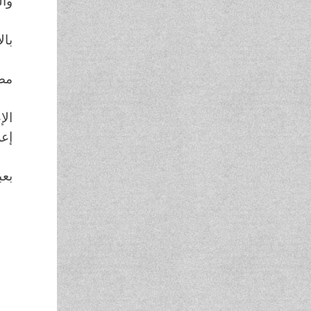
وال
بال
مصا
الإ
إعل
بعب