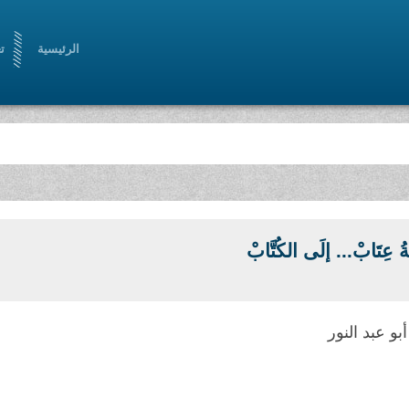
الرئيسية
ت
ةُ عِتَابْ... إلَى الكُتَّابْ
بو عبد النور