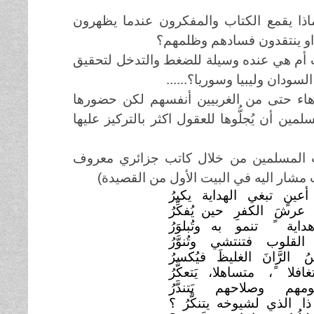
اذا يقمع الكتاب والمفكرون عندما يظهرون
) او ينتقدون فسادهم وظلمهم؟
 أم هي عنده وسيلة للضغط والتدخل لتحقيق
سودان وليبيا وسوريا؟......
اء حتى من الغربيين أنفسهم لكن حضورها
 أن يُجلُّوها للعقول اكثر بالتركيز عليها
 المسلمين من خلال كاتب جزائري معروف
تب مشار اليه في البيت الأول من القصيدة)
عينٍ تبغي الهداية يكبرُ
ّ عرشَ الكفرِ حين يُفكِّرُ
داية ً تنمو به وتُبلوَرُ
القلوب فتنتشي وتُنوَّرُ
ُ الرَّانَ الغليظَ فيُكسرُ
تغافلا ً، متساهلا، يَتعكَّرُ
ومهم وصلاحهم يَتندَّرُ
ا الذي لشيوخه يتنكَّرُ ؟