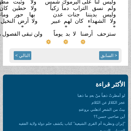
لنا على اليرموك
شمس
ولا وثبت مطهمة خيول..
سق التراب دماً زكياً
ولا حطين كان بها شبول
 بديننا جنات عدن
بها حور وماء
سلسبيل!
لشهداء كان لهم عبير
ولا أرض النخيل ولا النخيل!
* * *
* *
 أرضنا لا بد يوماً
ولن تبقى الفصول هي
الفصول
ق
التالي >
اءة
 منْ بعدِ ما ذهبا
 الكلام
 اذهلني بروعتهِ
سن؟؟
 أم القرى الشيعية” كتاب يكشف حلم دولة ولاية الفقيه
سعي