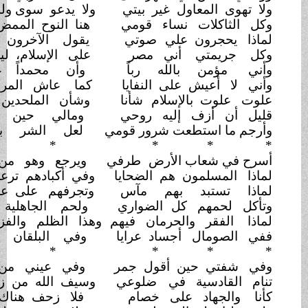
هوى المعاول غير بيتي
ولا يدعو سوى ولدي
الرحيل!
لثاكلات نساء قومي
هنا النوح الممض، هنا العويل
ا يحجرون علي
صوتي
يقول الآخرون ولا أقول؟
جريمتي أني مصر
على الإسلام، ليس له بديل
 مؤمن بالله رباً
وأن محمداً عبد رسول
لا أعيش على النفايا
كما عاش المرقع والعميل
 علوت بالإسلام
شأنا
وشأن الملحدين هو النزول
 أن أزف إليه روحي
ومالي حين أبذله قليل
 ما استطعت شرور قومي
لعل الشر بينهم يزول
* * *
* *
 في شعاب الأرض
طرفي
ويرجع وهو من قرع كليل
 المسلمون هم الضحايا
وفي أكبادهم ترعى النصول؟!
ا تستبد بهم مآس
وتجرفهم على عجل
سيول؟
ل لحمهم كل
الضواري
ولحم الجاهلية مستحيل...
 الفقر والحرمان فيهم
وهذا الظلم والفزع المهول؟
لصومال أجساد عرايا
وفي البلقان تاريخ
يزول
* * *
* *
شفتي حين أقول جمر
وفي عيني من هلع
ذهول
 القادسية في
ضلوعي
وسيف الله من زمني خجول!
والجهاد على خصام
فلا زحف هناك ولا صهيل!