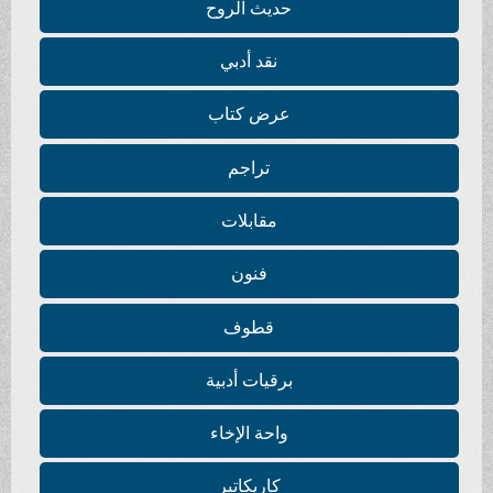
حديث الروح
نقد أدبي
عرض كتاب
تراجم
مقابلات
فنون
قطوف
برقيات أدبية
واحة الإخاء
كاريكاتير