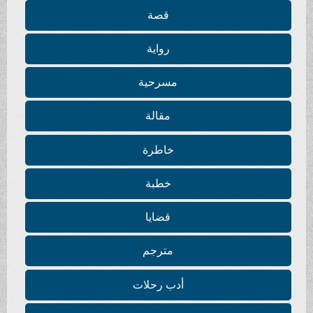
قصة
رواية
مسرحية
مقالة
خاطرة
خطبة
قضايا
مترجم
أدب رحلات