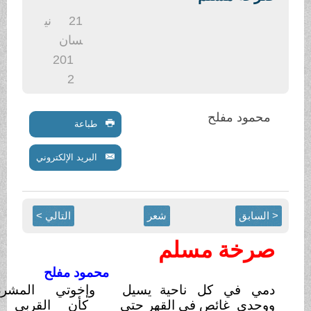
21
ني
سان
201
2
د مفلح
طباعة
البريد الإلكتروني
ق
شعر
التالي >
ة مسلم
محمود مفلح
في كل ناحية
يسيل
وإخوتي المشرد والقتيل
 غائص في القهر حتى
كأن القربي أبداً كفيل