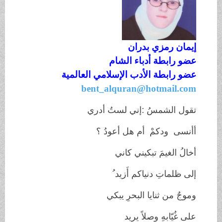
إيمان
رمزي
بدران
عضو رابطة أدباء الشام
عضو رابطة الأدب الإسلامي العالمية
bent_alquran@hotmail.com
تقول الشمسُ :إني لستُ أدري
أأنسى ودكمْ أم هل أعودُ ؟
أخالُ الغيمَ تبكيني كاني
إلى ظلماتِ دنياكم أَزيد ُ
وموجٌ من ثنايا البحرِ يبكي
على غُيّابهِ وصلاً يريد