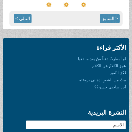
< السابق
التالي >
الأكثر قراءة
لو أمطرتْ ذهباً منْ بعدِ ما ذهبا
عجز الكلامُ عن الكلام
فَجْرُ النَّفير
بيتٌ من الشعرِ اذهلني بروعتهِ
أين صاحبي حسن؟؟
النشرة البريدية