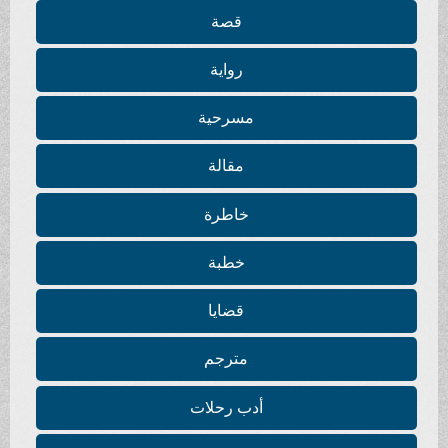
قصة
رواية
مسرحية
مقالة
خاطرة
خطبة
قضايا
مترجم
أدب رحلات