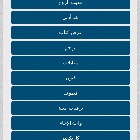
حديث الروح
نقد أدبي
عرض كتاب
تراجم
مقابلات
فنون
قطوف
برقيات أدبية
واحة الإخاء
كاريكاتير