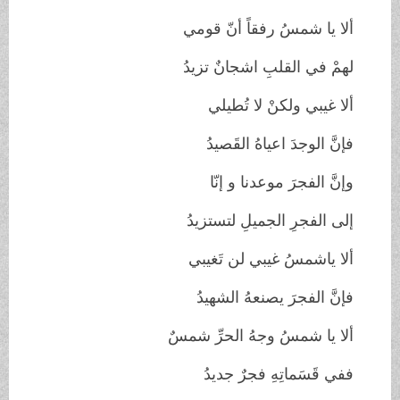
ألا يا شمسُ رفقاً أنّ قومي
لهمْ في القلبِ اشجانٌ تزيدُ
ألا غيبي ولكنْ لا تُطيلي
فإنَّ الوجدَ اعياهُ القَصيدُ
وإنَّ الفجرَ موعدنا و إنّا
إلى الفجرِ الجميلِ لتستزيدُ
ألا ياشمسُ غيبي لن تَغيبي
فإنَّ الفجرَ يصنعهُ الشهيدُ
ألا يا شمسُ وجهُ الحرِّ شمسٌ
ففي قَسَماتِهِ فجرٌ جديدُ