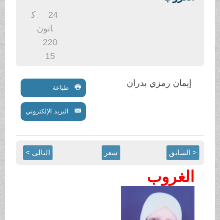
.
24
ك
انون
2
20
15
إيمان رمزي بدران
طباعة
البريد الإلكتروني
< السابق
شعر
التالي >
الغروب