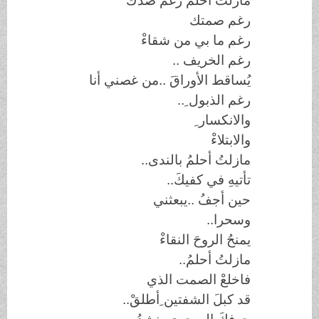
مازلتُ أحلمُ رغمَ صدكَ
رغم صمتك
رغم ما بي من شقاءْ
رغم الخريف
..
يُساقط الأوراقَ ..من غصني أنا
رغم الذبول ِ
..
والانكسار ِ
والابتلاءْ
مازلتُ أحلمُ بالندى
..
تأتيهِ في كفيكَ
..
حين أجفُ ..يبعثني
وسحرا
..
يمنحُ الروحَ النقاءْ
مازلتُ أحلمُ
..
فاخلعْ الصمت الذي
قد كبلَ الشفتين ِأطلقْ
..