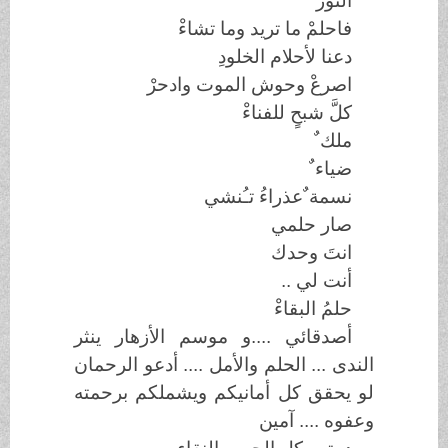
النورَ
فاحلمْ ما تريد وما تشاءْ
دعنا لأحلام الخلودِ
اصرعْ وحوش الموت وادحرْ
كلَّ شبحٍ للفناءْ
ملك ٌ
ضياء ٌ
نسمة ٌعذراءُ تـُنشي
صار حلمي
انتَ وحدك
أنت لي
..
حلمُ البقاءْ
أصدقائي ....و موسم الأزهار ينثر
الندى ... الحلم والأمل .... أدعو الرحمان
لو يحقق كل أمانيكم ويشملكم برحمته
وعفوه .... آمين