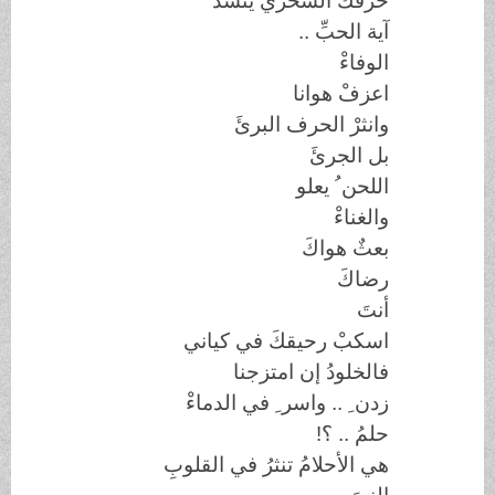
حرفكَ السحري ينشدُ
آية الحبِّ
..
الوفاءْ
اعزفْ هوانا
وانثرْ الحرف البرئَ
بل الجرئَ
اللحن ُ يعلو
والغناءْ
بعثٌ هواكَ
رضاكَ
أنتَ
اسكبْ رحيقكَ في كياني
فالخلودُ إن امتزجنا
زدن ِ .. واسر ِ في الدماءْ
حلمُ .. ؟
!
هي الأحلامُ تنثرُ في القلوبِ