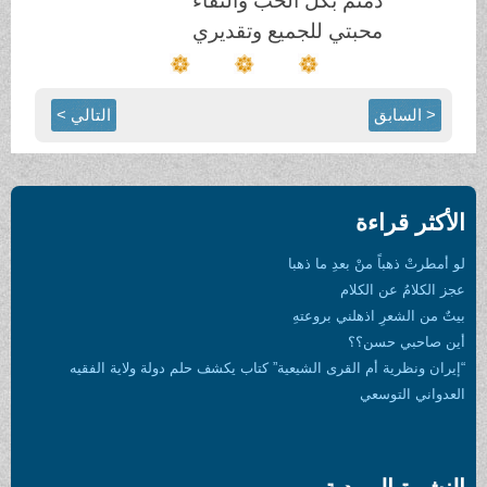
دمتم بكل الحب والنقاء
محبتي للجميع وتقديري
< السابق
التالي >
الأكثر قراءة
لو أمطرتْ ذهباً منْ بعدِ ما ذهبا
عجز الكلامُ عن الكلام
بيتٌ من الشعرِ اذهلني بروعتهِ
أين صاحبي حسن؟؟
“إيران ونظرية أم القرى الشيعية” كتاب يكشف حلم دولة ولاية الفقيه
العدواني التوسعي