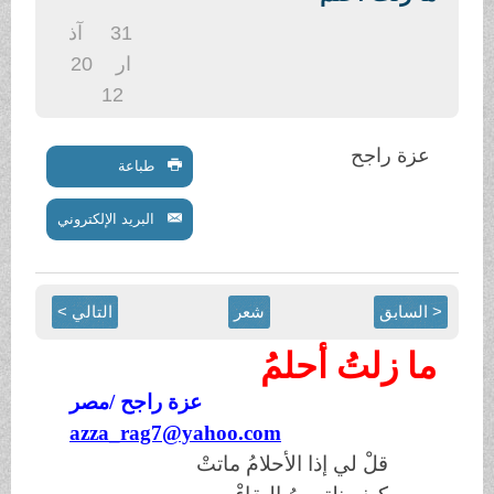
.
31
آذ
ار
20
12
عزة راجح
طباعة
البريد الإلكتروني
< السابق
شعر
التالي >
ما زلتُ أحلمُ
عزة راجح /مصر
azza_rag7@yahoo.com
قلْ لي إذا الأحلامُ ماتتْ