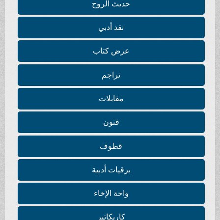
حديث الروح
نقد أدبي
عرض كتاب
تراجم
مقابلات
فنون
قطوف
برقيات أدبية
واحة الإخاء
كاريكاتير