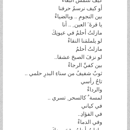
كيف نلتمسُ البقاءْ
أو كيف نرسمُ حرفنا
بين النجومِ .. وبالضياءْ
يا قرةَ َ العين ِ .. أنا
مازلتُ أحلمُ في عيونِكَ
لو يلملمَنا النقاءْ
مازلتُ أحلمُ
لو نزفَ الصبحَ عشقا
..
بين كفيِّ الرجاءْ
ثوبٌ شفيفُ من سناءِ البدرِ حلمي
..
تاجُ رأسي
والرداءْ
لمسة ٌ كالسحر ِ تسري
..
في كياني
في الفؤادِ
..
وفي الدماءْ