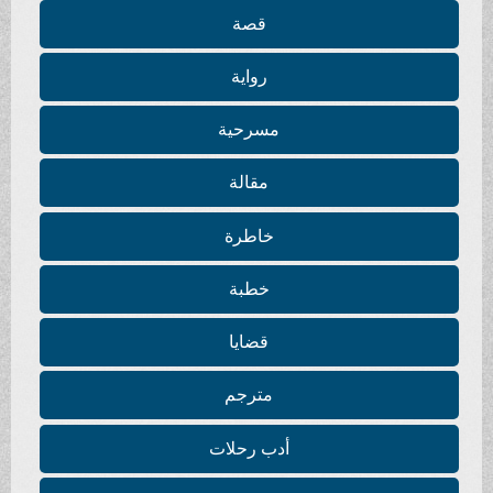
قصة
رواية
مسرحية
مقالة
خاطرة
خطبة
قضايا
مترجم
أدب رحلات