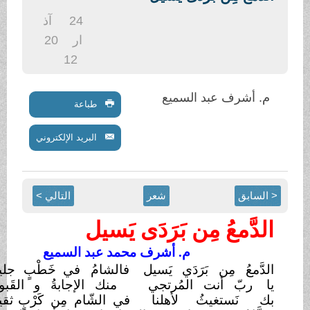
.
24
آذ
ار
20
12
م. أشرف عبد السميع
طباعة
البريد الإلكتروني
< السابق
شعر
التالي >
الدَّمعُ مِن بَرَدَى يَسيل
م. أشرف محمد عبد السميع
الدَّمعُ مِن بَرَدَي
يَسيل
فالشامُ في خَطْبٍ
جليل
يا ربّ أنت المُرتجي
منك الإجابةُ و
القَبول
بك نَستغيثُ لأهلنا
في الشّام مِن كَرْبٍ
ثقيل