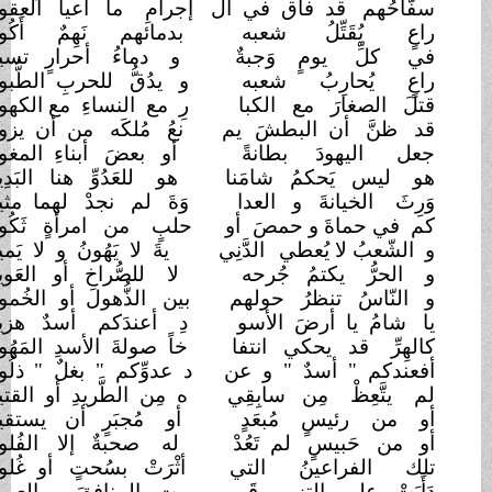
سفَّاحُهم قد فاق في ال
إجرامِ ما أعيا العقول
راعٍ يُقَتِّلُ شعبه
بدمائهم نَهِمٌ أَكُول
في كلِّ يومٍ وَجبةٌ
و دماءُ أحرارٍ تسيل
راعٍ يُحارِبُ شعبه
و يدُقُّ للحربِ الطُّبول
قتلَ الصغارَ مع الكبا
رِ مع النساءِ مع الكهول
قد ظنَّ أن البطشَ
يم
نعُ مُلكَه من أن يزول
جعل اليهودَ بطانةً
أو بعضَ أبناءِ المغول
هو ليس يَحكمُ شامَنا
هو للعَدُوِّ هنا البَدِيل
وَرِثَ الخيانةَ و العدا
وَةَ لم نجدْ لهما مثيل
كم في حماةَ و حمصَ
أو
حلبٍ من امرأةٍ ثَكُول
و الشّعبُ لا يُعطي
الدَّنِي
يةَ لا يَهُونُ و لا يَميل
و الحرُّ يكتمُ جُرحه
لا للصُّراخِ أو العَويل
و النّاسُ تنظرُ حولهم
بين الذُّهول أو
الخُمول
يا شامُ يا أرضَ الأسو
دِ أعندَكم أسدٌ هزيل
كالهِرِّ قد يحكي انتفا
خاً صولةَ الأسدِ المَهُول
أفعندكم " أسدٌ " و عن
د عدوِّكم " بغلٌ "
ذلُول
لم يتَّعِظْ مِن سابِقِي
ه مِن الطَّريدِ أو القتيل
أو من رئيسٍ مُبعَدٍ
أو مُجبَرٍ أن
يستقيل
أو من حَبيسٍ لم تَعُدْ
له صحبةٌ إلا
الفُلول
تلك الفراعينُ التي
أثْرَتْ بسُحتٍ أو غُلول
دَأَبَتْ علي التزوير قَر
ربت المنافقَ و العميل