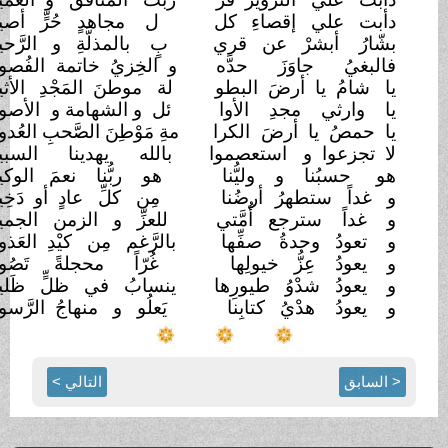
دأبت علي إقصاءِ
كل
ل مجاهدٍ حُرٍّ أصيل
بشّارُ أبشرْ عن قري
بٍ بالمذلَّةِ و الرَّحيل
فالبغيُ جاوَزَ حدَّه
و الخِزيُ خاتمة
الفُصول
يا شامُ يا أرضَ البطو
لة موطنَ المَجْدِ
الأثيل
يا وارثي مجدِ الأوا
ئل و الشهامة و
الأصول
يا حمصُ يا أرضَ
الكرا
مةِ مَوْطِنَ الصَّحبِ العُدول
لا تجزعوا و
استعصموا
بالله يهدينا السبيل
هو حسبُنا و وليُّنا
هو ربُّنا نعمَ الوكيل
و غداً ستطهرُ
أرضُنا
مِن كلِّ عادٍ أو دَخِيل
و غداً سترجع أُمَّتي
للعزِّ و الزمن الجميل
و تعودُ وحدةُ
صفِّها
بالرَّغم مِن كيْدِ العَذول
و يعودُ عِزُّ خيولِها
غُرّاً محجلةً تَصُول
و يعودُ شدْوُ طيورِها
ينسابُ في ظلٍّ ظَليل
و يعودُ هدْيُ كتابِنا
يَعلُو و منهاجُ الرَّسول
< السابق
التالي >