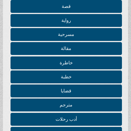
قصة
رواية
مسرحية
مقالة
خاطرة
خطبة
قضايا
مترجم
أدب رحلات