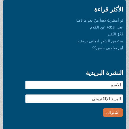
الأكثر قراءة
لو أمطرتْ ذهباً منْ بعدِ ما ذهبا
عجز الكلامُ عن الكلام
فَجْرُ النَّفير
بيتٌ من الشعرِ اذهلني بروعتهِ
أين صاحبي حسن؟؟
النشرة البريدية