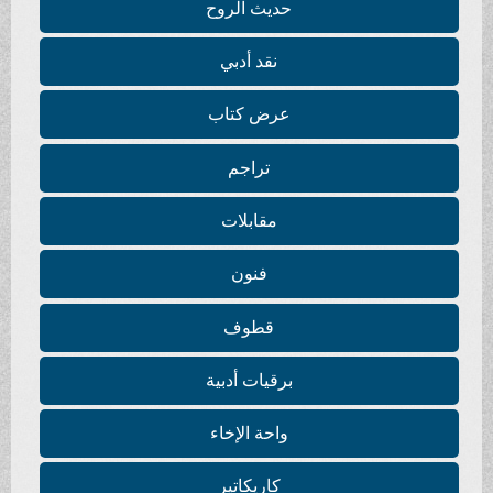
حديث الروح
نقد أدبي
عرض كتاب
تراجم
مقابلات
فنون
قطوف
برقيات أدبية
واحة الإخاء
كاريكاتير