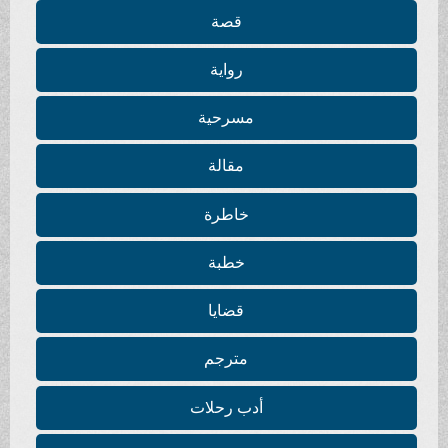
قصة
رواية
مسرحية
مقالة
خاطرة
خطبة
قضايا
مترجم
أدب رحلات