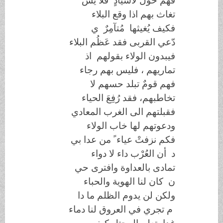
فهم خَوَلٌ لأسيادٍ فلا يس
تغاث بهم اذا وقع البلاء
فكيف يُغيثها مُتآمِرٌ ي
دّعي القربى فقد عَظُم البلاء
فيبدون الولاء بقولهم اذ
تماريهم ، فليس بهم رجاء
فهم قومٌ تبلد حسهم لا
تخاطبهم، فقد رُفِعَ الحياء
فقبلتهم الى الغرب المعادي
ودعوتهم لها خاب الولاء
فكم نزفتْ عياء ً من عدا بي
د أن العُرْب داء لا دواء
تمادى بالعداوة وافترى حي
ن كان لنا الهوية والحباء
ولكن لن يدوم الظلم ما دا
م تجري في العروق لنا دماء