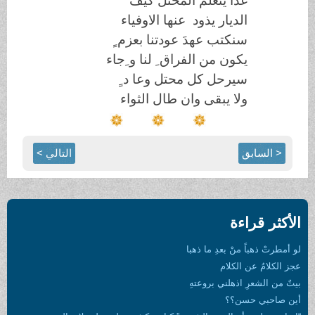
غدا يتعلم المحتل كيف
الديار يذود عنها الاوفياء
سنكتب عهدَ عودتنا بعزم ٍ
يكون من الفراق ِ لنا و ِجاء
سيرحل كل محتل وعا د ٍ
ولا يبقى وان طال الثواء
< السابق
التالي >
الأكثر قراءة
لو أمطرتْ ذهباً منْ بعدِ ما ذهبا
عجز الكلامُ عن الكلام
بيتٌ من الشعرِ اذهلني بروعتهِ
أين صاحبي حسن؟؟