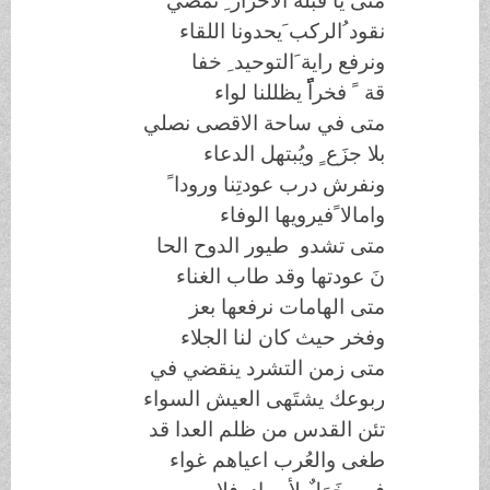
متى يا قبلة الاحرار ِ نمضي
نقود ُالركب َيحدونا اللقاء
ونرفع راية َالتوحيد ِ خفا
قة ً فخراًًًًًً يظللنا لواء
متى في ساحة الاقصى نصلي
بلا جزَع ٍ ويُبتهل الدعاء
ونفرش درب عودتِنا ورودا ً
وامالا ًفيرويها الوفاء
متى تشدو طيور الدوح الحا
نَ عودتها وقد طاب الغناء
متى الهامات نرفعها بعز
وفخر حيث كان لنا الجلاء
متى زمن التشرد ينقضي في
ربوعك يشتَهى العيش السواء
تئن القدس من ظلم العدا قد
طغى والعُرب اعياهم غواء