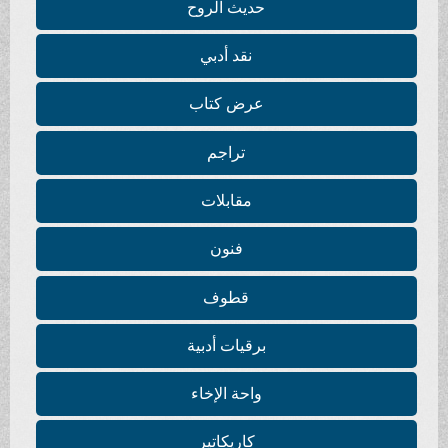
حديث الروح
نقد أدبي
عرض كتاب
تراجم
مقابلات
فنون
قطوف
برقيات أدبية
واحة الإخاء
كاريكاتير