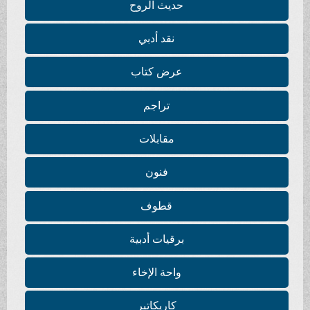
حديث الروح
نقد أدبي
عرض كتاب
تراجم
مقابلات
فنون
قطوف
برقيات أدبية
واحة الإخاء
كاريكاتير