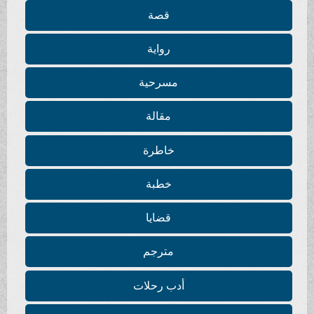
قصة
رواية
مسرحية
مقالة
خاطرة
خطبة
قضايا
مترجم
أدب رحلات