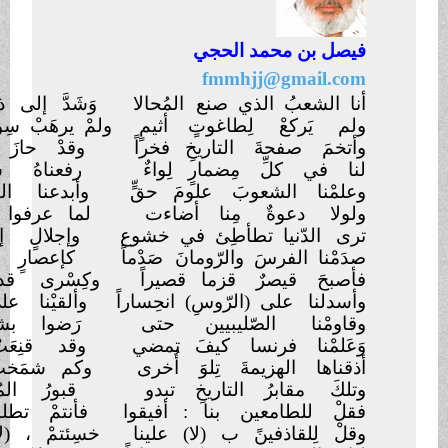
 محمد
الحجي
fmmhjj@gma
عبُ الذي صنع
المُحالا
وَشَدَّ إلى ذرا المَجْدِ الرِّحالا
كعْ لِطاغوتٍ أثيمٍ
ولمْ يرهَبْ سِوى المولى
تعالى
صفحةَ التاريخِ فخراً
وقدْ حازَ الفضائِلَ والجَلالا
كلِّ مِضمارٍ لِواءٌ
رفعناهُ سلاماً أو قِتالا
 الشعوبَ علومَ حقٍّ
وأبدعنا الفِعالَ أو المقالا
دعوةٌ مِنا أضاءت
لما عرفوا الحرامَ أو الحلالا
ّنيا تطأطِئ في خشوع
وإجلالٍ إذا سمِعتْ بلالا
الفرسَ والرّومانَ
صَدْماً
كإعصارٍ فصَيَّرَهم خيالا
قيصرٌ قزما قصيراً
وكِسْرى قد كسَرناهُ فزالا
على (الرّوسِ) انحِساراً
وألقيْنا على الصِّينِ
الوبالا
ا الصّليبيين حتى
رَضوا بشنارِ ذِلِّتِهِم مآلا
نا فرنسا كيفَ تمضي
وقد قنِعَتْ بخيْبَتِها نوالا
الهزيمةَ تِلوَ أُخرى
وكم شمَختْ بقوّتِها اختِيالا
!
قابرُ التاريخِ تبدو
قبورُ المُعتدينَ بها تلالا
طامعين بنا : أفيقوا
فأنتمْ تطلبونَ هنا المُحالا
قاذفينً ب (لا) علينا
خسِئتمْ ، (لا) ستقذفكم
نِعالا