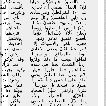
فيتو) فنرجمُكم جهاراً
ونصفعُكم يميناً أو شمالا
عدلَ يَقضي أنْ يُجازى
بأقسى القمْعِ مَنْ رامَ
الضلالا
للقرمُطيِّ وقد تمادى
وأسْرفَ في مظالِمِهِ وغالى
 العلقميِّ) وكلِّ
وغدٍ
نأى عن سُنةِ الهادي ومالا
لمَنهجِ الصَّفويِّ دَوْما
ومِنْ يَرضى ضلالتهم ووالى
لروسِ.. لو صاروا رؤوساً
طحناهم وأنهيْنا الجدالا
(لا) لإسرائيلَ دَوْماً
نترجمُها بساحتنا فِعالا
مَنطِقٍ ندعو
وننهى
ونختصِرُ الرسائِلَ
والمَقالا
للغوَ والإسهابَ إلا
أحاديثَ الشهادةِ والنزالا
رْ لكيْ يُصغي
المُعادي
سوى لغةِ الدّماء تقولُ : لا لا
بالمدافع والسرايا
وحين دَنوْا أتيْناهم رجالا !
ضِعفَ ما ذقنا وفرّوا
وقد تركوا المدافعَ والرِّحالا
لشعبَ يحيا في سلام
فما ترَكَ البغاة ُ لهُ مجالا
م فما حاروا جوابا
وكيف يجيبُ مَنْ كرهَ السؤالا
؟!
ظلُّ هذا الظلمُ
يَحني
رقابَ الشعبِ يُضنيهِ اعتلالا
؟
ى الحِمى ذِئباً
عَقوراً
وحِينَ بدا اليهودُ غدا
غزالا
ل نصحنا بل
صرخنا
فما سمعَ المُكابرُ بل
تعالى
ارتقى سيْلُ الضحايا
ومِنْهُ دَمُ الجراحِ همى وسالا
يَّةِ الحمراءِ بابُ
عليهِ شعبُنا السُّوريُّ
صالا
لُ المطالبِ بالتمني
ولكن تؤخذُ الدنيا قِتالا
يَمُ الكرامةِ والتحَدِّي
وإنكار الأذى إلاّ اشتِعالا