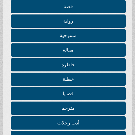
قصة
رواية
مسرحية
مقالة
خاطرة
خطبة
قضايا
مترجم
أدب رحلات