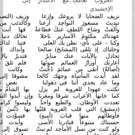
ةٌ)...مع الاعتذار إلى
لا يروعك وازعا
وزيف (التصدي) لم يدمْ لك شافعا
 النواجذ أرعنا
وكالذئب من ناعورة الدم راضعا
للطفِ عنكَ فظاعةٌ
فها أنت تبدو مستبدا..وناقعا
الأسارير ناحلا
تخالك دنيا الشام شهما.. ووادعا
- نظن بك
العلى
فتبا لذاك الظن خِبًّا..وخادعا
 (المشايخ) صالحا
وأبداك إعلام الخلاعة خاشعا
 عنك منابرٌ
فتدبرُ بالإجرام تلغي الشرائعا
العمائم صوتَها
فلم تلقَ منها وازعا.. أو منازعا
ن عمائمَ دُجِّنتْ
وكانت لأرتال البغاةِ طلائعا
ساة وجهَك كالحا
مشوقا إلى عزف الأنين.. وجائعا
ننا في ذهولنا
نغض عيونا.. أو نعض أصابعا
لعروبة لم يزل
بها الشامُ مشبوبَ اللواعج صادعا
راب شرقا ومغربا
وإن أبدوا التقوى.. وشادوا الجوامعا
. والطبع واحدٌ
وليسوا كراما كي يخونوا الطبائعا
ب العروبة قلبُها
بها دَنَّسَ الفُرْسُ اللئامُ المنابعا
 قبابَ (أميةٍ)
فسوَّدت الغربانُ ما كان ناصعا
ً فبادرنا الأسى
وأبدت لنا الأيام ظلك تابعا
 الأماجد لم تبتْ
تسوق إلى طُهر الخدور
الفجائعا