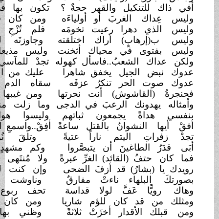
ل والقهر حجةٌ ؟
تكون بها في حرمة الشعب راتعا
ربَ أو أولياءَه
ومن كان في فن العمالة ظالعا
را رعيت تخومَه
فلم تُزْجِ جنداً نحوه..أو مَدافعا
) أراك اختلقته
وجاوزتَه لما جنيتَ الفظائعا
ي محياك أثخنت
وليس مذيعا في (الجزيرة) ذائعا
عبُ..فاسأل كهوله
تجدْ للمآسي في (حماةَ) مواجعا
يل يخفق شاهرا
عليك من الماضي رؤى... ونوازعا
 تنكرُ عزفَه
سقاه الدم الزاكي فأورق يانعا
شوش) أنت نحرتها
ومن غيبها عادت تقض المضاجعا
 الرعبَ في الدجى
وما زلت منهم أصفر الفأل فاقعا
يجمعون ثباتهم
وليسوا هواةً يجمعون الطوابعا
وانُ بالقتل ساعةً
أفِقْ..واسمعِ التاريخ إن كنت سامعا
يتم ناراً عتيةً
وتلقَ نُواحَ الأمهات زوابعا
ينَ أن يتبصَّروا
وكم مشهدٍ ماضٍ تجلَّى مضارعا
قائد) الغرِّ عبرةً
ولا مُنتَهى (المخلوع) للقوم خالعا
ُ) قد أزفَ الضحى
وإن كنت للظلماء.. والويل زارعا
ء ناءتْ مفارقٌ
وناوشت البلوى ربَىً.. ومرابعا
فَّ لولا قداسة
تحف ربوع الشام وافاك لاذعا
كان للؤم شاريا
ومن كان (للجولان) قبلك بائعا
ر أخزَتْ ثلاثةً
وظني بها أن تستحثَّك رابعا