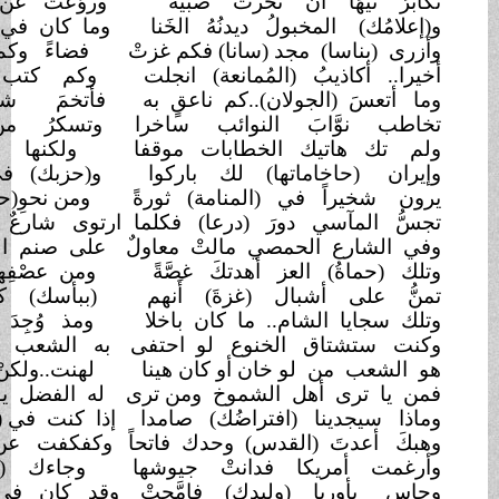
ن نحرت صبيةً
وروَّعتَ عن دفءِ الطفولةِ يافعا
لُ ديدنُهُ الخَنا
وما كان في دعوى الهوى متواضعا
جد (سانا) فكم غزتْ
فضاءً وكم (نجمًا) أبانتْهُ ساطعا
(المُمانعة) انجلت
وكم كتب الغاوون عنها روائعا
لان)..كم ناعقٍ به
فأتخمَ شاشاتٍ..وأعيا مطابعا
 النوائب ساخرا
وتسكرُ من تصفيقهم متتابعا
الخطابات موقفا
ولكنها كانت لديك بضائعا
تها) لك باركوا
و(حزبك) في لبنان شاهوا صنائعا
 (المنامة) ثورةً
ومن نحوِ(حمصٍ) لا يرون المصارعا
ورَ (درعا) فكلما
ارتوى شارعٌ منها كسا الدمُ شارعا
مصي مالتْ معاولٌ
على صنم الخوف الذي ظل قابعا
عز أهدتكَ غصَّةً
ومن عصْفِها الجبار كم بت ضائعا
ل (غزةَ) أَنهم
(ببأسك) كانوا للزواحفِ رادِعا
م.. ما كان باخلا
ومذ وُجِدَ الأحرارُ ما ارتدَّ خانعا
الخنوع لو احتفى
به الشعب أو رامَ المذلة طائعا
 خان أو كان هينا
لهنت..ولكنْ عزُّهُ كان مانعا
ل الشموخ ومن ترى
له الفضل يوما إن دُعيتَ
مُمانعا؟
(افتراضُك) صامدا
إذا كنت في (حورانَ) أجرمتَ
واقعا؟
لقدس) وحدك فاتحاً
وكفكفت عن تلك الربوع مدامعا
 فدانتْ جيوشها
وجاءك (أوباما) ذليلا.. وضارعا
وليدك) فامَّحتْ
وقد كان في رسم الخرائط بارعا