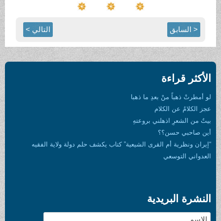
التالي >
ا
عية” كتاب يكشف حلم دولة ولاية الفقيه