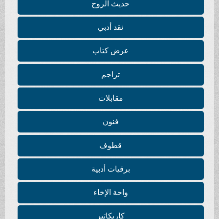
حديث الروح
نقد أدبي
عرض كتاب
تراجم
مقابلات
فنون
قطوف
برقيات أدبية
واحة الإخاء
كاريكاتير