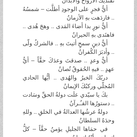
تفتَديكَ الأرواحُ والأبدانُ
أيُّ فجرٍ على الوجودِ أطلَّت – شمسُهُ
.. فازدَهت بهِ الأزمانُ
أيُّ نورٍ بدا أضاءَ المَدى .. وهجَ هُدى ..
فاهتَدى بهِ الحيرانُ
أيُّ دينٍ سمحٍ أتيتَ بهِ .. فالشركُ ولّى
.. وأدبَرَ الكُفرانُ
أيُّ وعدٍ .. صدقتَ وعدَكَ حقَّاً – أيُّ
عهدٍ .. فيهِ الحُقوقُ تُصانُ
دربُكَ الخيرُ والهُدى .. أيُّها الحادي
المُجلّي وركبُكَ الإيمانُ
بكَ يا سيّدي علَت دولةُ الحقِّ وسَادت
.. دستورُها القـُـرآنُ
دولةٌ عرشُها العدالةُ في الخلقِ .. وللهِ
وحدَهُ السلطانُ
في حمَاها الجليلِ يؤمنُ حقَّاً – كلُّ