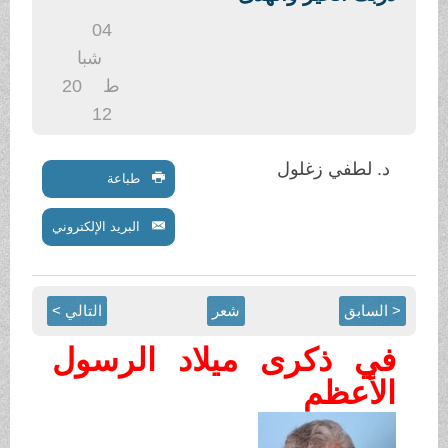
.
04
شبا
ط
20
12
د. لطفي زغلول
طباعة
البريد الإلكتروني
< السابق
شعر
التالي >
في ذكرى ميلاد الرسول
الأعظم