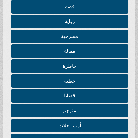
قصة
رواية
مسرحية
مقالة
خاطرة
خطبة
قضايا
مترجم
أدب رحلات