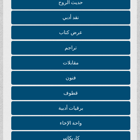
حديث الروح
نقد أدبي
عرض كتاب
تراجم
مقابلات
فنون
قطوف
برقيات أدبية
واحة الإخاء
كاريكاتير