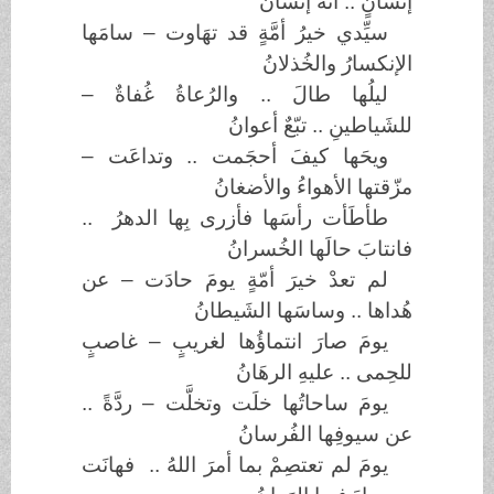
إنسانٍ .. أنّهُ إنسانُ
سيِّدي خيرُ أمَّةٍ قد تهَاوت – سامَها
الإنكسارُ والخُذلانُ
ليلُها طالَ .. والرُعاةُ غُفاةٌ –
للشَياطينِ .. تبّعٌ أعوانُ
ويحَها كيفَ أحجَمت .. وتداعَت –
مزّقتها الأهواءُ والأضغانُ
طأطَأت رأسَها فأزرى بِها الدهرُ ..
فانتابَ حالَها الخُسرانُ
لم تعدْ خيرَ أمّةٍ يومَ حادَت – عن
هُداها .. وساسَها الشَيطانُ
يومَ صارَ انتماؤُها لغريبٍ – غاصبٍ
للحِمى .. عليهِ الرهَانُ
يومَ ساحاتُها خلَت وتخلَّت – ردَّةً ..
عن سيوفِها الفُرسانُ
يومَ لم تعتصِمْ بما أمرَ اللهُ .. فهانَت