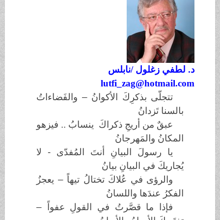
د. لطفي زغلول /نابلس
lutfi_zag@hotmail.com
تتجلّى بذكرِكَ الأكوانُ – والفَضاءاتُ
بالسنا تَزدانُ
عبقٌ من أريجِ ذكراكَ ينسابُ .. فيزهو
المكانُ والمَهرجانُ
يا رسولَ البيانِ أنتَ المُفدّى - لا
يُجاريكَ في البيانِ بيانُ
والرؤى في عُلاكَ تختالُ تيهاً – يعجزُ
الفكرُ عندَها واللسانُ
فإذا ما قصَّرتُ في القولِ عفواً –