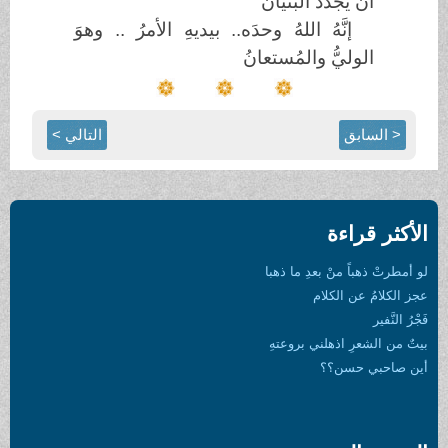
أن يُجدَّدَ البُنيانُ
إنَّهُ اللهُ وحدَه.. بيديهِ الأمرُ .. وهوَ
الوليُّ والمُستعانُ
< السابق
التالي >
الأكثر قراءة
لو أمطرتْ ذهباً منْ بعدِ ما ذهبا
عجز الكلامُ عن الكلام
فَجْرُ النَّفير
بيتٌ من الشعرِ اذهلني بروعتهِ
أين صاحبي حسن؟؟