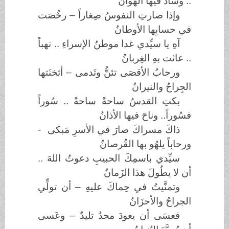
.. وسادَ فيها الهَوانُ
وإذا صارتِ النفوسُ صِغاراً – رخُصَت
في حسابِها الأوطانُ
آهِ يا سيِّدي غدا موطنُ الإسراءِ .. نهباً
.. عاثت بهِ الغِربانُ
ورحابُ الأقصَى تئنُّ وتَدمى – أثخنَتها
الجِراحُ والنيرانُ
بكتِ القدسُ ساحةً ساحةً .. سُوراً
فسُوراً.. وناحَ فيها الأذانُ
ذاكَ مسراكَ صارَ في الأسرِ مَبكى -
ورحاباً يلهُو بها القُرصانُ
سيِّدي باسمِكَ الحبيبِ دعوتُ اللهَ ..
أن لا يطُولَ هذا الزَمانُ
وتمنَّيتُ في حِماكَ عليهِ – أن تولِّي
الجراحُ والأحزَانُ
فعسَى أن يعودَ مجدٌ تليدٌ – وعَسى