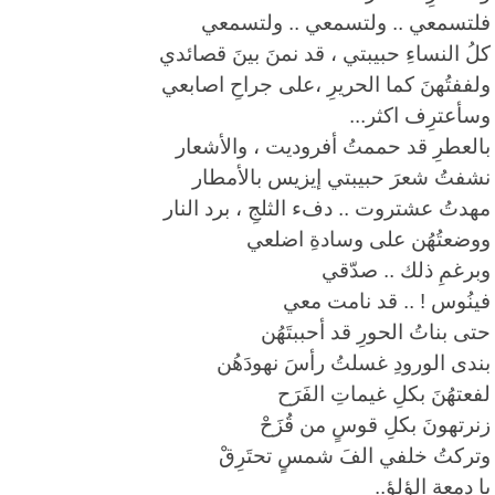
فلتسمعي .. ولتسمعي .. ولتسمعي
كلُ النساءِ حبيبتي ، قد نمنَ بينَ قصائدي
ولففتُهنَ كما الحريرِ ،على جراحِ اصابعي
وسأعترِف اكثر
...
بالعطرِ قد حممتُ أفروديت ، والأشعار
نشفتُ شعرَ حبيبتي إيزيس بالأمطار
مهدتُ عشتروت .. دفء الثلجِ ، برد النار
ووضعتُهُن على وسادةِ اضلعي
وبرغمِ ذلك .. صدّقي
فينُوس ! .. قد نامت معي
حتى بناتُ الحورِ قد أحببتَهُن
بندى الورودِ غسلتُ رأسَ نهودَهُن
لفعتهُنَ بكلِ غيماتِ الفَرَح
زنرتهونَ بكلِ قوسٍ من قُزَحْ
وتركتُ خلفي الفَ شمسٍ تحتَرِقْ
يا دمعة الؤلؤ
..