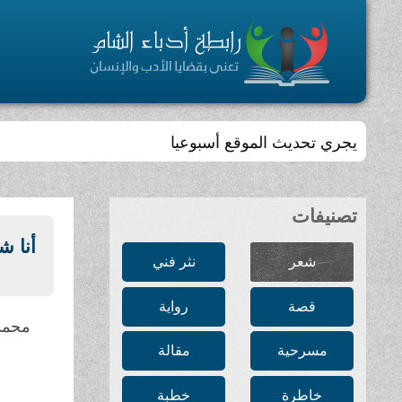
يجري تحديث الموقع أسبوعيا
تصنيفات
أنا ش
شعر
نثر فني
قصة
رواية
محمد
مسرحية
مقالة
خاطرة
خطبة