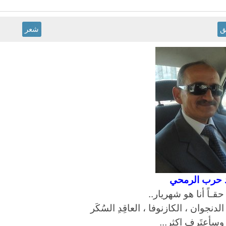
ق
شعر
 حرب الرمحي
حقـاً أنا هو شهريار
..
الدنجوان ، الكازنوفا ، العاقِدِ السُكَر
وسأعتَرِف اكثر
...