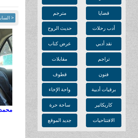
قضايا
مترجم
< الساب
أدب رحلات
حديث الروح
نقد أدبي
عرض كتاب
تراجم
مقابلات
فنون
قطوف
برقيات أدبية
واحة الإخاء
كاريكاتير
ساحة حرة
محمد
الافتتاحيات
جديد الموقع