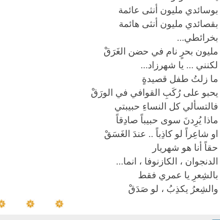
بوسائدي مليون أنثى عائمة
بقصائدي مليون أنثى هائمة
بخرائطي
...
مليون بحرٍ نام في حضن الغَرَقْ
لكنني ... يا شهرزاد
...
ما زلتُ طفل قصيدةٍ
يحبو على رُكَبِ القوافي في الورَقْ
فالتسألي كل النساءِ حبيبتي
ماذا يُرِدنَ سوى حبيباً صادِقاً
او شاعِراً لو كاذِباً .. عندَ الغَسَقْ
حقاً أنا هو شهريار
الدنجوان ، الكازنوفا ، انما
...
بالشِعرِ يا عمري فقط
والشِعرُ يكذِبُ ، لو صَدَقْ