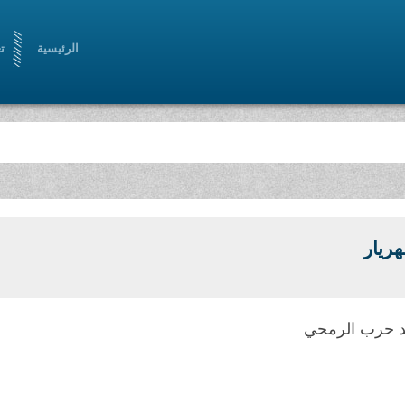
الرئيسية
ت
هريار
 حرب الرمحي