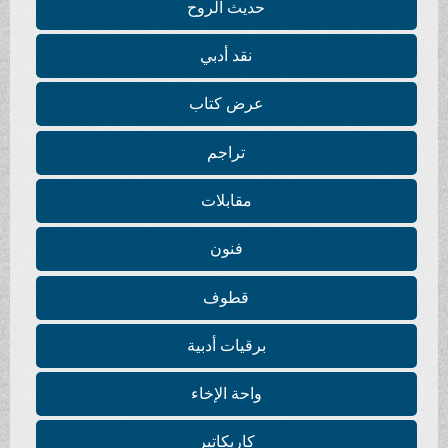
حديث الروح
نقد أدبي
عرض كتاب
تراجم
مقابلات
فنون
قطوف
برقيات أدبية
واحة الإخاء
كاريكاتير