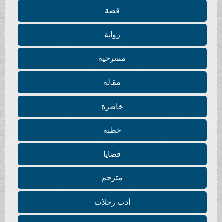
قصة
رواية
مسرحية
مقالة
خاطرة
خطبة
قضايا
مترجم
أدب رحلات