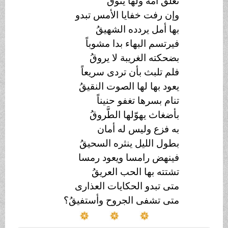
تعلق أمه ولها يتوقُ
وإن رفت خفايا الأمس تبدو
بها أمل يردده الشهيقُ
فيرتسم البهاء بدا مشوباً
بضحكته الغريبة لا يروقُ
فلم تلبث بأن تردى سريعاً
يعود بها لها الصوت النقيقُ
تنام بسرها تغفو حنيناً
بأضغاث يهوّلها الطَّروقُ
به فزع وليس له أمان
بطول الليل ينثره السحيقُ
فينهض رامسا ويعود رمسا
تشتته بها الحب العريقُ
متى تبدو الحكايات العذارى
متى تشفى الجروح وأستفيقُ؟