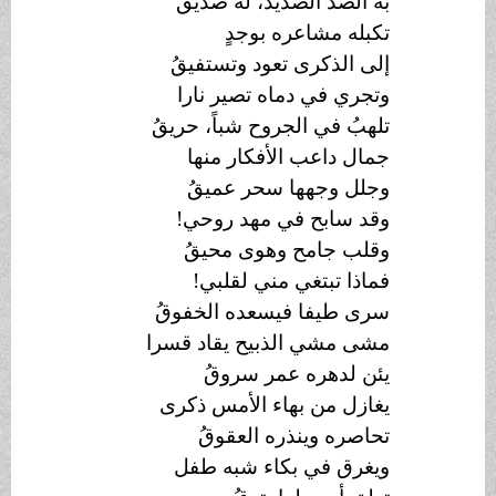
به الصدّ الصديدُ، له صديقُ
تكبله مشاعره بوجدٍ
إلى الذكرى تعود وتستفيقُ
وتجري في دماه تصير نارا
تلهبُ في الجروح شباً، حريقُ
جمال داعب الأفكار منها
وجلل وجهها سحر عميقُ
وقد سابح في مهد روحي!
وقلب جامح وهوى محيقُ
فماذا تبتغي مني لقلبي!
سرى طيفا فيسعده الخفوقُ
مشى مشي الذبيح يقاد قسرا
يئن لدهره عمر سروقُ
يغازل من بهاء الأمس ذكرى
تحاصره وينذره العقوقُ
ويغرق في بكاء شبه طفل