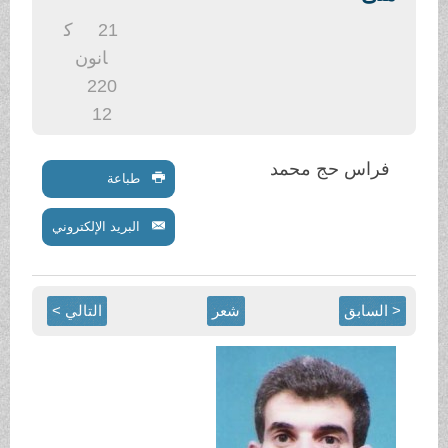
.
21
ك
انون
2
20
12
فراس حج محمد
طباعة
البريد الإلكتروني
< السابق
شعر
التالي >