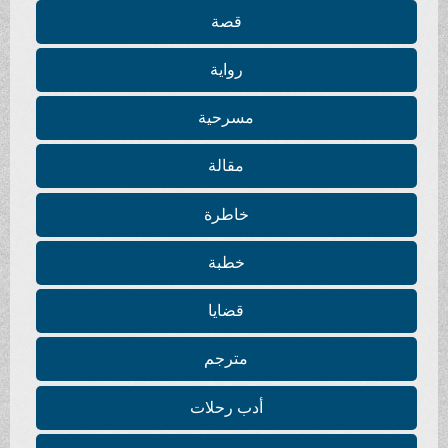
قصة
رواية
مسرحية
مقالة
خاطرة
خطبة
قضايا
مترجم
أدب رحلات