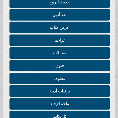
حديث الروح
نقد أدبي
عرض كتاب
تراجم
مقابلات
فنون
قطوف
برقيات أدبية
واحة الإخاء
كاريكاتير