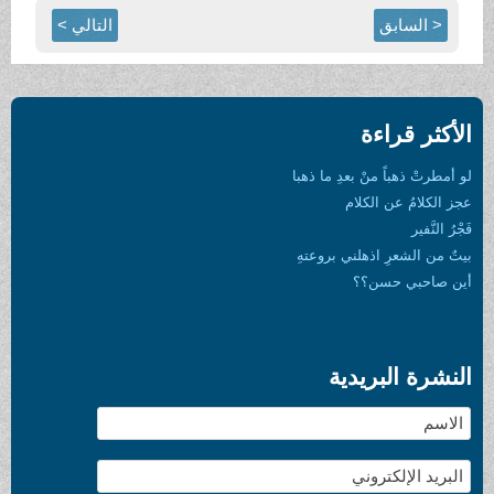
< السابق
التالي >
الأكثر قراءة
لو أمطرتْ ذهباً منْ بعدِ ما ذهبا
عجز الكلامُ عن الكلام
فَجْرُ النَّفير
بيتٌ من الشعرِ اذهلني بروعتهِ
أين صاحبي حسن؟؟
النشرة البريدية