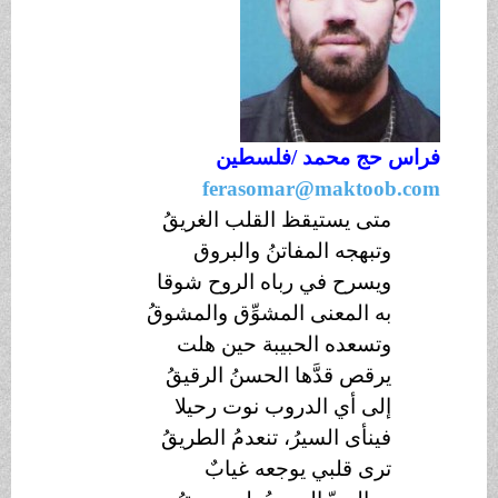
فراس حج محمد /
فلسطين
ferasomar@maktoob.com
متى يستيقظ القلب الغريقُ
وتبهجه المفاتنُ والبروق
ويسرح في رباه الروح شوقا
به المعنى المشوِّق والمشوقُ
وتسعده الحبيبة حين هلت
يرقص قدَّها الحسنُ الرقيقُ
إلى أي الدروب نوت رحيلا
فينأى السيرُ، تنعدمُ الطريقُ
ترى قلبي يوجعه غيابٌ