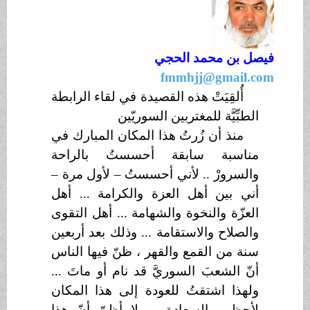
فيصل
بن محمد
الحجي
fmmhjj@gmail.com
أُلقِيَتْ هذه القصيدة في لقاء الرابطة
الطبِّيَّة للمغتربين السوريّين
منذ أن زُرتُ هذا المكان المبارك في
مناسبة سابقة أحسستُ بالراحة
والسرورْ .. لأني أحسستُ – لأول مرة –
أني بين أهل العزة والكرامة ... أهل
العزّة والنخوة والشهامة ... أهل التقوى
والصلاح والاستقامة ... وذلك بعد أربعين
سنة من القمع والقهر ، ظنّ فيها الناس
أنّ الشعبَ السوريَّ قد نام أو ماتَ ...
ولهذا اشتقتُ للعودة إلى هذا المكان
لأحظى بالسعادة ، ولا أظنّ أنّ هذا