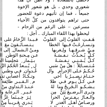
شعوري وحدي ، بل هو شعور الإخوة
جميعاً ، فما إن تأتيهم دعوة للحضور
حتى تراهم يتوافدون من كلِّ الأحياء
مسرعين – على الرغم من الزحام -
ليحظوا بهذا اللقاء المبارك .. أجل :
هَـفـتِ القلوبُ إلى
القلوبْ
فـبـدا الزِّحَامُ على
الدُّروبْ
وتـسـارعَـتْ فـيها
الخطا
يـتـسـابَـقونَ معَ
الغروبْ
مِـنْ شـرقِـهـا
ولِـغربها
ومـنْ الـشمال ِ إلى
الجنوبْ
كـلٌّ يُـحـدِّثُ
نـفـسَـهُ
عـن مِـحنةِ الوَطن ِ
السَّليبْ
كـلٌّ يُـمَـنـي
نـفـسَـهُ
بـثِـمار ِ مَجلِسِنا الخصيبْ
مُـتـسـائِلاً : هلْ مِنْ
سَبي
ل ٍ يُـبـعدُ الحُكمَ الرَّهيبْ
؟
حُـكـمٌ عـلى الإجرام ِ
وال
عٌـدوان ِ فـي وطني
دَؤوبْ
حـتـامَ نـصـبـرُ يا
أخي
وتـكـادُ أعصابي تذوبْ
؟!
فـي كـلِّ يـوم ٍ فـي
ظلا
م ِ الـقـبـر ِ طائِفة ٌ
تغيبْ
يـشـكـو الـجَريحُ وما
لهُ
عـنـدَ الـتداوي منْ
نَصيبْ
وتـرى الـرضـيعَ يَئِنُّ
مِن
غـيـر ِ الـرعايةِ
والحليبْ
والـعـارُ يـفـترسُ
الحرا
ئِـرَ حِـيـنَما عَزَّ
الهُروبْ
ورصـاصُ أهـل ِ الغدر ِ
لا
يَـدري قـريـباً مِنْ
غريبْ