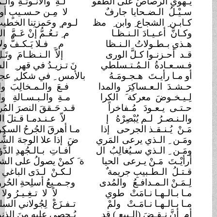
يـهوي الرصاصُ على الطفو
لـةِ والأُنـوثـةِ
والـمَشيبْ
سـيْـلُ الـضـحايا
جارفٌ
لا مِـن حـسـيبٍ أو رقيبْ
كـابـن ِ الشجاع ِ وابن ِ
مظ
لـوم ٍ وحَمزتِنا الخطيبْ (1)
وكـانَّ أعـيـادَ
الـنـظـا
م ِ تـعُـمُّ إنْ عَـمَّ
الـنحيبْ
هـذي بـطـولاتُ
الـنـظا
م ِ فـلا يَـكـفُّ ولا يَتوبْ
قـد أحـزنـوا كـلَّ الورى
إلاّ الـنـظـامَ وتَـلْ أبيبْ
فـسـعـادةُ الـمُـتـسلطي
نَ تـزيـدُ في قهر ِ
الشعوبْ
أو مـا رأيـتَ
هـجـومَـهُ
بالأمس ِ في شكل ٍ عجيبْ
؟
حـشـدَ الـعـساكِرَ
والمدا
فـعَ والـمـخالِبَ والنيوبْ
لِـيـخـوضَ معركة َ
الكرا
مـةِ والـبـسـالةِ
واللهيبْ
حـتـى يـعـودَ
مُـفاخراً
قـد حَـققَ النصرَ المُريبْ
!
والـنـصـرُ لـم يُبْصِرْهُ
إ
لاّ عـنـدمـا قـتلَ الطبيبْ
مَـنْ يُـنـقـذ الجرحى
إذا
مـا أهرقَ الجُرحُ السكوبْ
؟
ومَـن ِ الـذي يرعى
المَري
ضَ إذا علا الوجهَ
الشُّحوبْ؟
ومَـن ِ الـذي سـيُغالِبُ
ال
آفـاتِ بـالـجُهدِ الدَّؤوبْ
؟
أرأيْـتَ مَـنْ يـرعى
الحيا
ة َ كمنْ يصولُ على الشعوبْ؟
قـتـلُ الـطـبيبِ جريمة
لـكـنْ لـدَى الباغي
تطيبْ
لِـمَـنْ الـمـدافـعُ
والمُدى
وجـمـيعُ أسلِحةِ الحُروبْ
؟
مـا بـالـهـا نـامَتْ
طوي
لاً لا تـغِـيـرُ ولا
تصيبْ
مـا بـالـهـا نـامَـتْ
ولمْ
تـفـزَعْ لِجُولاني السليبْ
؟
أم أنَّ نـقـضَ (الـبيع ِ) قد
يُـحصى عليهِ مِنَ الذنوبْ
؟!