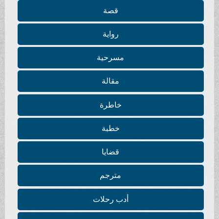
قصة
رواية
مسرحية
مقالة
خاطرة
خطبة
قضايا
مترجم
أدب رحلات