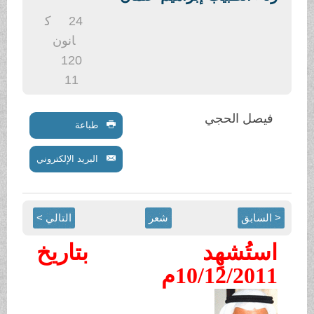
24
ك
انون
1
20
11
فيصل الحجي
طباعة
البريد الإلكتروني
 السابق
شعر
التالي >
استُشهِد بتاريخ
10/12/2011م