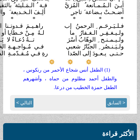
أيـنَ الـمُـمـانعة ُ
المُزيَّ
فـة ُ الـمَـليئة ُ بالثقوبْ
؟
أضـحـتْ بـضاعة َ تاجر
ألِـفَ الـخـديعة َ
والهُروبْ
*
* *
*
* *
فـلـيَـرحَـم ِ الرحمنُ
إب
راهـيـمَ قـدوتـنا
الحبيبْ
ولـيـغـفِـر ِ الـغـفارُ
ما
لـهُ مِـنْ خـطايا أو
ذنوبْ
ولـيـمـنـح ِ الوهّابُ أسْرَ
تــهُ دُعـاءً لا
يَـخـيـبْ
ولـيَـنـصُر ِ الجبّارُ
شعبي
فـي مُـواجـهـةِ
الخطوبْ
حـتـى يـعـودَ إلى الصّدا
رةِ فـي مُـقـدّمـةِ
الشعوبْ
(1) الطفل أنس شجاع الأحمر من رنكوس ،
والطفل أحمد مظلوم من حماه ، وأشهرهم
الطفل حمزة الخطيب من درعا.
 السابق
التالي >
ثر قراءة