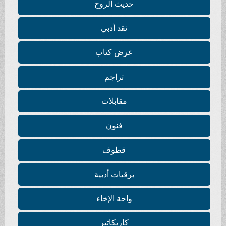
حديث الروح
نقد أدبي
عرض كتاب
تراجم
مقابلات
فنون
قطوف
برقيات أدبية
واحة الإخاء
كاريكاتير