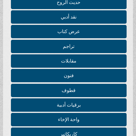
حديث الروح
نقد أدبي
عرض كتاب
تراجم
مقابلات
فنون
قطوف
برقيات أدبية
واحة الإخاء
كاريكاتير