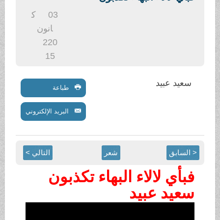
.
03
ك
انون
2
20
15
سعيد عبيد
طباعة
البريد الإلكتروني
< السابق
شعر
التالي >
فبأي لالاء البهاء تكذبون
سعيد عبيد