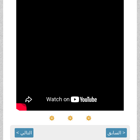
< السابق
التالي >