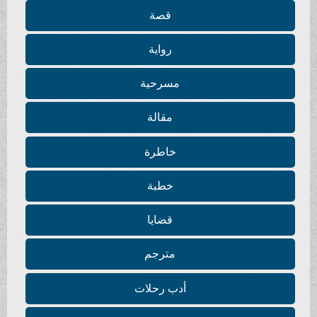
قصة
رواية
مسرحية
مقالة
خاطرة
خطبة
قضايا
مترجم
أدب رحلات