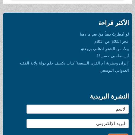
الأكثر قراءة
لو أمطرتْ ذهباً منْ بعدِ ما ذهبا
عجز الكلامُ عن الكلام
بيتٌ من الشعرِ اذهلني بروعتهِ
أين صاحبي حسن؟؟
“إيران ونظرية أم القرى الشيعية” كتاب يكشف حلم دولة ولاية الفقيه
العدواني التوسعي
النشرة البريدية