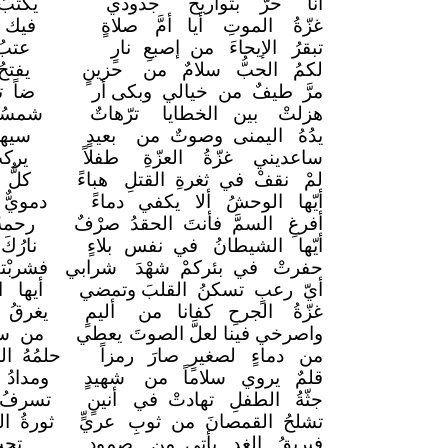
أنا حرٌّ بتواريخُ
جدودي
يكتبُ
غزّةُ الموتِ أيا أمَّ
صلاةٍ
فيك ي
تبقرُ الإيحاءَ من إصبعِ
نارٍ
عتبُ
لكمُ الحبُّ سلامٌ من
حزينٍ
يفتح
مرَّ طيفٌ من خيالي وبكى أر
ضاً ت
هزلتْ بين الخطايا
ترّهاتٌ
شمسُك
يدُهُ اليمنى وصوتٌ من
بعيدٍ
سيهز
ساعديني غزّةُ العزّةِ
طفلاً
يركب
لمْ نقفْ في ثغرةِ القتلِ
هباءً
كلُّ
أيّها الوحشُ ألا يكفي
دماءً
دمويّ
أفرغِ السمَّ فأنتَ الحقدُ صرْفٌ
رحمة
أيّها الشيطانُ في نفس
بلاءٍ
نارُك
حفرتْ في بئركمْ شهْدَ
شرابي
فشربْ
أيّ رعبٍ تسكنُ القلبَ وتمضي
أيها 
غزّةُ الجرحِ كفانا من
أليمٍ
يغرقُ 
واصرخي فينا لعلَّ الصوتَ
يعطي
من سبا
من دماءٍ لصغيرٍ صارَ
رمزاً
حلمُهُ 
قلمٌ يروي سلاماً من
شهيدٍ
ومدادُ
جثّةُ الطفلِ تهادتْ في
أنينٍ
تسرفُ 
تشلحُ القمصانَ من ثوبِ
عريٍّ
ثورةُ ا
فبريقُ الغدِ يأتي من
صمودٍ
تحت