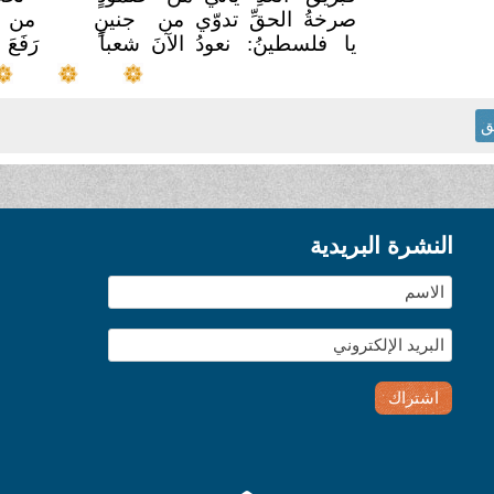
صرخةُ الحقِّ تدوّي من
جنينٍ
من ف
يا فلسطينُ: نعودُ الآنَ شعباً
رَفَع
ق
النشرة البريدية