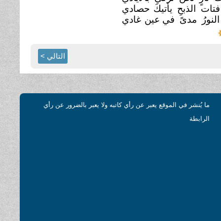
تات الذبحِ يأتيكَ
حصادي
َ النورُ مدىً في عين
غادي
التالي >
ما يُنشر في الموقع يعبر عن رأي كاتبه ولا يعبر بالضرور عن رأي
الرابطة