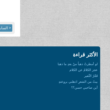
< الساب
الأكثر قراءة
لو أمطرتْ ذهباً منْ بعدِ ما ذهبا
عجز الكلامُ عن الكلام
فَجْرُ النَّفير
بيتٌ من الشعرِ اذهلني بروعتهِ
أين صاحبي حسن؟؟