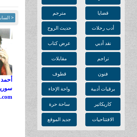
قضايا
مترجم
< الساب
أدب رحلات
حديث الروح
نقد أدبي
عرض كتاب
تراجم
مقابلات
فنون
قطوف
أحمد 
سوريا
برقيات أدبية
واحة الإخاء
l.com
كاريكاتير
ساحة حرة
الافتتاحيات
جديد الموقع