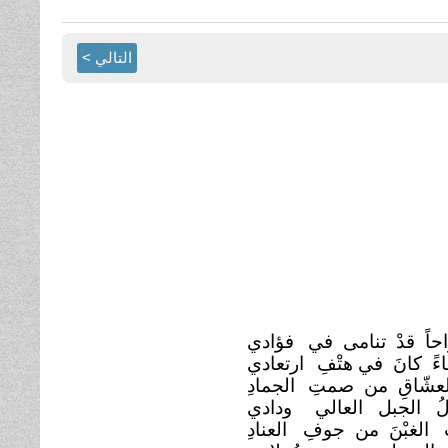
التالي >
احاً قدْ تنامى في
فؤادي
اءً كانَ في هتْفِ
ارتعادي
لعشّاقِ من صمتِ
الجمادِ
لُ الجبل العالي
ودادي
ُ الغبْنَ من جوفِ
العنادِ