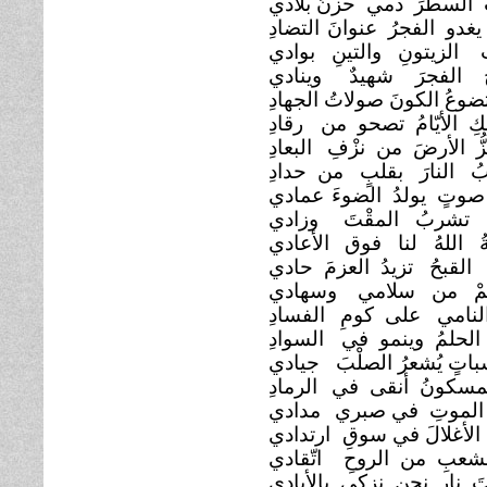
 السطرَ دمي حزنُ بلادي
غدو الفجرُ عنوانَ
التضادِ
 الزيتونِ والتينِ بوادي
ُ الفجرَ شهيدٌ
وينادي
ضوعُ الكونَ صولاتُ الجهادِ
ِ الأيّامُ تصحو من
رقادِ
ُّ الأرضَ من نزْفِ
البعادِ
ُ النارَ بقلبٍ من حدادِ
 صوتٍ يولدُ الضوءَ
عمادي
ٌ تشربُ المقْتَ
وزادي
ُ اللهُ لنا فوق
الأعادي
َ القبحُ تزيدُ العزمَ حادي
تمْ من سلامي
وسهادي
النامي على كومِ
الفسادِ
الحلمُ وينمو في
السوادِ
تٍ يُشعرُ الصلْبَ
جيادي
المسكونُ أنقى في
الرمادِ
 الموتِ في صبري
مدادي
الأغلالَ في سوقِ
ارتدادي
لشعبِ من الروحِ
اتّقادي
َ نارٍ نحن نزكي بالأيادي