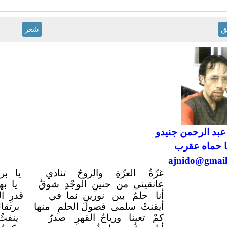
ق
شعر
عبد الرحمن جنيدو
 حماه عقرب
ajnido@gmai
غزّةُ العزّةِ والروحُ
تنادي
يا بر
عانقيني من حنينِ الوجْدِ
شوقٌ
يا به
أنا حلمٌ بين نورينِ نما في
قدرِ ا
أيقنتْ سلمى فصولَ الحلمِ
منها
برتقا
كمْ تعبنا ورياحُ القهرِ
صدرٌ
ينفث