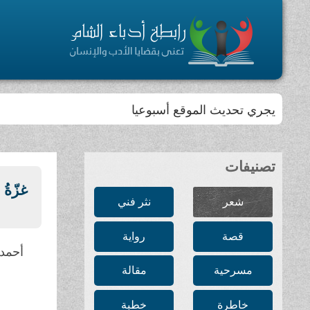
يجري تحديث الموقع أسبوعيا
تصنيفات
غزّةُ ا
شعر
نثر فني
قصة
رواية
أحمد 
مسرحية
مقالة
خاطرة
خطبة